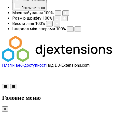
Режим читання
Масштабування
100
%
Розмір шрифту
100
%
Висота лінії
100
%
Інтервал між літерами
100
%
Плагін веб-доступності
від DJ-Extensions.com
Головне меню
×