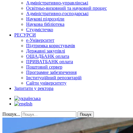
Адміністративно-управлінські
Освітньо-виховний та науковий процес
Адміністративно-господарські
Наукові підрозділи
Наукова бібліотека
Студмістечко
РЕСУРСИ
е-Університет
Підтримка користувачів
Державні закупівлі
ОЩАДБАНК оплата
ПРИВАТБАНК оплата
Поштовий сервер
Програмне забезпечення
Інституційний репозитарій
Сайти університету
Запитати у ректора
Пошук...
Пошук