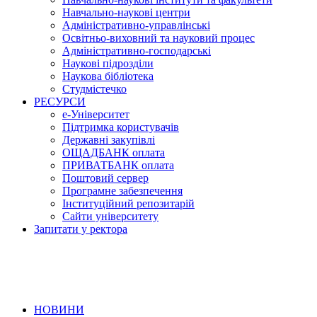
Навчально-наукові центри
Адміністративно-управлінські
Освітньо-виховний та науковий процес
Адміністративно-господарські
Наукові підрозділи
Наукова бібліотека
Студмістечко
РЕСУРСИ
е-Університет
Підтримка користувачів
Державні закупівлі
ОЩАДБАНК оплата
ПРИВАТБАНК оплата
Поштовий сервер
Програмне забезпечення
Інституційний репозитарій
Сайти університету
Запитати у ректора
НОВИНИ