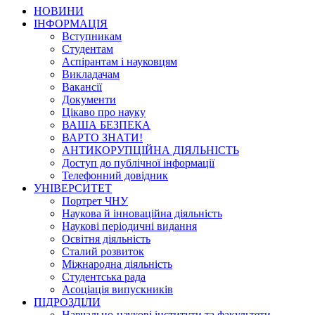
НОВИНИ
ІНФОРМАЦІЯ
Вступникам
Студентам
Аспірантам і науковцям
Викладачам
Вакансії
Документи
Цікаво про науку
ВАША БЕЗПЕКА
ВАРТО ЗНАТИ!
АНТИКОРУПЦІЙНА ДІЯЛЬНІСТЬ
Доступ до публічної інформації
Телефонний довідник
УНІВЕРСИТЕТ
Портрет ЧНУ
Наукова й інноваційна діяльність
Наукові періодичні видання
Освітня діяльність
Сталий розвиток
Міжнародна діяльність
Студентська рада
Асоціація випускників
ПІДРОЗДІЛИ
Навчально-наукові інститути та факультети