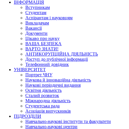
ІНФОРМАЦІЯ
Вступникам
Студентам
Аспірантам і науковцям
Викладачам
Вакансії
Документи
Цікаво про науку
ВАША БЕЗПЕКА
ВАРТО ЗНАТИ!
АНТИКОРУПЦІЙНА ДІЯЛЬНІСТЬ
Доступ до публічної інформації
Телефонний довідник
УНІВЕРСИТЕТ
Портрет ЧНУ
Наукова й інноваційна діяльність
Наукові періодичні видання
Освітня діяльність
Сталий розвиток
Міжнародна діяльність
Студентська рада
Асоціація випускників
ПІДРОЗДІЛИ
Навчально-наукові інститути та факультети
Навчально-наукові центри