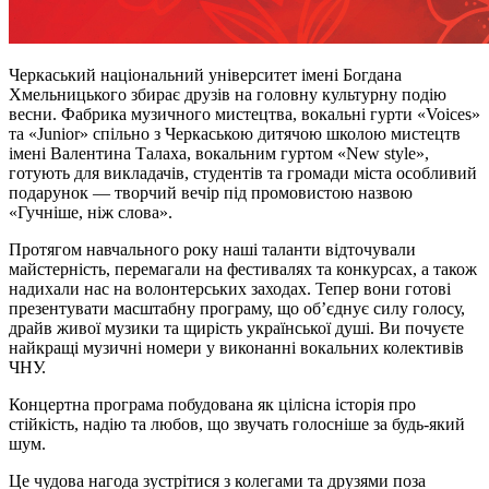
Черкаський національний університет імені Богдана
Хмельницького збирає друзів на головну культурну подію
весни. Фабрика музичного мистецтва, вокальні гурти «Voices»
та «Junior» спільно з Черкаською дитячою школою мистецтв
імені Валентина Талаха, вокальним гуртом «New style»,
готують для викладачів, студентів та громади міста особливий
подарунок — творчий вечір під промовистою назвою
«Гучніше, ніж слова».
Протягом навчального року наші таланти відточували
майстерність, перемагали на фестивалях та конкурсах, а також
надихали нас на волонтерських заходах. Тепер вони готові
презентувати масштабну програму, що об’єднує силу голосу,
драйв живої музики та щирість української душі. Ви почуєте
найкращі музичні номери у виконанні вокальних колективів
ЧНУ.
Концертна програма побудована як цілісна історія про
стійкість, надію та любов, що звучать голосніше за будь-який
шум.
Це чудова нагода зустрітися з колегами та друзями поза