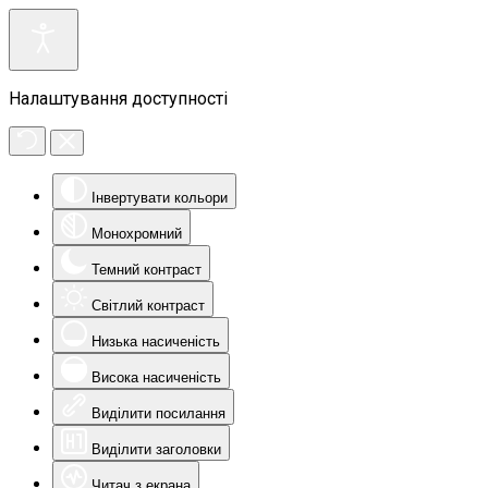
Налаштування доступності
Інвертувати кольори
Монохромний
Темний контраст
Світлий контраст
Низька насиченість
Висока насиченість
Виділити посилання
Виділити заголовки
Читач з екрана