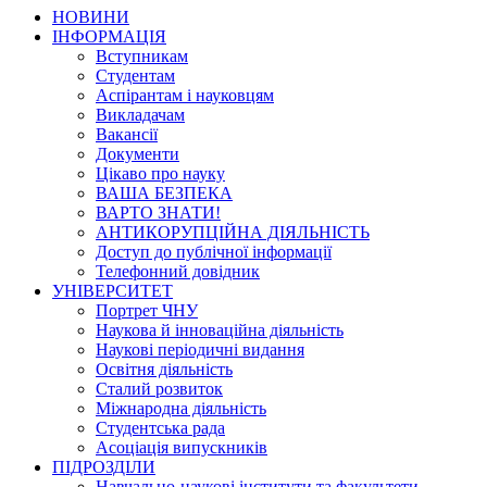
НОВИНИ
ІНФОРМАЦІЯ
Вступникам
Студентам
Аспірантам і науковцям
Викладачам
Вакансії
Документи
Цікаво про науку
ВАША БЕЗПЕКА
ВАРТО ЗНАТИ!
АНТИКОРУПЦІЙНА ДІЯЛЬНІСТЬ
Доступ до публічної інформації
Телефонний довідник
УНІВЕРСИТЕТ
Портрет ЧНУ
Наукова й інноваційна діяльність
Наукові періодичні видання
Освітня діяльність
Сталий розвиток
Міжнародна діяльність
Студентська рада
Асоціація випускників
ПІДРОЗДІЛИ
Навчально-наукові інститути та факультети