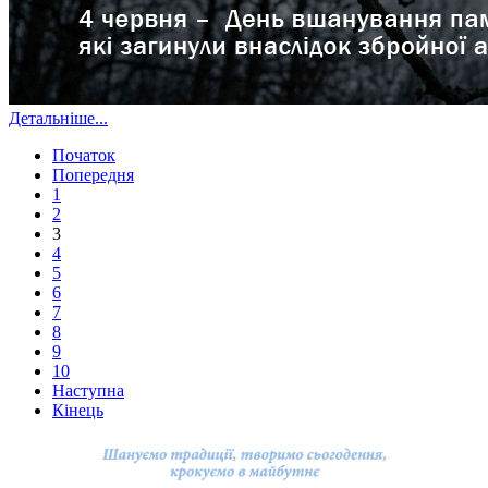
Детальніше...
Початок
Попередня
1
2
3
4
5
6
7
8
9
10
Наступна
Кінець