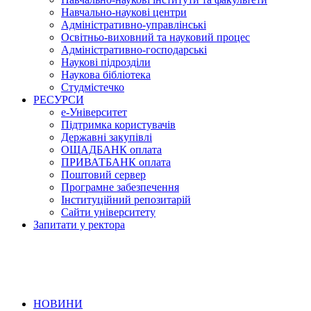
Навчально-наукові центри
Адміністративно-управлінські
Освітньо-виховний та науковий процес
Адміністративно-господарські
Наукові підрозділи
Наукова бібліотека
Студмістечко
РЕСУРСИ
е-Університет
Підтримка користувачів
Державні закупівлі
ОЩАДБАНК оплата
ПРИВАТБАНК оплата
Поштовий сервер
Програмне забезпечення
Інституційний репозитарій
Сайти університету
Запитати у ректора
НОВИНИ