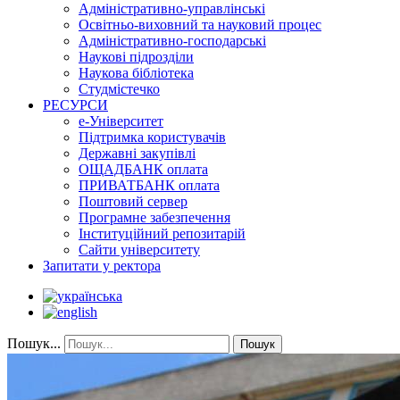
Адміністративно-управлінські
Освітньо-виховний та науковий процес
Адміністративно-господарські
Наукові підрозділи
Наукова бібліотека
Студмістечко
РЕСУРСИ
е-Університет
Підтримка користувачів
Державні закупівлі
ОЩАДБАНК оплата
ПРИВАТБАНК оплата
Поштовий сервер
Програмне забезпечення
Інституційний репозитарій
Сайти університету
Запитати у ректора
Пошук...
Пошук