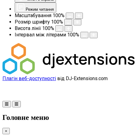
Режим читання
Масштабування
100
%
Розмір шрифту
100
%
Висота лінії
100
%
Інтервал між літерами
100
%
Плагін веб-доступності
від DJ-Extensions.com
Головне меню
×