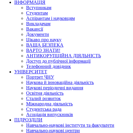
ІНФОРМАЦІЯ
Вступникам
Студентам
Аспірантам і науковцям
Викладачам
Вакансії
Документи
Цікаво про науку
ВАША БЕЗПЕКА
ВАРТО ЗНАТИ!
АНТИКОРУПЦІЙНА ДІЯЛЬНІСТЬ
Доступ до публічної інформації
Телефонний довідник
УНІВЕРСИТЕТ
Портрет ЧНУ
Наукова й інноваційна діяльність
Наукові періодичні видання
Освітня діяльність
Сталий розвиток
Міжнародна діяльність
Студентська рада
Асоціація випускників
ПІДРОЗДІЛИ
Навчально-наукові інститути та факультети
Навчально-наукові центри