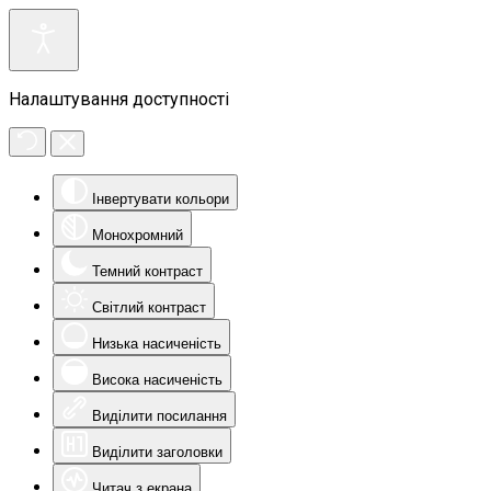
Налаштування доступності
Інвертувати кольори
Монохромний
Темний контраст
Світлий контраст
Низька насиченість
Висока насиченість
Виділити посилання
Виділити заголовки
Читач з екрана