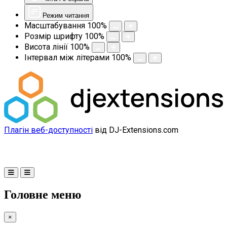
Режим читання
Масштабування
100
%
Розмір шрифту
100
%
Висота лінії
100
%
Інтервал між літерами
100
%
Плагін веб-доступності
від DJ-Extensions.com
Головне меню
×