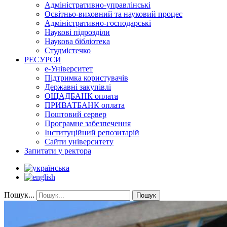
Адміністративно-управлінські
Освітньо-виховний та науковий процес
Адміністративно-господарські
Наукові підрозділи
Наукова бібліотека
Студмістечко
РЕСУРСИ
е-Університет
Підтримка користувачів
Державні закупівлі
ОЩАДБАНК оплата
ПРИВАТБАНК оплата
Поштовий сервер
Програмне забезпечення
Інституційний репозитарій
Сайти університету
Запитати у ректора
Пошук...
Пошук