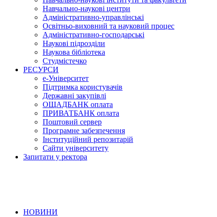
Навчально-наукові центри
Адміністративно-управлінські
Освітньо-виховний та науковий процес
Адміністративно-господарські
Наукові підрозділи
Наукова бібліотека
Студмістечко
РЕСУРСИ
е-Університет
Підтримка користувачів
Державні закупівлі
ОЩАДБАНК оплата
ПРИВАТБАНК оплата
Поштовий сервер
Програмне забезпечення
Інституційний репозитарій
Сайти університету
Запитати у ректора
НОВИНИ