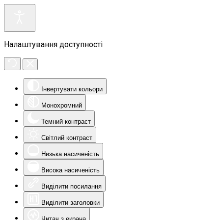
Налаштування доступності
Інвертувати кольори
Монохромний
Темний контраст
Світлий контраст
Низька насиченість
Висока насиченість
Виділити посилання
Виділити заголовки
Читач з екрана