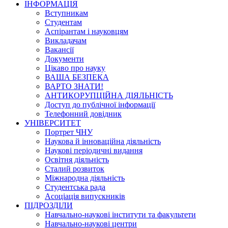
ІНФОРМАЦІЯ
Вступникам
Студентам
Аспірантам і науковцям
Викладачам
Вакансії
Документи
Цікаво про науку
ВАША БЕЗПЕКА
ВАРТО ЗНАТИ!
АНТИКОРУПЦІЙНА ДІЯЛЬНІСТЬ
Доступ до публічної інформації
Телефонний довідник
УНІВЕРСИТЕТ
Портрет ЧНУ
Наукова й інноваційна діяльність
Наукові періодичні видання
Освітня діяльність
Сталий розвиток
Міжнародна діяльність
Студентська рада
Асоціація випускників
ПІДРОЗДІЛИ
Навчально-наукові інститути та факультети
Навчально-наукові центри