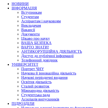
НОВИНИ
ІНФОРМАЦІЯ
Вступникам
Студентам
Аспірантам і науковцям
Викладачам
Вакансії
Документи
Цікаво про науку
ВАША БЕЗПЕКА
ВАРТО ЗНАТИ!
АНТИКОРУПЦІЙНА ДІЯЛЬНІСТЬ
Доступ до публічної інформації
Телефонний довідник
УНІВЕРСИТЕТ
Портрет ЧНУ
Наукова й інноваційна діяльність
Наукові періодичні видання
Освітня діяльність
Сталий розвиток
Міжнародна діяльність
Студентська рада
Асоціація випускників
ПІДРОЗДІЛИ
Навчально-наукові інститути та факультети