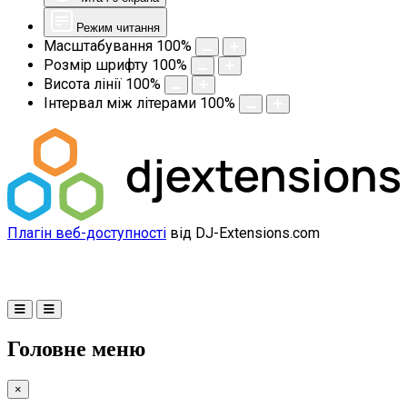
Режим читання
Масштабування
100
%
Розмір шрифту
100
%
Висота лінії
100
%
Інтервал між літерами
100
%
Плагін веб-доступності
від DJ-Extensions.com
Головне меню
×