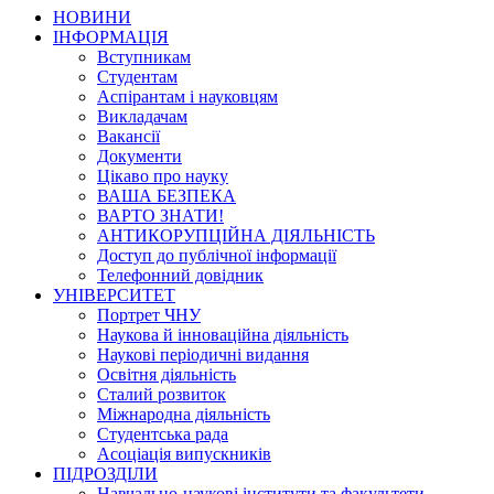
НОВИНИ
ІНФОРМАЦІЯ
Вступникам
Студентам
Аспірантам і науковцям
Викладачам
Вакансії
Документи
Цікаво про науку
ВАША БЕЗПЕКА
ВАРТО ЗНАТИ!
АНТИКОРУПЦІЙНА ДІЯЛЬНІСТЬ
Доступ до публічної інформації
Телефонний довідник
УНІВЕРСИТЕТ
Портрет ЧНУ
Наукова й інноваційна діяльність
Наукові періодичні видання
Освітня діяльність
Сталий розвиток
Міжнародна діяльність
Студентська рада
Асоціація випускників
ПІДРОЗДІЛИ
Навчально-наукові інститути та факультети