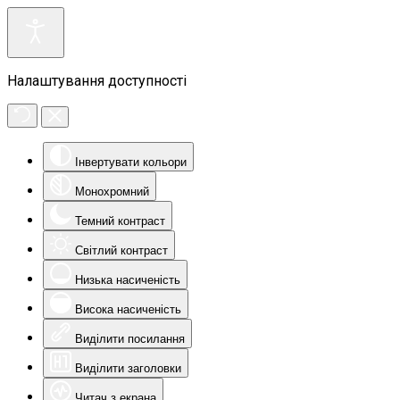
Налаштування доступності
Інвертувати кольори
Монохромний
Темний контраст
Світлий контраст
Низька насиченість
Висока насиченість
Виділити посилання
Виділити заголовки
Читач з екрана