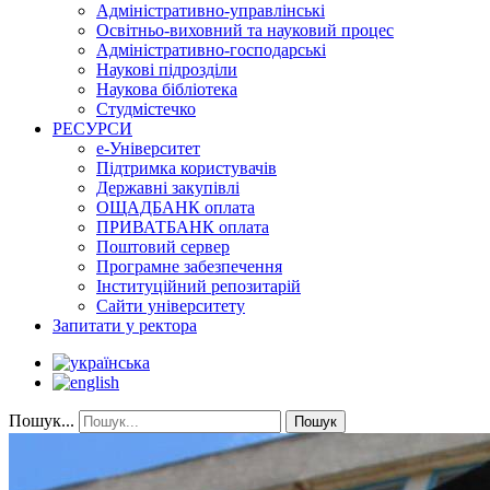
Адміністративно-управлінські
Освітньо-виховний та науковий процес
Адміністративно-господарські
Наукові підрозділи
Наукова бібліотека
Студмістечко
РЕСУРСИ
е-Університет
Підтримка користувачів
Державні закупівлі
ОЩАДБАНК оплата
ПРИВАТБАНК оплата
Поштовий сервер
Програмне забезпечення
Інституційний репозитарій
Сайти університету
Запитати у ректора
Пошук...
Пошук