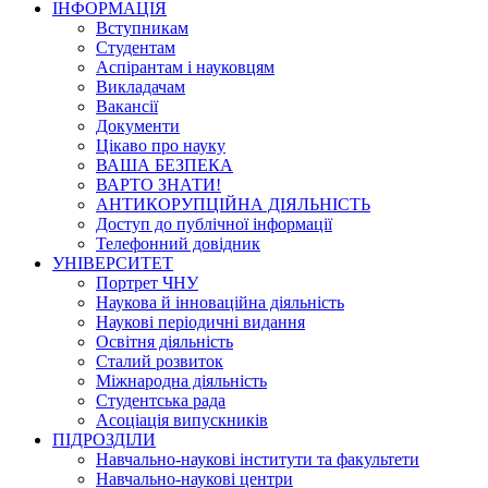
ІНФОРМАЦІЯ
Вступникам
Студентам
Аспірантам і науковцям
Викладачам
Вакансії
Документи
Цікаво про науку
ВАША БЕЗПЕКА
ВАРТО ЗНАТИ!
АНТИКОРУПЦІЙНА ДІЯЛЬНІСТЬ
Доступ до публічної інформації
Телефонний довідник
УНІВЕРСИТЕТ
Портрет ЧНУ
Наукова й інноваційна діяльність
Наукові періодичні видання
Освітня діяльність
Сталий розвиток
Міжнародна діяльність
Студентська рада
Асоціація випускників
ПІДРОЗДІЛИ
Навчально-наукові інститути та факультети
Навчально-наукові центри