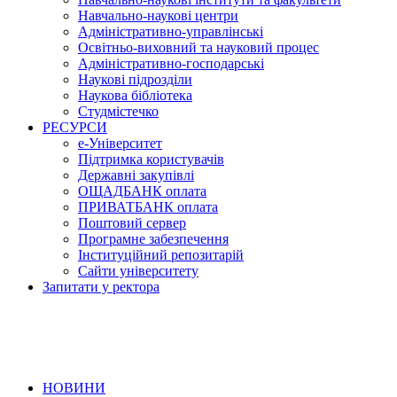
Навчально-наукові центри
Адміністративно-управлінські
Освітньо-виховний та науковий процес
Адміністративно-господарські
Наукові підрозділи
Наукова бібліотека
Студмістечко
РЕСУРСИ
е-Університет
Підтримка користувачів
Державні закупівлі
ОЩАДБАНК оплата
ПРИВАТБАНК оплата
Поштовий сервер
Програмне забезпечення
Інституційний репозитарій
Сайти університету
Запитати у ректора
НОВИНИ