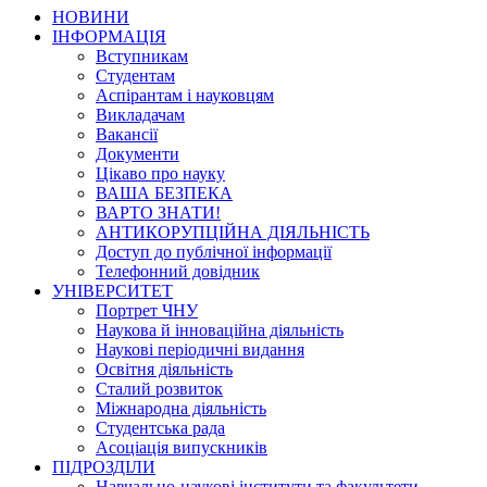
НОВИНИ
ІНФОРМАЦІЯ
Вступникам
Студентам
Аспірантам і науковцям
Викладачам
Вакансії
Документи
Цікаво про науку
ВАША БЕЗПЕКА
ВАРТО ЗНАТИ!
АНТИКОРУПЦІЙНА ДІЯЛЬНІСТЬ
Доступ до публічної інформації
Телефонний довідник
УНІВЕРСИТЕТ
Портрет ЧНУ
Наукова й інноваційна діяльність
Наукові періодичні видання
Освітня діяльність
Сталий розвиток
Міжнародна діяльність
Студентська рада
Асоціація випускників
ПІДРОЗДІЛИ
Навчально-наукові інститути та факультети