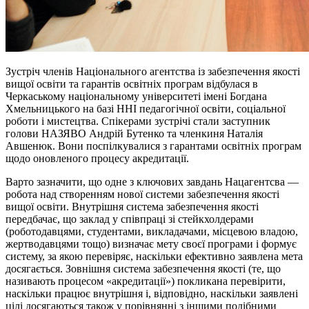
Зустріч членів Національного агентства із забезпечення якості
вищої освіти та гарантів освітніх програм відбулася в
Черкаському національному університеті імені Богдана
Хмельницького на базі ННІ педагогічної освіти, соціальної
роботи і мистецтва. Спікерами зустрічі стали заступник
голови НАЗЯВО Андрій Бутенко та членкиня Наталія
Авшенюк. Вони поспілкувалися з гарантами освітніх програм
щодо оновленого процесу акредитації.
Варто зазначити, що одне з ключових завдань Нацагентсва —
робота над створенням нової системи забезпечення якості
вищої освіти. Внутрішня система забезпечення якості
передбачає, що заклад у співпраці зі стейкхолдерами
(роботодавцями, студентами, викладачами, місцевою владою,
жертводавцями тощо) визначає мету своєї програми і формує
систему, за якою перевіряє, наскільки ефективно заявлена мета
досягається. Зовнішня система забезпечення якості (те, що
називають процесом «акредитації») покликана перевірити,
наскільки працює внутрішня і, відповідно, наскільки заявлені
цілі досягаються також у порівнянні з іншими подібними