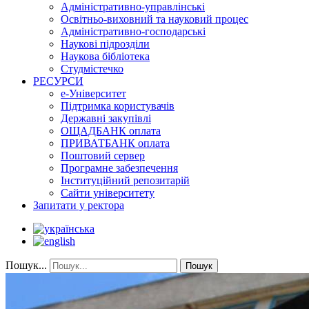
Адміністративно-управлінські
Освітньо-виховний та науковий процес
Адміністративно-господарські
Наукові підрозділи
Наукова бібліотека
Студмістечко
РЕСУРСИ
е-Університет
Підтримка користувачів
Державні закупівлі
ОЩАДБАНК оплата
ПРИВАТБАНК оплата
Поштовий сервер
Програмне забезпечення
Інституційний репозитарій
Сайти університету
Запитати у ректора
Пошук...
Пошук