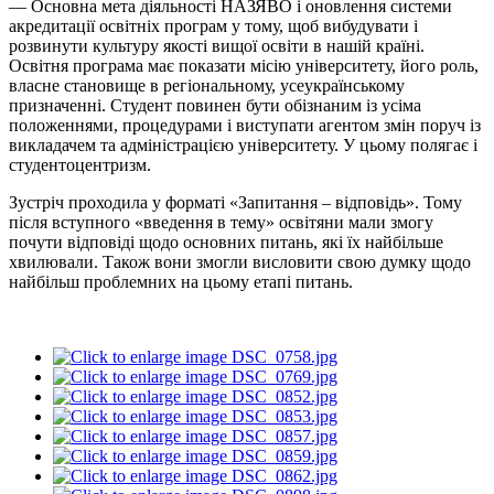
— Основна мета діяльності НАЗЯВО і оновлення системи
акредитації освітніх програм у тому, щоб вибудувати і
розвинути культуру якості вищої освіти в нашій країні.
Освітня програма має показати місію університету, його роль,
власне становище в регіональному, усеукраїнському
призначенні. Студент повинен бути обізнаним із усіма
положеннями, процедурами і виступати агентом змін поруч із
викладачем та адміністрацією університету. У цьому полягає і
студентоцентризм.
Зустріч проходила у форматі «Запитання – відповідь». Тому
після вступного «введення в тему» освітяни мали змогу
почути відповіді щодо основних питань, які їх найбільше
хвилювали. Також вони змогли висловити свою думку щодо
найбільш проблемних на цьому етапі питань.