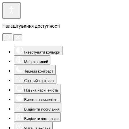
Налаштування доступності
Інвертувати кольори
Монохромний
Темний контраст
Світлий контраст
Низька насиченість
Висока насиченість
Виділити посилання
Виділити заголовки
Читач з екрана