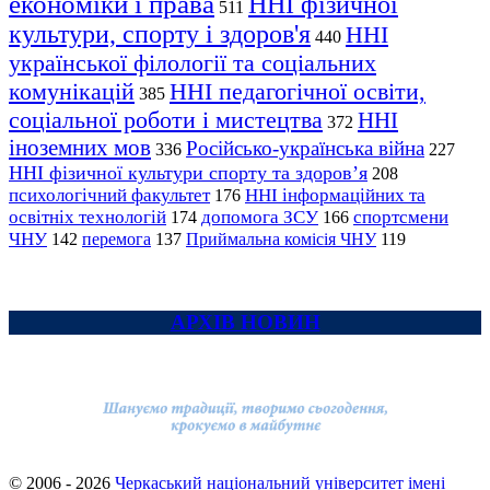
економіки і права
ННІ фізичної
511
культури, спорту і здоров'я
ННІ
440
української філології та соціальних
комунікацій
ННІ педагогічної освіти,
385
соціальної роботи і мистецтва
ННІ
372
іноземних мов
Російсько-українська війна
336
227
ННІ фізичної культури спорту та здоров’я
208
психологічний факультет
ННІ інформаційних та
176
освітніх технологій
допомога ЗСУ
спортсмени
174
166
ЧНУ
перемога
142
137
Приймальна комісія ЧНУ
119
АРХІВ НОВИН
© 2006 - 2026
Черкаський національний університет імені