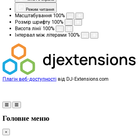
Режим читання
Масштабування
100
%
Розмір шрифту
100
%
Висота лінії
100
%
Інтервал між літерами
100
%
Плагін веб-доступності
від DJ-Extensions.com
Головне меню
×