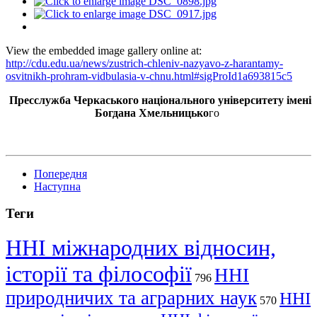
View the embedded image gallery online at:
http://cdu.edu.ua/news/zustrich-chleniv-nazyavo-z-harantamy-
osvitnikh-prohram-vidbulasia-v-chnu.html#sigProId1a693815c5
Пресслужба Черкаського національного університету імені
Богдана Хмельницько
го
Попередня
Наступна
Теги
ННІ міжнародних відносин,
історії та філософії
ННІ
796
природничих та аграрних наук
ННІ
570