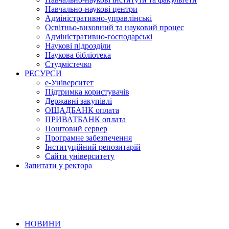
Навчально-наукові центри
Адміністративно-управлінські
Освітньо-виховний та науковий процес
Адміністративно-господарські
Наукові підрозділи
Наукова бібліотека
Студмістечко
РЕСУРСИ
е-Університет
Підтримка користувачів
Державні закупівлі
ОЩАДБАНК оплата
ПРИВАТБАНК оплата
Поштовий сервер
Програмне забезпечення
Інституційний репозитарій
Сайти університету
Запитати у ректора
НОВИНИ