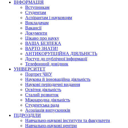
ІНФОРМАЦІЯ
Вступникам
Студентам
Аспірантам і науковцям
Викладачам
Вакансії
Документи
Цікаво про науку
ВАША БЕЗПЕКА
ВАРТО ЗНАТИ!
АНТИКОРУПЦІЙНА ДІЯЛЬНІСТЬ
Доступ до публічної інформації
Телефонний довідник
УНІВЕРСИТЕТ
Портрет ЧНУ
Наукова й інноваційна діяльність
Наукові періодичні видання
Освітня діяльність
Сталий розвиток
Міжнародна діяльність
Студентська рада
Асоціація випускників
ПІДРОЗДІЛИ
Навчально-наукові інститути та факультети
Навчально-наукові центри