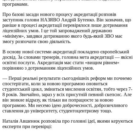
програмами.
Про базові засади нового процесу акредитації розповів
заступник голови НАЗЯВО Андрій Бутенко. Він зазначив, що
раніше в процесі акредитації перевірялося лише дотримання
ліцензійних умов. І це той запроваджений державою
«мінімум», завдяки дотриманню якого будь-який ЗВО має
змогу розпочати свою діяльність.
В основу нової системи акредитації покладено європейський
досвід. За словами тренерів, головна мета акредитації — якісні
освітні послуги. Акредитація має стати «вищим рівнем»
порівняно з дотриманням ліцензійних умов.
— Перші реальні результати сьогоднішніх реформ ми почнемо
спостерігати, коли за новою програмою оновиться
студентський цикл, зміниться мислення освітян, тобто через 7-
8 років. Звичайно, зараз у всіх присутній певний скепсис. Але
він зникне відразу, як тільки ви попрацюєте за новою
програмою. Ми несемо ідею доброчесності, доброзичливого
ставлення до університету, студентоцентризму тощо.
Наталія Авшенюк розповіла про головні ідеї, якими керуються
експерти при перевірці: