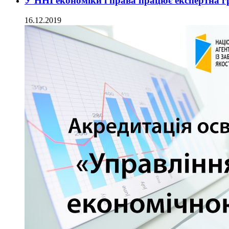
У ННІ економіки і права працює експертна г
16.12.2019