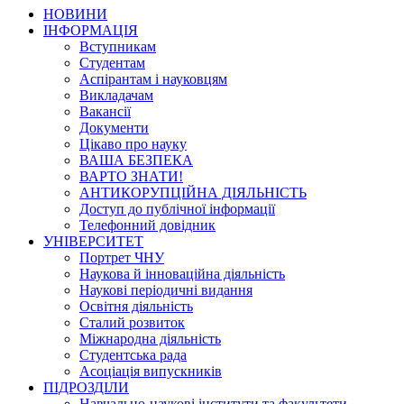
НОВИНИ
ІНФОРМАЦІЯ
Вступникам
Студентам
Аспірантам і науковцям
Викладачам
Вакансії
Документи
Цікаво про науку
ВАША БЕЗПЕКА
ВАРТО ЗНАТИ!
АНТИКОРУПЦІЙНА ДІЯЛЬНІСТЬ
Доступ до публічної інформації
Телефонний довідник
УНІВЕРСИТЕТ
Портрет ЧНУ
Наукова й інноваційна діяльність
Наукові періодичні видання
Освітня діяльність
Сталий розвиток
Міжнародна діяльність
Студентська рада
Асоціація випускників
ПІДРОЗДІЛИ
Навчально-наукові інститути та факультети