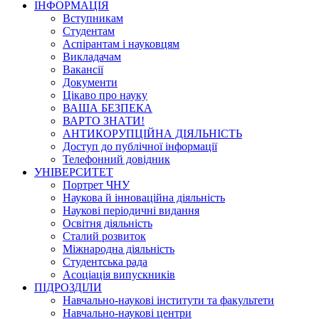
ІНФОРМАЦІЯ
Вступникам
Студентам
Аспірантам і науковцям
Викладачам
Вакансії
Документи
Цікаво про науку
ВАША БЕЗПЕКА
ВАРТО ЗНАТИ!
АНТИКОРУПЦІЙНА ДІЯЛЬНІСТЬ
Доступ до публічної інформації
Телефонний довідник
УНІВЕРСИТЕТ
Портрет ЧНУ
Наукова й інноваційна діяльність
Наукові періодичні видання
Освітня діяльність
Сталий розвиток
Міжнародна діяльність
Студентська рада
Асоціація випускників
ПІДРОЗДІЛИ
Навчально-наукові інститути та факультети
Навчально-наукові центри