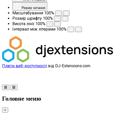
Режим читання
Масштабування
100
%
Розмір шрифту
100
%
Висота лінії
100
%
Інтервал між літерами
100
%
Плагін веб-доступності
від DJ-Extensions.com
Головне меню
×