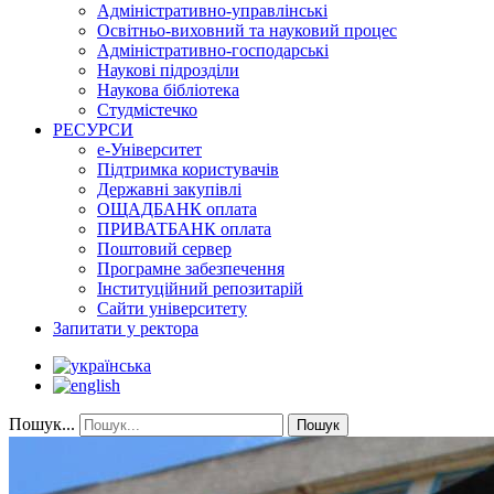
Адміністративно-управлінські
Освітньо-виховний та науковий процес
Адміністративно-господарські
Наукові підрозділи
Наукова бібліотека
Студмістечко
РЕСУРСИ
е-Університет
Підтримка користувачів
Державні закупівлі
ОЩАДБАНК оплата
ПРИВАТБАНК оплата
Поштовий сервер
Програмне забезпечення
Інституційний репозитарій
Сайти університету
Запитати у ректора
Пошук...
Пошук