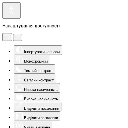
Налаштування доступності
Інвертувати кольори
Монохромний
Темний контраст
Світлий контраст
Низька насиченість
Висока насиченість
Виділити посилання
Виділити заголовки
Читач з екрана