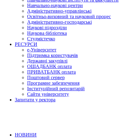
Навчально-наукові центри
Адміністративно-управлінські
Освітньо-виховний та науковий процес
Адміністративно-господарські
Наукові підрозділи
Наукова бібліотека
Студмістечко
РЕСУРСИ
е-Університет
Підтримка користувачів
Державні закупівлі
ОЩАДБАНК оплата
ПРИВАТБАНК оплата
Поштовий сервер
Програмне забезпечення
Інституційний репозитарій
Сайти університету
Запитати у ректора
НОВИНИ