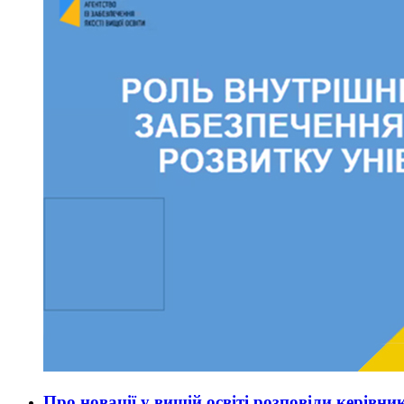
Про новації у вищій освіті розповіли керівни