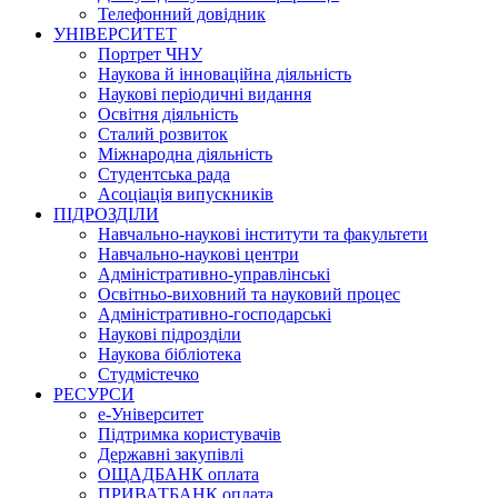
Телефонний довідник
УНІВЕРСИТЕТ
Портрет ЧНУ
Наукова й інноваційна діяльність
Наукові періодичні видання
Освітня діяльність
Сталий розвиток
Міжнародна діяльність
Студентська рада
Асоціація випускників
ПІДРОЗДІЛИ
Навчально-наукові інститути та факультети
Навчально-наукові центри
Адміністративно-управлінські
Освітньо-виховний та науковий процес
Адміністративно-господарські
Наукові підрозділи
Наукова бібліотека
Студмістечко
РЕСУРСИ
е-Університет
Підтримка користувачів
Державні закупівлі
ОЩАДБАНК оплата
ПРИВАТБАНК оплата