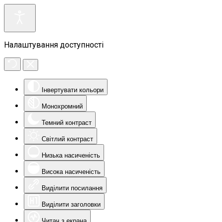
Налаштування доступності
Інвертувати кольори
Монохромний
Темний контраст
Світлий контраст
Низька насиченість
Висока насиченість
Виділити посилання
Виділити заголовки
Читач з екрана