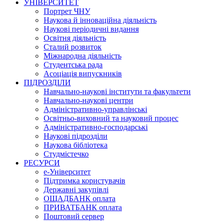
УНІВЕРСИТЕТ
Портрет ЧНУ
Наукова й інноваційна діяльність
Наукові періодичні видання
Освітня діяльність
Сталий розвиток
Міжнародна діяльність
Студентська рада
Асоціація випускників
ПІДРОЗДІЛИ
Навчально-наукові інститути та факультети
Навчально-наукові центри
Адміністративно-управлінські
Освітньо-виховний та науковий процес
Адміністративно-господарські
Наукові підрозділи
Наукова бібліотека
Студмістечко
РЕСУРСИ
е-Університет
Підтримка користувачів
Державні закупівлі
ОЩАДБАНК оплата
ПРИВАТБАНК оплата
Поштовий сервер