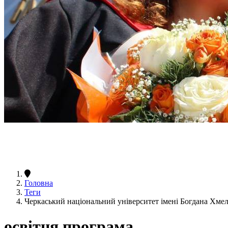
Головна
Теги
Черкаський національний університет імені Богдана Хме
освітня програма