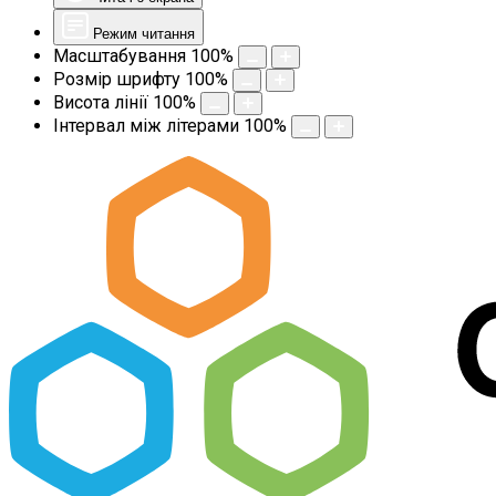
Режим читання
Масштабування
100
%
Розмір шрифту
100
%
Висота лінії
100
%
Інтервал між літерами
100
%