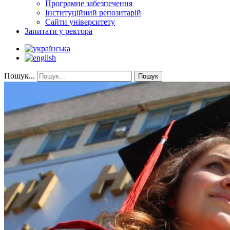
Програмне забезпечення
Інституційний репозитарій
Сайти університету
Запитати у ректора
Пошук...
Пошук