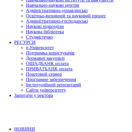
Навчально-наукові центри
Адміністративно-управлінські
Освітньо-виховний та науковий процес
Адміністративно-господарські
Наукові підрозділи
Наукова бібліотека
Студмістечко
РЕСУРСИ
е-Університет
Підтримка користувачів
Державні закупівлі
ОЩАДБАНК оплата
ПРИВАТБАНК оплата
Поштовий сервер
Програмне забезпечення
Інституційний репозитарій
Сайти університету
Запитати у ректора
НОВИНИ