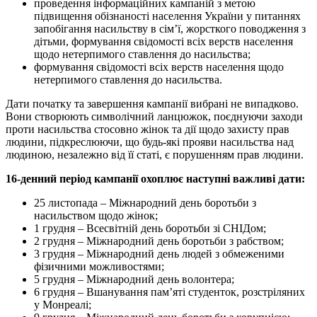
проведення інформаційних кампаній з метою
підвищення обізнаності населення України у питаннях
запобігання насильству в сім’ї, жорсткого поводження з
дітьми, формування свідомості всіх верств населення
щодо нетерпимого ставлення до насильства;
формування свідомості всіх верств населення щодо
нетерпимого ставлення до насильства.
Дати початку та завершення кампанії вибрані не випадково.
Вони створюють символічний ланцюжок, поєднуючи заходи
проти насильства стосовно жінок та дії щодо захисту прав
людини, підкреслюючи, що будь-які прояви насильства над
людиною, незалежно від її статі, є порушенням прав людини.
16-денний період кампанії охоплює наступні важливі дати:
25 листопада – Міжнародний день боротьби з
насильством щодо жінок;
1 грудня – Всесвітній день боротьби зі СНІДом;
2 грудня – Міжнародний день боротьби з рабством;
3 грудня – Міжнародний день людей з обмеженими
фізичними можливостями;
5 грудня – Міжнародний день волонтера;
6 грудня – Вшанування пам’яті студенток, розстріляних
у Монреалі;