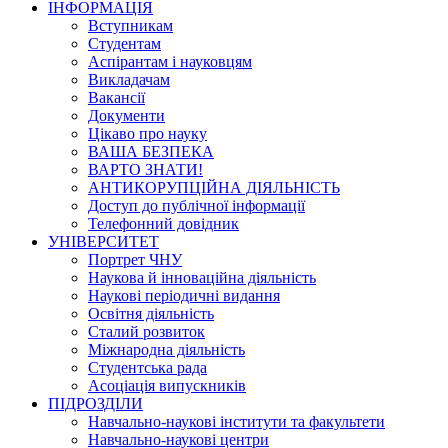
ІНФОРМАЦІЯ
Вступникам
Студентам
Аспірантам і науковцям
Викладачам
Вакансії
Документи
Цікаво про науку
ВАША БЕЗПЕКА
ВАРТО ЗНАТИ!
АНТИКОРУПЦІЙНА ДІЯЛЬНІСТЬ
Доступ до публічної інформації
Телефонний довідник
УНІВЕРСИТЕТ
Портрет ЧНУ
Наукова й інноваційна діяльність
Наукові періодичні видання
Освітня діяльність
Сталий розвиток
Міжнародна діяльність
Студентська рада
Асоціація випускників
ПІДРОЗДІЛИ
Навчально-наукові інститути та факультети
Навчально-наукові центри