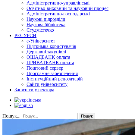
Адміністративно-управлінські
Освітньо-виховний та науковий процес
Адміністративно-господарські
Наукові підрозділи
Наукова бібліотека
Студмістечко
РЕСУРСИ
е-Університет
Підтримка користувачів
Державні закупівлі
ОЩАДБАНК оплата
ПРИВАТБАНК оплата
Поштовий сервер
Програмне забезпечення
Інституційний репозитарій
Сайти університету
Запитати у ректора
Пошук...
Пошук