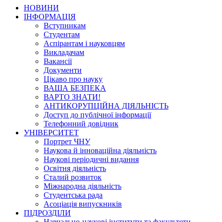
НОВИНИ
ІНФОРМАЦІЯ
Вступникам
Студентам
Аспірантам і науковцям
Викладачам
Вакансії
Документи
Цікаво про науку
ВАША БЕЗПЕКА
ВАРТО ЗНАТИ!
АНТИКОРУПЦІЙНА ДІЯЛЬНІСТЬ
Доступ до публічної інформації
Телефонний довідник
УНІВЕРСИТЕТ
Портрет ЧНУ
Наукова й інноваційна діяльність
Наукові періодичні видання
Освітня діяльність
Сталий розвиток
Міжнародна діяльність
Студентська рада
Асоціація випускників
ПІДРОЗДІЛИ
Навчально-наукові інститути та факультети