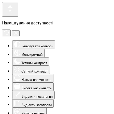
Налаштування доступності
Інвертувати кольори
Монохромний
Темний контраст
Світлий контраст
Низька насиченість
Висока насиченість
Виділити посилання
Виділити заголовки
Читач з екрана