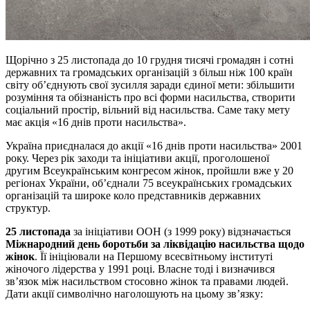
Щорічно з 25 листопада до 10 грудня тисячі громадян і сотні
державних та громадських організацій з більш ніж 100 країн
світу об’єднують свої зусилля заради єдиної мети: збільшити
розуміння та обізнаність про всі форми насильства, створити
соціальний простір, вільний від насильства. Саме таку мету
має акція «16 днів проти насильства».
Україна приєдналася до акції «16 днів проти насильства» 2001
року. Через рік заходи та ініціативи акції, проголошеної
другим Всеукраїнським конгресом жінок, пройшли вже у 20
регіонах України, об’єднали 75 всеукраїнських громадських
організацій та широке коло представників державних
структур.
25 листопада
за ініціативи ООН (з 1999 року) відзначається
Міжнародний день боротьби за ліквідацію насильства щодо
жінок
. Її ініціювали на Першому всесвітньому інституті
жіночого лідерства у 1991 році. Власне тоді і визначився
зв’язок між насильством стосовно жінок та правами людей.
Дати акції символічно наголошують на цьому зв’язку: