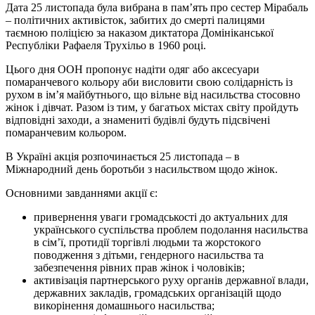
Дата 25 листопада була вибрана в пам’ять про сестер Мірабаль
– політичних активісток, забитих до смерті палицями
таємною поліцією за наказом диктатора Домініканської
Республіки Рафаеля Трухільо в 1960 році.
Цього дня ООН пропонує надіти одяг або аксесуари
помаранчевого кольору аби висловити свою солідарність із
рухом в ім’я майбутнього, що вільне від насильства стосовно
жінок і дівчат. Разом із тим, у багатьох містах світу пройдуть
відповідні заходи, а знамениті будівлі будуть підсвічені
помаранчевим кольором.
В Україні акція розпочинається 25 листопада – в
Міжнародний день боротьби з насильством щодо жінок.
Основними завданнями акції є:
привернення уваги громадськості до актуальних для
українського суспільства проблем подолання насильства
в сім’ї, протидії торгівлі людьми та жорстокого
поводження з дітьми, гендерного насильства та
забезпечення рівних прав жінок і чоловіків;
активізація партнерського руху органів державної влади,
державних закладів, громадських організацій щодо
викорінення домашнього насильства;