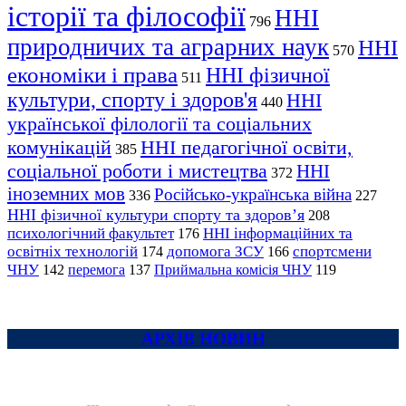
історії та філософії
ННІ
796
природничих та аграрних наук
ННІ
570
економіки і права
ННІ фізичної
511
культури, спорту і здоров'я
ННІ
440
української філології та соціальних
комунікацій
ННІ педагогічної освіти,
385
соціальної роботи і мистецтва
ННІ
372
іноземних мов
Російсько-українська війна
336
227
ННІ фізичної культури спорту та здоров’я
208
психологічний факультет
ННІ інформаційних та
176
освітніх технологій
допомога ЗСУ
спортсмени
174
166
ЧНУ
перемога
142
137
Приймальна комісія ЧНУ
119
АРХІВ НОВИН