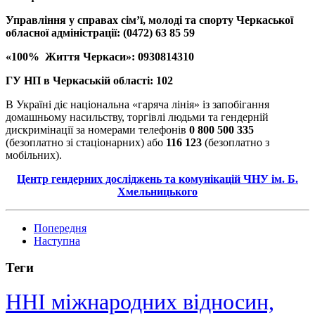
Управління у справах сім’ї, молоді та спорту Черкаської
обласної адміністрації:
(0472) 63 85 59
«100%
Життя Черкаси»: 0930814310
ГУ НП в Черкаській області: 102
В Україні діє національна «гаряча лінія» із запобігання
домашньому насильству, торгівлі людьми та гендерній
дискримінації за номерами телефонів
0 800 500 335
(безоплатно зі стаціонарних) або
116 123
(безоплатно з
мобільних).
Центр гендерних досліджень та комунікацій ЧНУ ім. Б.
Хмельницького
Попередня
Наступна
Теги
ННІ міжнародних відносин,