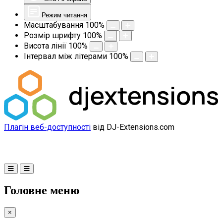
Режим читання
Масштабування
100
%
Розмір шрифту
100
%
Висота лінії
100
%
Інтервал між літерами
100
%
Плагін веб-доступності
від DJ-Extensions.com
Головне меню
×