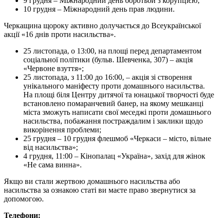
9 грудня – Міжнародний день боротьби з корупцією;
10 грудня – Міжнародний день прав людини.
Черкащина щороку активно долучається до Всеукраїнської
акції «16 днів проти насильства».
25 листопада, о 13:00, на площі перед департаментом
соціальної політики (бульв. Шевченка, 307) – акція
«Червоне взуття»;
25 листопада, з 11:00 до 16:00, – акція зі створення
унікального маніфесту проти домашнього насильства.
На площі біля Центру дитячої та юнацької творчості буде
встановлено помаранчевий банер, на якому мешканці
міста зможуть написати свої меседжі проти домашнього
насильства, побажання постраждалим і заклики щодо
викорінення проблеми;
25 грудня – 10 грудня флешмоб «Черкаси – місто, вільне
від насильства»;
4 грудня, 11:00 – Кінопалац «Україна», захід для жінок
«Не сама винна».
Якщо ви стали жертвою домашнього насильства або
насильства за ознакою статі ви маєте право звернутися за
допомогою.
Телефони: