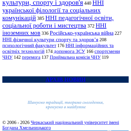
культури, спорту і здоров'я
ННІ
440
української філології та соціальних
комунікацій
ННІ педагогічної освіти,
385
соціальної роботи і мистецтва
ННІ
372
іноземних мов
Російсько-українська війна
336
227
ННІ фізичної культури спорту та здоров’я
208
психологічний факультет
ННІ інформаційних та
176
освітніх технологій
допомога ЗСУ
спортсмени
174
166
ЧНУ
перемога
142
137
Приймальна комісія ЧНУ
119
АРХІВ НОВИН
© 2006 - 2026
Черкаський національний університет імені
Богдана Хмельницького