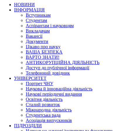
НОВИНИ
ІНФОРМАЦІЯ
Вступникам
Студентам
Аспірантам і науковцям
Викладачам
Вакансії
Документи
Цікаво про науку
ВАША БЕЗПЕКА
ВАРТО ЗНАТИ!
АНТИКОРУПЦІЙНА ДІЯЛЬНІСТЬ
Доступ до публічної інформації
Телефонний довідник
УНІВЕРСИТЕТ
Портрет ЧНУ
Наукова й інноваційна діяльність
Наукові періодичні видання
Освітня діяльність
Сталий розвиток
Міжнародна діяльність
Студентська рада
Асоціація випускників
ПІДРОЗДІЛИ
Навчально-наукові інститути та факультети