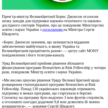
Прем’єр-міністр Великобританії Борис Джонсон оголосив
низку заходів для підтримки науково-технічного та науково-
дослідного секторів України, про це повідомляє Міністерство
освіти і науки України з
посиланням
на Міністра Сергія
Шкарлета.
«Борис Джонсон зазначив, що залишається відданим
забезпеченню майбутнього, в якому Україна та
Великобританія процвітають разом» — цитує сайт МОНУ
повідомлення з його телеграм-каналу.
Уряд Великобританії прийняв рішення збільшити
фінансування програми Researchers at Risk Fellowship у чотири
рази, повідомляє Міністр освіти і науки України.
«Ми високо цінуємо рішення Уряду Великої Британії щодо
розширення стипендіальної програми Researchers at Risk
Fellowship. Понад 130 українських науковців отримають
підтримку в межах програми, що стартувала в березні.
Спочатку на програму було виділено 3 млн фунтів стерлінгів,
а оголошені сьогодні додаткові 9,8 млн дозволять їй значно
розширитися», — зазначив Сергій Шкарлет.