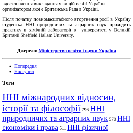
вдосконалення викладання у вищій освіті України
організатором якої є Британська Рада в Україні.
Після початку повномасштабного вторгнення росії в Україну
студентка ННІ природничих та аграрних наук проходить
практику в хімічній лабораторії в університеті у Великій
Британії Sheffield Hallam University.
Джерело:
Міністерство освіти і науки України
Попередня
Наступна
Теги
ННІ міжнародних відносин,
історії та філософії
ННІ
796
природничих та аграрних наук
ННІ
570
економіки і права
ННІ фізичної
511