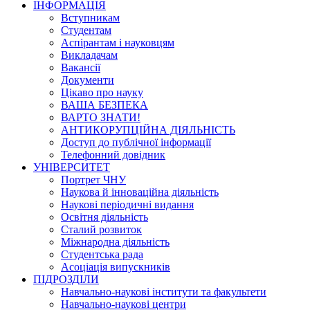
ІНФОРМАЦІЯ
Вступникам
Студентам
Аспірантам і науковцям
Викладачам
Вакансії
Документи
Цікаво про науку
ВАША БЕЗПЕКА
ВАРТО ЗНАТИ!
АНТИКОРУПЦІЙНА ДІЯЛЬНІСТЬ
Доступ до публічної інформації
Телефонний довідник
УНІВЕРСИТЕТ
Портрет ЧНУ
Наукова й інноваційна діяльність
Наукові періодичні видання
Освітня діяльність
Сталий розвиток
Міжнародна діяльність
Студентська рада
Асоціація випускників
ПІДРОЗДІЛИ
Навчально-наукові інститути та факультети
Навчально-наукові центри