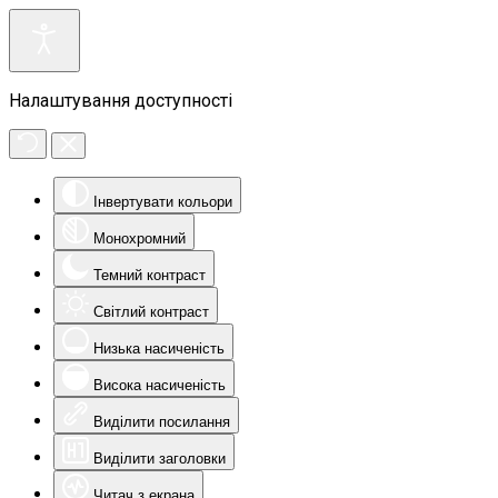
Налаштування доступності
Інвертувати кольори
Монохромний
Темний контраст
Світлий контраст
Низька насиченість
Висока насиченість
Виділити посилання
Виділити заголовки
Читач з екрана