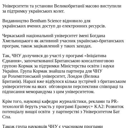
Університети та установи Великобританії масово виступили
за підтримку українських колег.
Видавництво Bentham Science відновило для
українських вчених доступ до електронних ресурсів.
Черкаський національний університет імені Богдана
Хмельницького як активний учасник українсько-британських
програм, також зацікавлений у таких заходах.
Так, ЧНУ долучився до участі у програмі «Ініціатива
Єднання», започаткованої Британською консалтинговою
групою Кормак за підтримки Міністерства освіти і науки
України. Група Кормак знайшла партнера для ЧНУ
це Рохемптонський університет, Лондон (Велика
Британія). Наразі вже відбулося кілька зустрічей з британським
університетом на яких обговорили перспективи співпраці та
підписання меморандума з цим університетом.
Крім того, науковці кафедри журналістики, реклами та PR-
технологій беруть участь у програмі Еразмус+ KA2: Розвиток
потенціалу вищої освіти у партнерстві з Університетом Бат
Спа.
Також група науковців ЧНУ є учасником програми