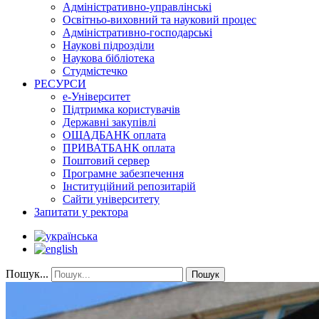
Адміністративно-управлінські
Освітньо-виховний та науковий процес
Адміністративно-господарські
Наукові підрозділи
Наукова бібліотека
Студмістечко
РЕСУРСИ
е-Університет
Підтримка користувачів
Державні закупівлі
ОЩАДБАНК оплата
ПРИВАТБАНК оплата
Поштовий сервер
Програмне забезпечення
Інституційний репозитарій
Сайти університету
Запитати у ректора
Пошук...
Пошук