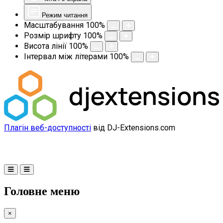
Режим читання
Масштабування
100
%
Розмір шрифту
100
%
Висота лінії
100
%
Інтервал між літерами
100
%
Плагін веб-доступності
від DJ-Extensions.com
Головне меню
×