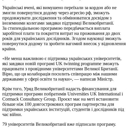
Українські вчені, які вимушено переїхали за кордон або не
змогли повернутися додому через агресію рф, зможуть
продовжувати дослідження та обмінюватися досвідом з
іноземними колегами завдяки підтримці Великобританії.
За стипендіальною програмою передбачається виплата
заробітної плати та покриття витрат на проживання до двох
років для українських дослідників. Згодом науковці зможуть
повернутися додому та зробити вагомий внесок у відновлення
країни.
«Не менш важливою є підтримка українських університетів,
які завдяки новій програмі UK twinning programme зможуть
працювати з провідними університетами Великої Британії.
Вірю, що ця колаборація посилить співпрацю між нашими
державами у сфері освіти та науки», — написав Міністр.
Крім того, Уряд Великобританії надасть фінансування для
підтримки програми побратимів Universities UK International і
Cormack Consultancy Group. Проєкт має на меті встановити
більше ніж 100 довгострокових програм партнерства для
підтримки українських інституцій, студентів і дослідників під
час війни.
79 університетів Великобританії вже підписали програму.