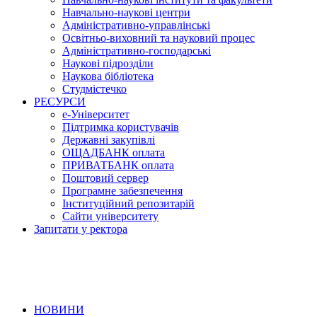
Навчально-наукові центри
Адміністративно-управлінські
Освітньо-виховний та науковий процес
Адміністративно-господарські
Наукові підрозділи
Наукова бібліотека
Студмістечко
РЕСУРСИ
е-Університет
Підтримка користувачів
Державні закупівлі
ОЩАДБАНК оплата
ПРИВАТБАНК оплата
Поштовий сервер
Програмне забезпечення
Інституційний репозитарій
Сайти університету
Запитати у ректора
НОВИНИ