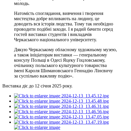
молодь.
Натомість споглядання, вивчення і творення
мистецтва добре впливають на людину, це
доводить вся історія людства. Тому так необхідно
проводити подібні заходи. І я радий бачити серед
гостей виставки студентів і викладачів
Черкаського національного університету.
Дякую Черкаському обласному художньому музею,
а також ініціаторам виставки — генеральному
консулу Польщі в Одесі Яцеку Гоцловському,
очільнику польського культурного товариства
імені Кароля Шимановського Геннадію Лінєвичу
за суспільно важливу подію».
Виставка діє до 12 січня 2025 року.