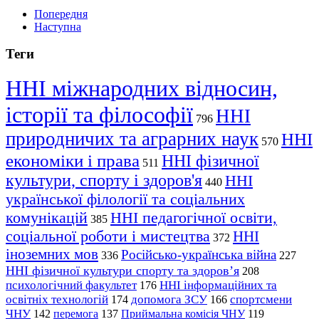
Попередня
Наступна
Теги
ННІ міжнародних відносин,
історії та філософії
ННІ
796
природничих та аграрних наук
ННІ
570
економіки і права
ННІ фізичної
511
культури, спорту і здоров'я
ННІ
440
української філології та соціальних
комунікацій
ННІ педагогічної освіти,
385
соціальної роботи і мистецтва
ННІ
372
іноземних мов
Російсько-українська війна
336
227
ННІ фізичної культури спорту та здоров’я
208
психологічний факультет
ННІ інформаційних та
176
освітніх технологій
допомога ЗСУ
спортсмени
174
166
ЧНУ
перемога
142
137
Приймальна комісія ЧНУ
119