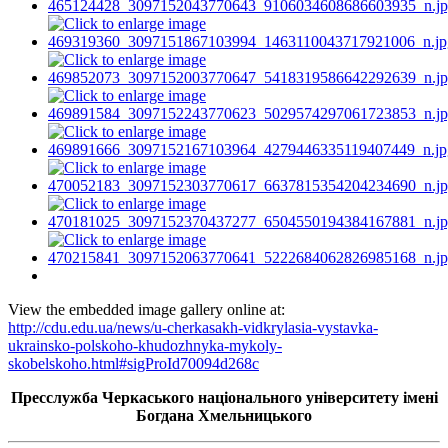
View the embedded image gallery online at:
http://cdu.edu.ua/news/u-cherkasakh-vidkrylasia-vystavka-
ukrainsko-polskoho-khudozhnyka-mykoly-
skobelskoho.html#sigProId70094d268c
Пресслужба Черкаського національного університету імені
Богдана Хмельницького