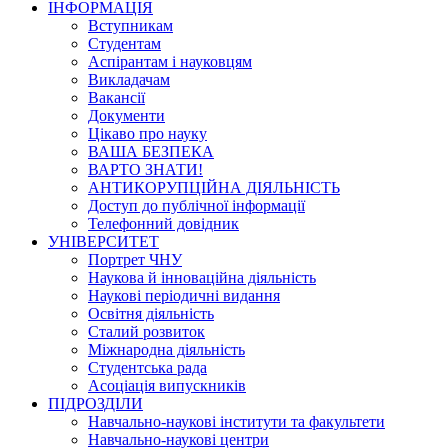
ІНФОРМАЦІЯ
Вступникам
Студентам
Аспірантам і науковцям
Викладачам
Вакансії
Документи
Цікаво про науку
ВАША БЕЗПЕКА
ВАРТО ЗНАТИ!
АНТИКОРУПЦІЙНА ДІЯЛЬНІСТЬ
Доступ до публічної інформації
Телефонний довідник
УНІВЕРСИТЕТ
Портрет ЧНУ
Наукова й інноваційна діяльність
Наукові періодичні видання
Освітня діяльність
Сталий розвиток
Міжнародна діяльність
Студентська рада
Асоціація випускників
ПІДРОЗДІЛИ
Навчально-наукові інститути та факультети
Навчально-наукові центри