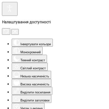
Налаштування доступності
Інвертувати кольори
Монохромний
Темний контраст
Світлий контраст
Низька насиченість
Висока насиченість
Виділити посилання
Виділити заголовки
Читач з екрана