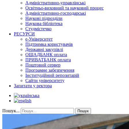
Адміністративно-управлінські
Освітньо-виховний та науковий процес
Адміністративно-господарські
Наукові підрозділи
Наукова бібліотека
Студмістечко
РЕСУРСИ
е-Університет
Підтримка користувачів
Державні закупівлі
ОЩАДБАНК оплата
ПРИВАТБАНК оплата
Поштовий сервер
Програмне забезпечення
Інституційний репозитарій
Сайти університету
Запитати у ректора
Пошук...
Пошук