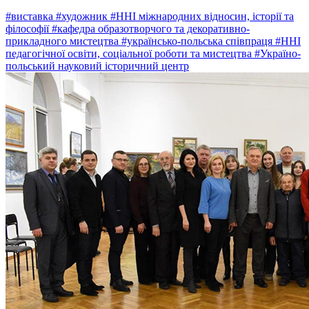
#виставка
#художник
#ННІ міжнародних відносин, історії та
філософії
#кафедра образотворчого та декоративно-
прикладного мистецтва
#українсько-польська співпраця
#ННІ
педагогічної освіти, соціальної роботи та мистецтва
#Україно-
польський науковий історичний центр