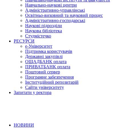
Навчально-наукові центри
Адміністративно-управлінські
Освітньо-виховний та науковий процес
Адміністративно-господарські
Наукові підрозділи
Наукова бібліотека
Студмістечко
РЕСУРСИ
е-Університет
Підтримка користувачів
Державні закупівлі
ОЩАДБАНК оплата
ПРИВАТБАНК оплата
Поштовий сервер
Програмне забезпечення
Інституційний репозитарій
Сайти університету
Запитати у ректора
НОВИНИ