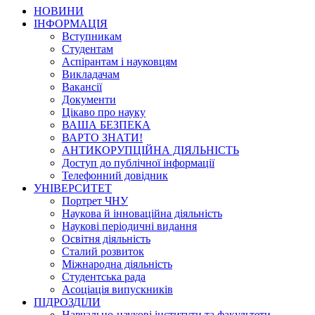
НОВИНИ
ІНФОРМАЦІЯ
Вступникам
Студентам
Аспірантам і науковцям
Викладачам
Вакансії
Документи
Цікаво про науку
ВАША БЕЗПЕКА
ВАРТО ЗНАТИ!
АНТИКОРУПЦІЙНА ДІЯЛЬНІСТЬ
Доступ до публічної інформації
Телефонний довідник
УНІВЕРСИТЕТ
Портрет ЧНУ
Наукова й інноваційна діяльність
Наукові періодичні видання
Освітня діяльність
Сталий розвиток
Міжнародна діяльність
Студентська рада
Асоціація випускників
ПІДРОЗДІЛИ
Навчально-наукові інститути та факультети