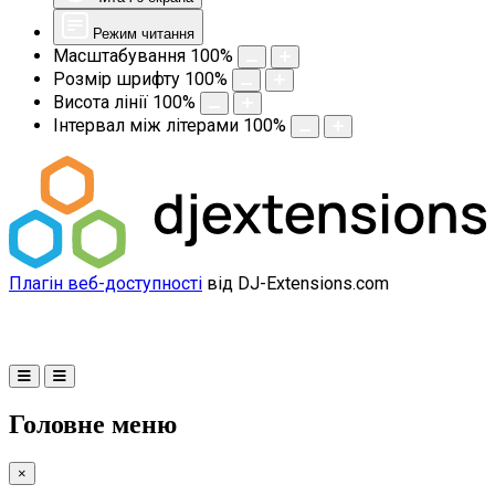
Режим читання
Масштабування
100
%
Розмір шрифту
100
%
Висота лінії
100
%
Інтервал між літерами
100
%
Плагін веб-доступності
від DJ-Extensions.com
Головне меню
×