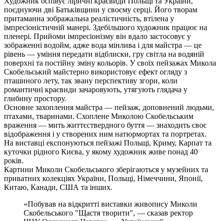
Художник оспівує ліричні краєвиди Польщі та України,
поєднуючи дві Батьківщини у своєму серці. Його творам
притаманна зображальна реалістичність, втілена у
імпресіоністичній манері. Здебільшого художник працює на
пленері. Прийоми імпресіонізму він вдало застосовує у
зображенні водойм, адже вода мінлива і для майстра — це
рівень — уміння передати відблиски, гру світла на водяній
поверхні та постійну зміну кольорів. У своїх пейзажах Микола
Скобельський майстерно використовує ефект огляду з
пташиного лету, так звану перспективу згори, коли
романтичні краєвиди зачаровують, утягують глядача у
глибину простору.
Основне захоплення майстра — пейзаж, доповнений людьми,
птахами, тваринами. Схоплене Миколою Скобельським
враження — мить життєствердного буття — знаходить своє
відображення і у створених ним натюрмортах та портретах.
На виставці експонуються пейзажі Польщі, Криму, Карпат та
куточки рідного Києва, у якому художник живе понад 40
років.
Картини Миколи Скобельського зберігаються у музейних та
приватних колекціях України, Польщі, Німеччини, Японії,
Китаю, Канади, США та інших.
«Побував на відкритті виставки живопису Миколи
Скобельського "Щастя творити", — сказав ректор