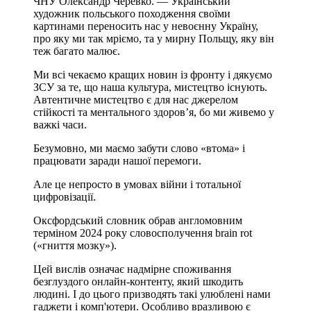
ЧНУ Олександр Черевко. — Український
художник польського походження своїми
картинами переносить нас у невоєнну Україну,
про яку ми так мріємо, та у мирну Польщу, яку він
теж багато малює.
Ми всі чекаємо кращих новин із фронту і дякуємо
ЗСУ за те, що наша культура, мистецтво існують.
Автентичне мистецтво є для нас джерелом
стійкості та ментального здоров’я, бо ми живемо у
важкі часи.
Безумовно, ми маємо забути слово «втома» і
працювати заради нашої перемоги.
Але це непросто в умовах війни і тотальної
цифровізації.
Оксфордський словник обрав англомовним
терміном 2024 року словосполучення brain rot
(«гниття мозку»).
Цей вислів означає надмірне споживання
безглуздого онлайн-контенту, який шкодить
людині. І до цього призводять такі улюблені нами
гаджети і комп'ютери. Особливо вразливою є