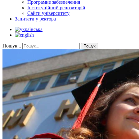
Програмне забезпечення
Інституційний репозитарій
Сайти університету
Запитати у ректора
Пошук...
Пошук