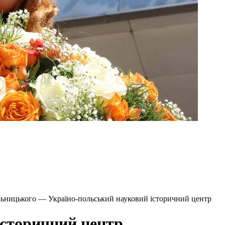
льницького — Україно-польський науковий історичний центр
історичний центр