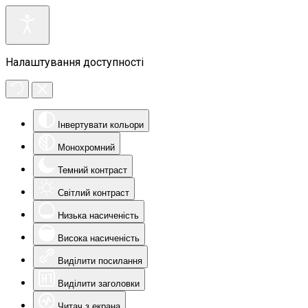
Налаштування доступності
Інвертувати кольори
Монохромний
Темний контраст
Світлий контраст
Низька насиченість
Висока насиченість
Виділити посилання
Виділити заголовки
Читач з екрана