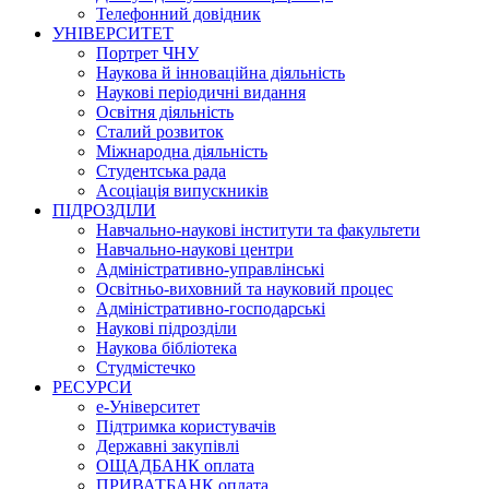
Телефонний довідник
УНІВЕРСИТЕТ
Портрет ЧНУ
Наукова й інноваційна діяльність
Наукові періодичні видання
Освітня діяльність
Сталий розвиток
Міжнародна діяльність
Студентська рада
Асоціація випускників
ПІДРОЗДІЛИ
Навчально-наукові інститути та факультети
Навчально-наукові центри
Адміністративно-управлінські
Освітньо-виховний та науковий процес
Адміністративно-господарські
Наукові підрозділи
Наукова бібліотека
Студмістечко
РЕСУРСИ
е-Університет
Підтримка користувачів
Державні закупівлі
ОЩАДБАНК оплата
ПРИВАТБАНК оплата