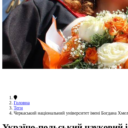
Головна
Теги
Черкаський національний університет імені Богдана Хме
Україно-польський науковий 