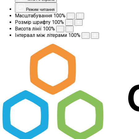
Режим читання
Масштабування
100
%
Розмір шрифту
100
%
Висота лінії
100
%
Інтервал між літерами
100
%