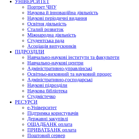
УНІВЕРСИТЕТ
Портрет ЧНУ
Наукова й інноваційна діяльність
Наукові періодичні видання
Освітня діяльність
Сталий розвиток
Міжнародна діяльність
Студентська рада
Асоціація випускників
ПІДРОЗДІЛИ
Навчально-наукові інститути та факультети
Навчально-наукові центри
Адміністративно-управлінські
Освітньо-виховний та науковий процес
Адміністративно-господарські
Наукові підрозділи
Наукова бібліотека
Студмістечко
РЕСУРСИ
е-Університет
Підтримка користувачів
Державні закупівлі
ОЩАДБАНК оплата
ПРИВАТБАНК оплата
Поштовий сервер