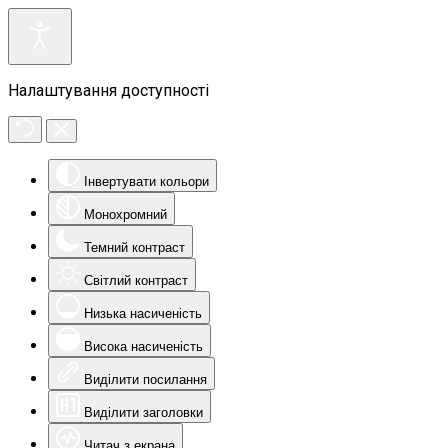
Налаштування доступності
Інвертувати кольори
Монохромний
Темний контраст
Світлий контраст
Низька насиченість
Висока насиченість
Виділити посилання
Виділити заголовки
Читач з екрана