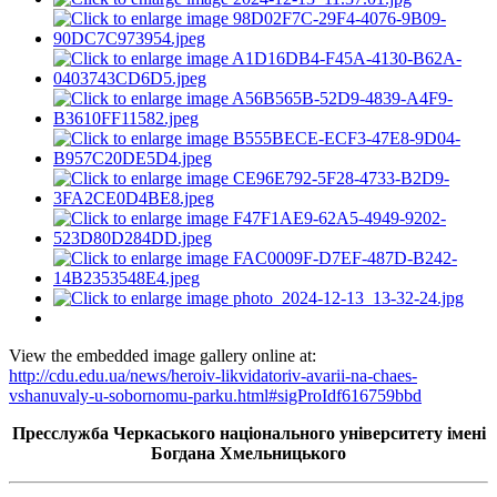
View the embedded image gallery online at:
http://cdu.edu.ua/news/heroiv-likvidatoriv-avarii-na-chaes-
vshanuvaly-u-sobornomu-parku.html#sigProIdf616759bbd
Пресслужба Черкаського національного університету імені
Богдана Хмельницького