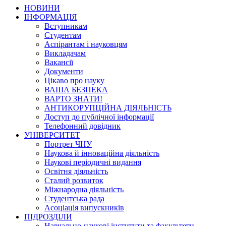
НОВИНИ
ІНФОРМАЦІЯ
Вступникам
Студентам
Аспірантам і науковцям
Викладачам
Вакансії
Документи
Цікаво про науку
ВАША БЕЗПЕКА
ВАРТО ЗНАТИ!
АНТИКОРУПЦІЙНА ДІЯЛЬНІСТЬ
Доступ до публічної інформації
Телефонний довідник
УНІВЕРСИТЕТ
Портрет ЧНУ
Наукова й інноваційна діяльність
Наукові періодичні видання
Освітня діяльність
Сталий розвиток
Міжнародна діяльність
Студентська рада
Асоціація випускників
ПІДРОЗДІЛИ
Навчально-наукові інститути та факультети