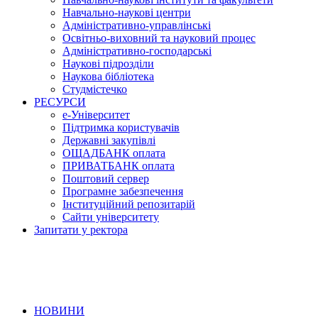
Навчально-наукові центри
Адміністративно-управлінські
Освітньо-виховний та науковий процес
Адміністративно-господарські
Наукові підрозділи
Наукова бібліотека
Студмістечко
РЕСУРСИ
е-Університет
Підтримка користувачів
Державні закупівлі
ОЩАДБАНК оплата
ПРИВАТБАНК оплата
Поштовий сервер
Програмне забезпечення
Інституційний репозитарій
Сайти університету
Запитати у ректора
НОВИНИ