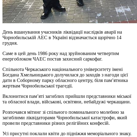
День вшанування учасників ліквідації наслідків аварії на
Чорнобильській АЕС в Україні відзначається щорічно 14
грудня.
Саме в цей день 1986 року над зруйнованим четвертим
енергоблоком ЧАЕС постав захисний саркофаг.
Спільнота Черкаського національного університету імені
Богдана Хмельницького долучилася до заходів з нагоди цієї
дати в Соборному парку обласного центру, біля пам’ятника
жертвам Чорнобильської трагедії.
Вклонитися пам’яті загиблих прийшли представники міської
та обласної влади, військові, освітяни, небайдужі черкащани.
Розпочався мітинг зі спільного поминального молебню за
загиблими ліквідаторами Чорнобильської катастрофи, який
провели представники різних релігійних конфесій.
Усі присутні поклали квіти до підніжжя меморіального знаку.