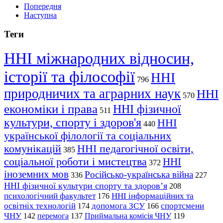
Попередня
Наступна
Теги
ННІ міжнародних відносин,
історії та філософії
ННІ
796
природничих та аграрних наук
ННІ
570
економіки і права
ННІ фізичної
511
культури, спорту і здоров'я
ННІ
440
української філології та соціальних
комунікацій
ННІ педагогічної освіти,
385
соціальної роботи і мистецтва
ННІ
372
іноземних мов
Російсько-українська війна
336
227
ННІ фізичної культури спорту та здоров’я
208
психологічний факультет
ННІ інформаційних та
176
освітніх технологій
допомога ЗСУ
спортсмени
174
166
ЧНУ
перемога
142
137
Приймальна комісія ЧНУ
119