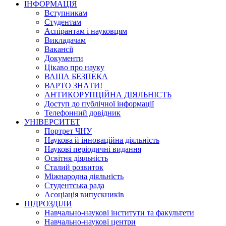
ІНФОРМАЦІЯ
Вступникам
Студентам
Аспірантам і науковцям
Викладачам
Вакансії
Документи
Цікаво про науку
ВАША БЕЗПЕКА
ВАРТО ЗНАТИ!
АНТИКОРУПЦІЙНА ДІЯЛЬНІСТЬ
Доступ до публічної інформації
Телефонний довідник
УНІВЕРСИТЕТ
Портрет ЧНУ
Наукова й інноваційна діяльність
Наукові періодичні видання
Освітня діяльність
Сталий розвиток
Міжнародна діяльність
Студентська рада
Асоціація випускників
ПІДРОЗДІЛИ
Навчально-наукові інститути та факультети
Навчально-наукові центри