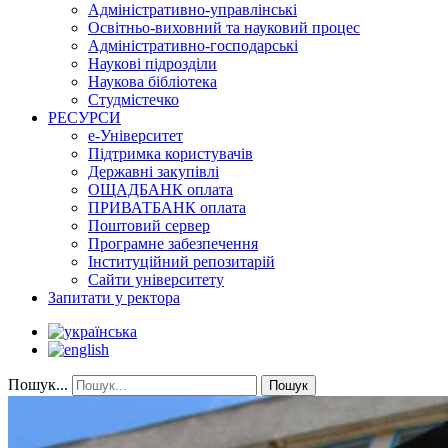
Адміністративно-управлінські
Освітньо-виховний та науковий процес
Адміністративно-господарські
Наукові підрозділи
Наукова бібліотека
Студмістечко
РЕСУРСИ
е-Університет
Підтримка користувачів
Державні закупівлі
ОЩАДБАНК оплата
ПРИВАТБАНК оплата
Поштовий сервер
Програмне забезпечення
Інституційний репозитарій
Сайти університету
Запитати у ректора
Пошук...
Пошук