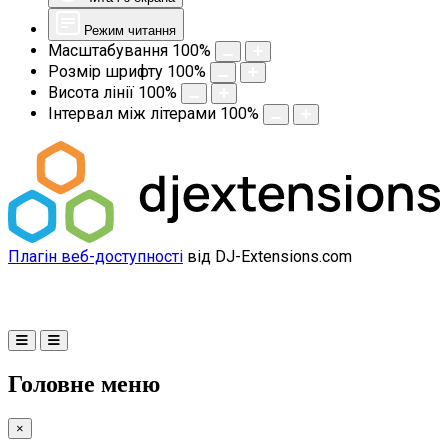
Режим читання
Масштабування
100
%
Розмір шрифту
100
%
Висота лінії
100
%
Інтервал між літерами
100
%
Плагін веб-доступності
від DJ-Extensions.com
Головне меню
×