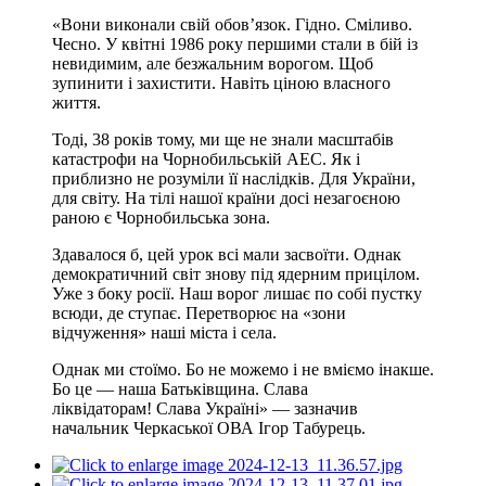
«Вони виконали свій обов’язок. Гідно. Сміливо.
Чесно. У квітні 1986 року першими стали в бій із
невидимим, але безжальним ворогом. Щоб
зупинити і захистити. Навіть ціною власного
життя.
Тоді, 38 років тому, ми ще не знали масштабів
катастрофи на Чорнобильській АЕС. Як і
приблизно не розуміли її наслідків. Для України,
для світу. На тілі нашої країни досі незагоєною
раною є Чорнобильська зона.
Здавалося б, цей урок всі мали засвоїти. Однак
демократичний світ знову під ядерним прицілом.
Уже з боку росії. Наш ворог лишає по собі пустку
всюди, де ступає. Перетворює на «зони
відчуження» наші міста і села.
Однак ми стоїмо. Бо не можемо і не вміємо інакше.
Бо це — наша Батьківщина. Слава
ліквідаторам! Слава Україні» — зазначив
начальник Черкаської ОВА Ігор Табурець.