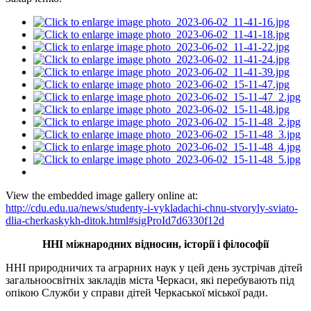
View the embedded image gallery online at:
http://cdu.edu.ua/news/studenty-i-vykladachi-chnu-stvoryly-sviato-
dlia-cherkaskykh-ditok.html#sigProId7d6330f12d
ННІ міжнародних відносин, історії і філософії
ННІ природничих та аграрних наук у цей день зустрічав дітей
загальноосвітніх закладів міста Черкаси, які перебувають під
опікою Служби у справи дітей Черкаської міської ради.