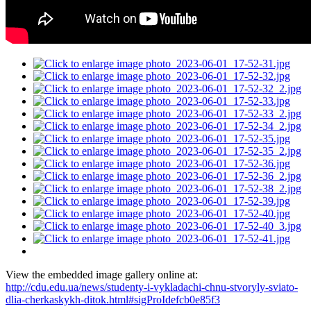
View the embedded image gallery online at:
http://cdu.edu.ua/news/studenty-i-vykladachi-chnu-stvoryly-sviato-
dlia-cherkaskykh-ditok.html#sigProIdefcb0e85f3