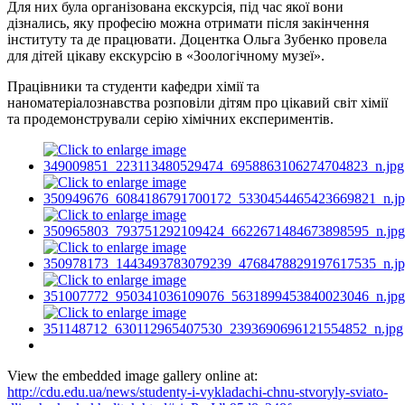
Для них була організована екскурсія, під час якої вони
дізнались, яку професію можна отримати після закінчення
інституту та де працювати. Доцентка Ольга Зубенко провела
для дітей цікаву екскурсію в «Зоологічному музеї».
Працівники та студенти кафедри хімії та
наноматеріалознавства розповіли дітям про цікавий світ хімії
та продемонстрували серію хімічних експериментів.
View the embedded image gallery online at:
http://cdu.edu.ua/news/studenty-i-vykladachi-chnu-stvoryly-sviato-