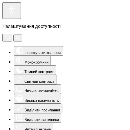
Налаштування доступності
Інвертувати кольори
Монохромний
Темний контраст
Світлий контраст
Низька насиченість
Висока насиченість
Виділити посилання
Виділити заголовки
Читач з екрана