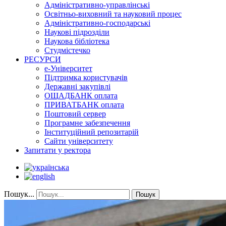
Адміністративно-управлінські
Освітньо-виховний та науковий процес
Адміністративно-господарські
Наукові підрозділи
Наукова бібліотека
Студмістечко
РЕСУРСИ
е-Університет
Підтримка користувачів
Державні закупівлі
ОЩАДБАНК оплата
ПРИВАТБАНК оплата
Поштовий сервер
Програмне забезпечення
Інституційний репозитарій
Сайти університету
Запитати у ректора
Пошук...
Пошук