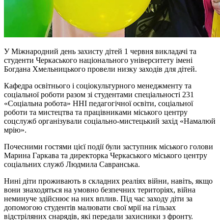
У Міжнародний день захисту дітей 1 червня викладачі та
студенти Черкаського національного університету імені
Богдана Хмельницького провели низку заходів для дітей.
Кафедра освітнього і соціокультурного менеджменту та
соціальної роботи разом зі студентами спеціальності 231
«Соціальна робота» ННІ педагогічної освіти, соціальної
роботи та мистецтва та працівниками міського центру
соцслужб організували соціально-мистецький захід «Намалюй
мрію».
Почесними гостями цієї події були заступник міського голови
Марина Гаркава та директорка Черкаського міського центру
соціальних служб Людмила Савранська.
Нині діти проживають в складних реаліях війни, навіть, якщо
вони знаходяться на умовно безпечних територіях, війна
неминуче здійснює на них вплив. Під час заходу діти за
допомогою студентів малювати свої мрії на гільзах
відстріляних снарядів, які передали захисники з фронту.