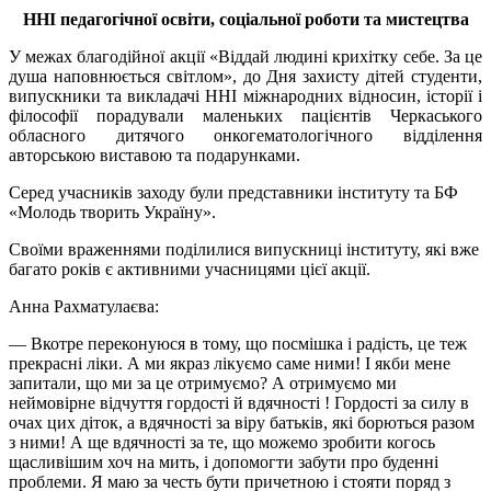
ННІ педагогічної освіти, соціальної роботи та мистецтва
У межах благодійної акції «Віддай людині крихітку себе. За це
душа наповнюється світлом», до Дня захисту дітей студенти,
випускники та викладачі ННІ міжнародних відносин, історії і
філософії порадували маленьких пацієнтів Черкаського
обласного дитячого онкогематологічного відділення
авторською виставою та подарунками.
Серед учасників заходу були представники інституту та БФ
«Молодь творить Україну».
Своїми враженнями поділилися випускниці інституту, які вже
багато років є активними учасницями цієї акції.
Анна
Рахматулаєва
:
— Вкотре переконуюся в тому, що посмішка і радість, це теж
прекрасні ліки. А ми якраз лікуємо саме ними! І якби мене
запитали, що ми за це отримуємо? А отримуємо ми
неймовірне відчуття гордості й вдячності ! Гордості за силу в
очах цих діток, а вдячності за віру батьків, які борються разом
з ними! А ще вдячності за те, що можемо зробити когось
щасливішим хоч на мить, і допомогти забути про буденні
проблеми. Я маю за честь бути причетною і стояти поряд з