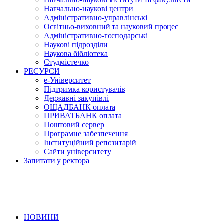
Навчально-наукові центри
Адміністративно-управлінські
Освітньо-виховний та науковий процес
Адміністративно-господарські
Наукові підрозділи
Наукова бібліотека
Студмістечко
РЕСУРСИ
е-Університет
Підтримка користувачів
Державні закупівлі
ОЩАДБАНК оплата
ПРИВАТБАНК оплата
Поштовий сервер
Програмне забезпечення
Інституційний репозитарій
Сайти університету
Запитати у ректора
НОВИНИ