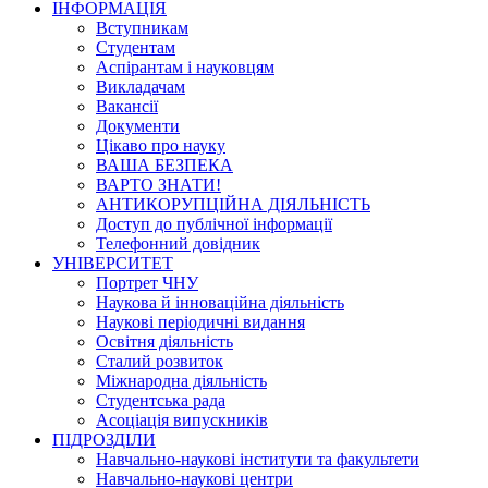
ІНФОРМАЦІЯ
Вступникам
Студентам
Аспірантам і науковцям
Викладачам
Вакансії
Документи
Цікаво про науку
ВАША БЕЗПЕКА
ВАРТО ЗНАТИ!
АНТИКОРУПЦІЙНА ДІЯЛЬНІСТЬ
Доступ до публічної інформації
Телефонний довідник
УНІВЕРСИТЕТ
Портрет ЧНУ
Наукова й інноваційна діяльність
Наукові періодичні видання
Освітня діяльність
Сталий розвиток
Міжнародна діяльність
Студентська рада
Асоціація випускників
ПІДРОЗДІЛИ
Навчально-наукові інститути та факультети
Навчально-наукові центри