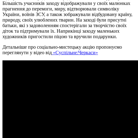
Більшість учасників заходу відображували у своїх малюнках
прагнення до перемоги, миру, відтворювали символіку
України, воїнів ЗСУ, а також зображували відбудовану країну,
природу, своїх улюблених тварин. На заході були присутні
батьки, які з задоволенням спостерігали за творчістю своїх
діток та підтримували їх. Наприкінці заходу маленьких
художників пригостили піцою та вручили подарунки.
Детальніше про соціально-мистецьку акцію пропонуємо
переглянути у відео від
«Суспільне:Черкаси»