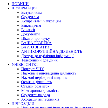
НОВИНИ
ІНФОРМАЦІЯ
Вступникам
Студентам
Аспірантам і науковцям
Викладачам
Вакансії
Документи
Цікаво про науку
ВАША БЕЗПЕКА
ВАРТО ЗНАТИ!
АНТИКОРУПЦІЙНА ДІЯЛЬНІСТЬ
Доступ до публічної інформації
Телефонний довідник
УНІВЕРСИТЕТ
Портрет ЧНУ
Наукова й інноваційна діяльність
Наукові періодичні видання
Освітня діяльність
Сталий розвиток
Міжнародна діяльність
Студентська рада
Асоціація випускників
ПІДРОЗДІЛИ
Навчально-наукові інститути та факультети