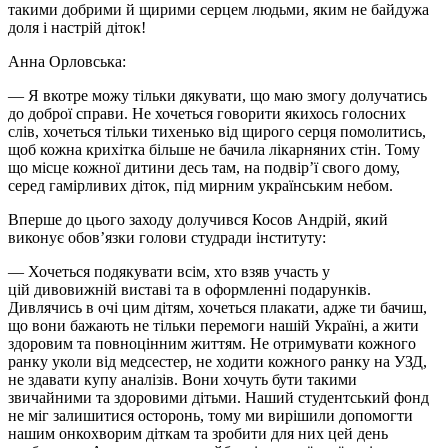
такими добрими й щирими серцем людьми, яким не байдужа
доля і настрій діток!
Анна Орловська:
— Я вкотре можу тільки дякувати, що маю змогу долучатись
до доброї справи. Не хочеться говорити якихось голосних
слів, хочеться тільки тихенько від щирого серця помолитись,
щоб кожна крихітка більше не бачила лікарняних стін. Тому
що місце кожної дитини десь там, на подвір’ї свого дому,
серед гамірливих діток, під мирним українським небом.
Вперше до цього заходу долучився Косов Андрій, який
виконує обов’язки голови студради інституту:
— Хочеться подякувати всім, хто взяв участь у
цій дивовижній виставі та в оформленні подарунків.
Дивлячись в очі цим дітям, хочеться плакати, адже ти бачиш,
що вони бажають не тільки перемоги нашій Україні, а жити
здоровим та повноцінним життям. Не отримувати кожного
ранку уколи від медсестер, не ходити кожного ранку на УЗД,
не здавати купу аналізів. Вони хочуть бути такими
звичайними та здоровими дітьми. Наший студентський фонд
не міг залишитися осторонь, тому ми вирішили допомогти
нашим онкохворим діткам та зробити для них цей день