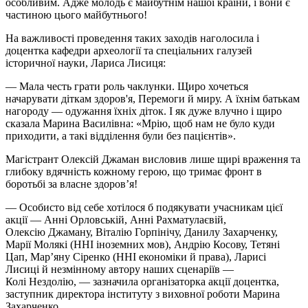
особливим. Адже молодь є майбутнім нашої країни, і вони є
частиною цього майбутнього!
На важливості проведення таких заходів наголосила і
доцентка кафедри археології та спеціальних галузей
історичної науки, Лариса Лисиця:
— Мала честь грати роль чаклунки. Щиро хочеться
начарувати діткам здоров'я, Перемоги й миру. А їхнім батькам
нагороду — одужання їхніх діток. І як дуже влучно і щиро
сказала Марина Василівна: «Мрію, щоб нам не було куди
приходити, а такі відділення були без пацієнтів».
Магістрант Олексій Джаман висловив лише щирі враження та
глибоку вдячність кожному герою, що тримає фронт в
боротьбі за власне здоров’я!
— Особисто від себе хотілося б подякувати учасникам цієї
акції — Анні Орловській, Анні
Рахматулаєвій
,
Олексію
Джаману
, Віталію
Горпінічу
, Данилу Захарченку,
Марії
Молякі
(ННІ іноземних мов), Андрію Косову, Тетяні
Цап, Мар’яну Сіренко (ННІ економіки й права), Ларисі
Лисиці й незмінному автору наших сценаріїв —
Колі
Нездолію
, — зазначила організаторка акції доцентка,
заступник директора інституту з виховної роботи Марина
Захарченко.