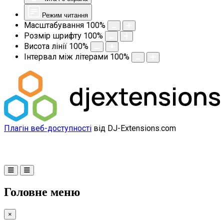
Режим читання
Масштабування
100
%
Розмір шрифту
100
%
Висота лінії
100
%
Інтервал між літерами
100
%
Плагін веб-доступності
від DJ-Extensions.com
Головне меню
×