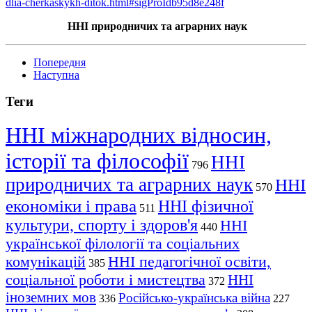
dlia-cherkaskykh-ditok.html#sigProIdb95d8e248f
ННІ природничих та аграрних наук
Попередня
Наступна
Теги
ННІ міжнародних відносин,
історії та філософії
ННІ
796
природничих та аграрних наук
ННІ
570
економіки і права
ННІ фізичної
511
культури, спорту і здоров'я
ННІ
440
української філології та соціальних
комунікацій
ННІ педагогічної освіти,
385
соціальної роботи і мистецтва
ННІ
372
іноземних мов
Російсько-українська війна
336
227