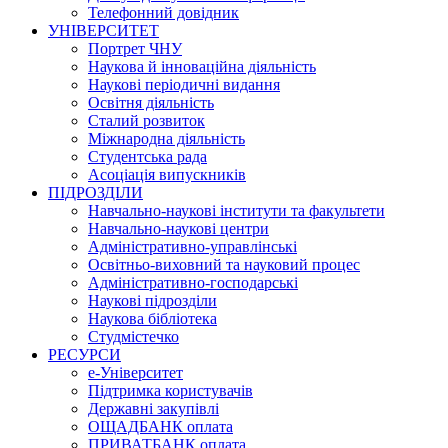
Телефонний довідник
УНІВЕРСИТЕТ
Портрет ЧНУ
Наукова й інноваційна діяльність
Наукові періодичні видання
Освітня діяльність
Сталий розвиток
Міжнародна діяльність
Студентська рада
Асоціація випускників
ПІДРОЗДІЛИ
Навчально-наукові інститути та факультети
Навчально-наукові центри
Адміністративно-управлінські
Освітньо-виховний та науковий процес
Адміністративно-господарські
Наукові підрозділи
Наукова бібліотека
Студмістечко
РЕСУРСИ
е-Університет
Підтримка користувачів
Державні закупівлі
ОЩАДБАНК оплата
ПРИВАТБАНК оплата