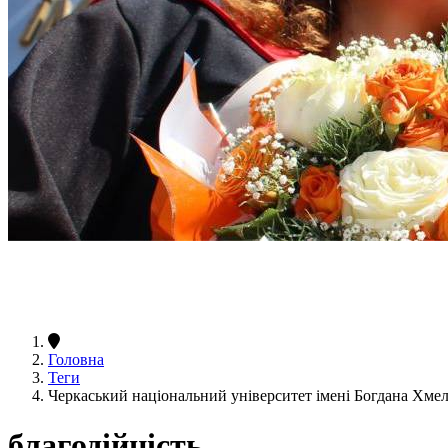
Головна
Теги
Черкаський національний університет імені Богдана Хме
благодійність