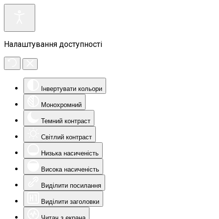
Налаштування доступності
Інвертувати кольори
Монохромний
Темний контраст
Світлий контраст
Низька насиченість
Висока насиченість
Виділити посилання
Виділити заголовки
Читач з екрана