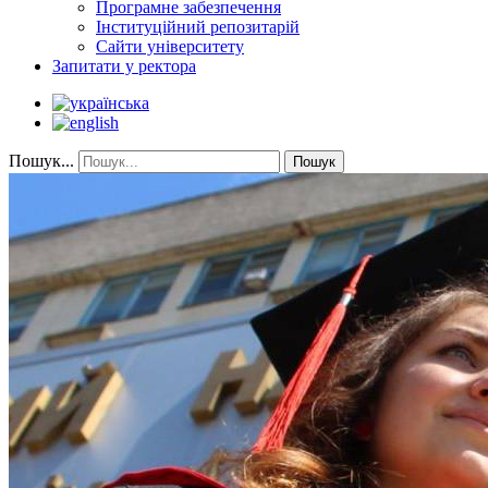
Програмне забезпечення
Інституційний репозитарій
Сайти університету
Запитати у ректора
Пошук...
Пошук