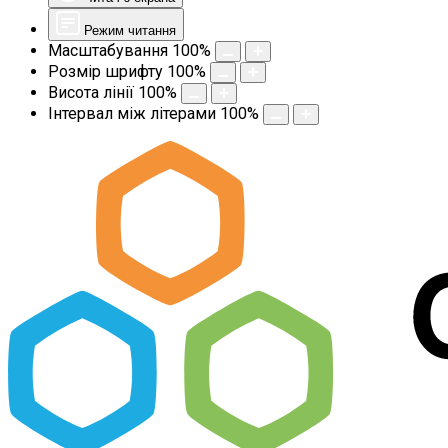
Режим читання
Масштабування
100
%
Розмір шрифту
100
%
Висота лінії
100
%
Інтервал між літерами
100
%