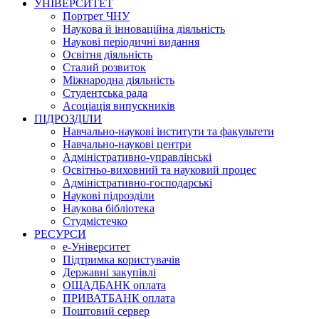
УНІВЕРСИТЕТ
Портрет ЧНУ
Наукова й інноваційна діяльність
Наукові періодичні видання
Освітня діяльність
Сталий розвиток
Міжнародна діяльність
Студентська рада
Асоціація випускників
ПІДРОЗДІЛИ
Навчально-наукові інститути та факультети
Навчально-наукові центри
Адміністративно-управлінські
Освітньо-виховний та науковий процес
Адміністративно-господарські
Наукові підрозділи
Наукова бібліотека
Студмістечко
РЕСУРСИ
е-Університет
Підтримка користувачів
Державні закупівлі
ОЩАДБАНК оплата
ПРИВАТБАНК оплата
Поштовий сервер