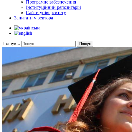
Програмне забезпечення
Інституційний репозитарій
Сайти університету
Запитати у ректора
Пошук...
Пошук