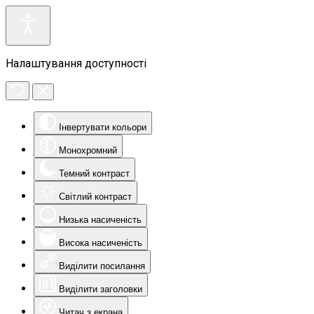
Налаштування доступності
Інвертувати кольори
Монохромний
Темний контраст
Світлий контраст
Низька насиченість
Висока насиченість
Виділити посилання
Виділити заголовки
Читач з екрана