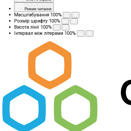
Режим читання
Масштабування
100
%
Розмір шрифту
100
%
Висота лінії
100
%
Інтервал між літерами
100
%