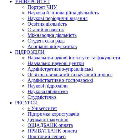
УНІВЕРСИТЕТ
Портрет ЧНУ
Наукова й інноваційна діяльність
Наукові періодичні видання
Освітня діяльність
Сталий розвиток
Міжнародна діяльність
Студентська рада
Асоціація випускників
ПІДРОЗДІЛИ
Навчально-наукові інститути та факультети
Навчально-наукові центри
Адміністративно-управлінські
Освітньо-виховний та науковий процес
Адміністративно-господарські
Наукові підрозділи
Наукова бібліотека
Студмістечко
РЕСУРСИ
е-Університет
Підтримка користувачів
Державні закупівлі
ОЩАДБАНК оплата
ПРИВАТБАНК оплата
Поштовий сервер