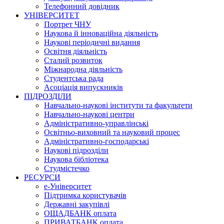
Телефонний довідник
УНІВЕРСИТЕТ
Портрет ЧНУ
Наукова й інноваційна діяльність
Наукові періодичні видання
Освітня діяльність
Сталий розвиток
Міжнародна діяльність
Студентська рада
Асоціація випускників
ПІДРОЗДІЛИ
Навчально-наукові інститути та факультети
Навчально-наукові центри
Адміністративно-управлінські
Освітньо-виховний та науковий процес
Адміністративно-господарські
Наукові підрозділи
Наукова бібліотека
Студмістечко
РЕСУРСИ
е-Університет
Підтримка користувачів
Державні закупівлі
ОЩАДБАНК оплата
ПРИВАТБАНК оплата