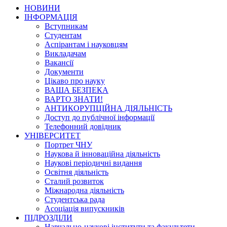
НОВИНИ
ІНФОРМАЦІЯ
Вступникам
Студентам
Аспірантам і науковцям
Викладачам
Вакансії
Документи
Цікаво про науку
ВАША БЕЗПЕКА
ВАРТО ЗНАТИ!
АНТИКОРУПЦІЙНА ДІЯЛЬНІСТЬ
Доступ до публічної інформації
Телефонний довідник
УНІВЕРСИТЕТ
Портрет ЧНУ
Наукова й інноваційна діяльність
Наукові періодичні видання
Освітня діяльність
Сталий розвиток
Міжнародна діяльність
Студентська рада
Асоціація випускників
ПІДРОЗДІЛИ
Навчально-наукові інститути та факультети