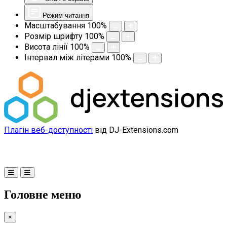
Режим читання
Масштабування
100
%
Розмір шрифту
100
%
Висота лінії
100
%
Інтервал між літерами
100
%
Плагін веб-доступності
від DJ-Extensions.com
Головне меню
×