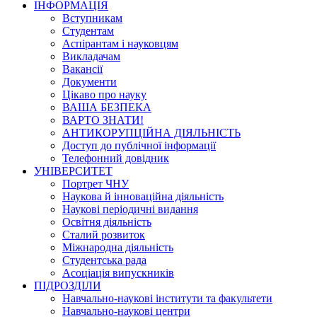
ІНФОРМАЦІЯ
Вступникам
Студентам
Аспірантам і науковцям
Викладачам
Вакансії
Документи
Цікаво про науку
ВАША БЕЗПЕКА
ВАРТО ЗНАТИ!
АНТИКОРУПЦІЙНА ДІЯЛЬНІСТЬ
Доступ до публічної інформації
Телефонний довідник
УНІВЕРСИТЕТ
Портрет ЧНУ
Наукова й інноваційна діяльність
Наукові періодичні видання
Освітня діяльність
Сталий розвиток
Міжнародна діяльність
Студентська рада
Асоціація випускників
ПІДРОЗДІЛИ
Навчально-наукові інститути та факультети
Навчально-наукові центри