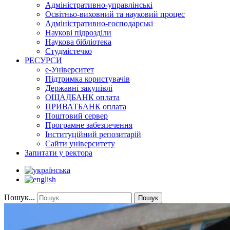
Адміністративно-управлінські
Освітньо-виховний та науковий процес
Адміністративно-господарські
Наукові підрозділи
Наукова бібліотека
Студмістечко
РЕСУРСИ
е-Університет
Підтримка користувачів
Державні закупівлі
ОЩАДБАНК оплата
ПРИВАТБАНК оплата
Поштовий сервер
Програмне забезпечення
Інституційний репозитарій
Сайти університету
Запитати у ректора
Пошук...
Пошук