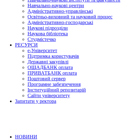
Навчально-наукові центри
Адміністративно-управлінські
Освітньо-виховний та науковий процес
Адміністративно-господарські
Наукові підрозділи
Наукова бібліотека
Студмістечко
РЕСУРСИ
е-Університет
Підтримка користувачів
Державні закупівлі
ОЩАДБАНК оплата
ПРИВАТБАНК оплата
Поштовий сервер
Програмне забезпечення
Інституційний репозитарій
Сайти університету
Запитати у ректора
НОВИНИ