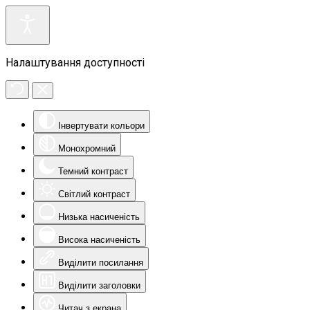
Налаштування доступності
Інвертувати кольори
Монохромний
Темний контраст
Світлий контраст
Низька насиченість
Висока насиченість
Виділити посилання
Виділити заголовки
Читач з екрана