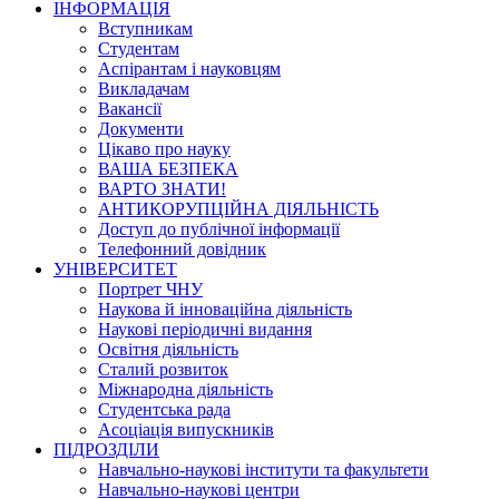
ІНФОРМАЦІЯ
Вступникам
Студентам
Аспірантам і науковцям
Викладачам
Вакансії
Документи
Цікаво про науку
ВАША БЕЗПЕКА
ВАРТО ЗНАТИ!
АНТИКОРУПЦІЙНА ДІЯЛЬНІСТЬ
Доступ до публічної інформації
Телефонний довідник
УНІВЕРСИТЕТ
Портрет ЧНУ
Наукова й інноваційна діяльність
Наукові періодичні видання
Освітня діяльність
Сталий розвиток
Міжнародна діяльність
Студентська рада
Асоціація випускників
ПІДРОЗДІЛИ
Навчально-наукові інститути та факультети
Навчально-наукові центри