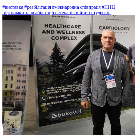
#виставка
#реабілітація
#міжнародна співпраця
#ННЦ
підтримки та реабілітації ветеранів війни і студентів