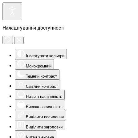
Налаштування доступності
Інвертувати кольори
Монохромний
Темний контраст
Світлий контраст
Низька насиченість
Висока насиченість
Виділити посилання
Виділити заголовки
Читач з екрана