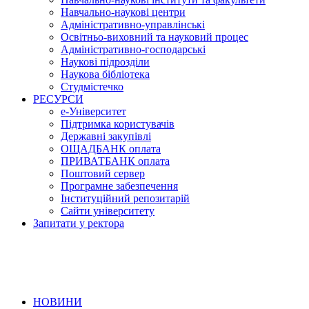
Навчально-наукові центри
Адміністративно-управлінські
Освітньо-виховний та науковий процес
Адміністративно-господарські
Наукові підрозділи
Наукова бібліотека
Студмістечко
РЕСУРСИ
е-Університет
Підтримка користувачів
Державні закупівлі
ОЩАДБАНК оплата
ПРИВАТБАНК оплата
Поштовий сервер
Програмне забезпечення
Інституційний репозитарій
Сайти університету
Запитати у ректора
НОВИНИ