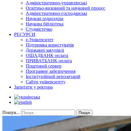
Адміністративно-управлінські
Освітньо-виховний та науковий процес
Адміністративно-господарські
Наукові підрозділи
Наукова бібліотека
Студмістечко
РЕСУРСИ
е-Університет
Підтримка користувачів
Державні закупівлі
ОЩАДБАНК оплата
ПРИВАТБАНК оплата
Поштовий сервер
Програмне забезпечення
Інституційний репозитарій
Сайти університету
Запитати у ректора
Пошук...
Пошук