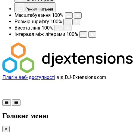
Режим читання
Масштабування
100
%
Розмір шрифту
100
%
Висота лінії
100
%
Інтервал між літерами
100
%
Плагін веб-доступності
від DJ-Extensions.com
Головне меню
×