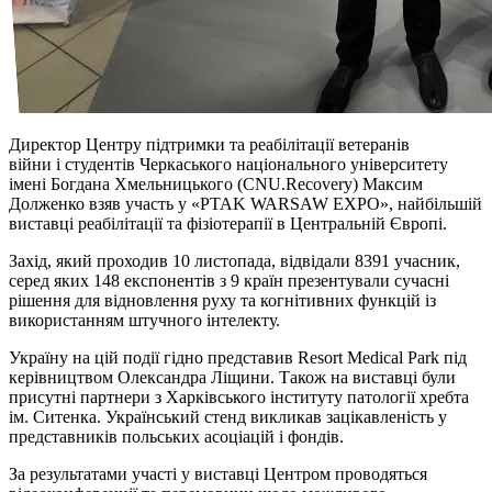
Директор Центру підтримки та реабілітації ветеранів
війни
і
студентів Черкаського національного університету
імені Богдана Хмельницького (CNU.Recovery) Максим
Долженко взяв участь у «PTAK WARSAW EXPO», найбільшій
виставці реабілітації та фізіотерапії в Центральній Європі.
Захід, який проходив 10 листопада, відвідали 8391 учасник,
серед яких 148 експонентів з 9 країн презентували сучасні
рішення для відновлення руху та когнітивних функцій із
використанням штучного інтелекту.
Україну на цій події гідно представив Resort Medical Park під
керівництвом Олександра Ліщини. Також на виставці були
присутні партнери з Харківського інституту патології хребта
ім. Ситенка. Український стенд викликав зацікавленість у
представників польських асоціацій і фондів.
За результатами участі у виставці Центром проводяться