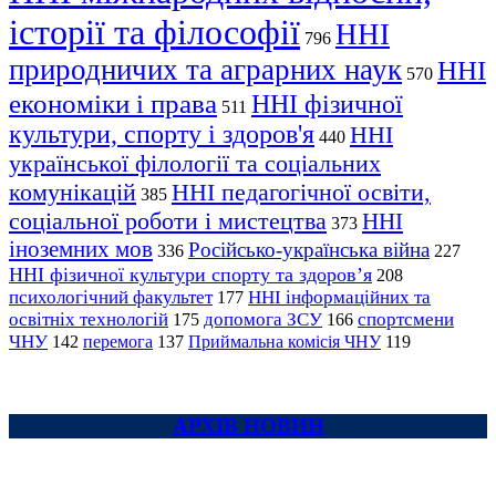
історії та філософії
ННІ
796
природничих та аграрних наук
ННІ
570
економіки і права
ННІ фізичної
511
культури, спорту і здоров'я
ННІ
440
української філології та соціальних
комунікацій
ННІ педагогічної освіти,
385
соціальної роботи і мистецтва
ННІ
373
іноземних мов
Російсько-українська війна
336
227
ННІ фізичної культури спорту та здоров’я
208
психологічний факультет
ННІ інформаційних та
177
освітніх технологій
допомога ЗСУ
спортсмени
175
166
ЧНУ
перемога
142
137
Приймальна комісія ЧНУ
119
АРХІВ НОВИН