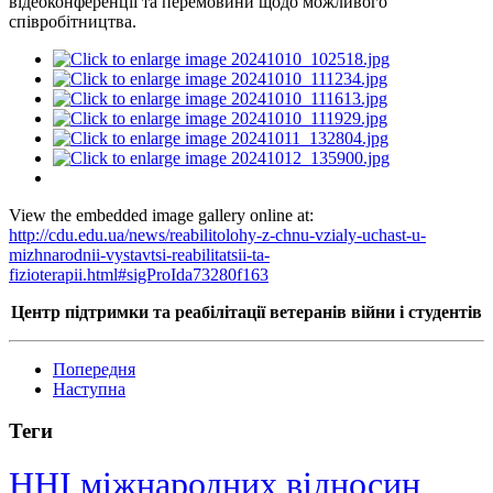
відеоконференції та перемовини щодо можливого
співробітництва.
View the embedded image gallery online at:
http://cdu.edu.ua/news/reabilitolohy-z-chnu-vzialy-uchast-u-
mizhnarodnii-vystavtsi-reabilitatsii-ta-
fizioterapii.html#sigProIda73280f163
Центр підтримки та реабілітації ветеранів війни
і
студентів
Попередня
Наступна
Теги
ННІ міжнародних відносин,