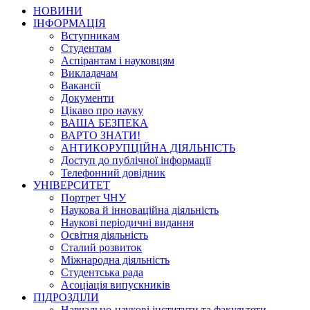
НОВИНИ
ІНФОРМАЦІЯ
Вступникам
Студентам
Аспірантам і науковцям
Викладачам
Вакансії
Документи
Цікаво про науку
ВАША БЕЗПЕКА
ВАРТО ЗНАТИ!
АНТИКОРУПЦІЙНА ДІЯЛЬНІСТЬ
Доступ до публічної інформації
Телефонний довідник
УНІВЕРСИТЕТ
Портрет ЧНУ
Наукова й інноваційна діяльність
Наукові періодичні видання
Освітня діяльність
Сталий розвиток
Міжнародна діяльність
Студентська рада
Асоціація випускників
ПІДРОЗДІЛИ
Навчально-наукові інститути та факультети