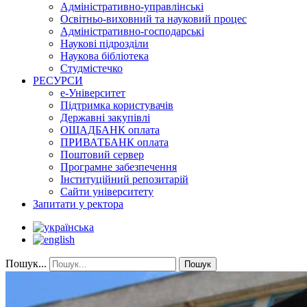
Адміністративно-управлінські
Освітньо-виховний та науковий процес
Адміністративно-господарські
Наукові підрозділи
Наукова бібліотека
Студмістечко
РЕСУРСИ
е-Університет
Підтримка користувачів
Державні закупівлі
ОЩАДБАНК оплата
ПРИВАТБАНК оплата
Поштовий сервер
Програмне забезпечення
Інституційний репозитарій
Сайти університету
Запитати у ректора
Пошук...
Пошук