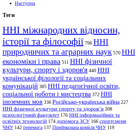
Наступна
Теги
ННІ міжнародних відносин,
історії та філософії
ННІ
796
природничих та аграрних наук
ННІ
570
економіки і права
ННІ фізичної
511
культури, спорту і здоров'я
ННІ
440
української філології та соціальних
комунікацій
ННІ педагогічної освіти,
385
соціальної роботи і мистецтва
ННІ
372
іноземних мов
Російсько-українська війна
336
227
ННІ фізичної культури спорту та здоров’я
208
психологічний факультет
ННІ інформаційних та
176
освітніх технологій
допомога ЗСУ
спортсмени
174
166
ЧНУ
перемога
142
137
Приймальна комісія ЧНУ
119