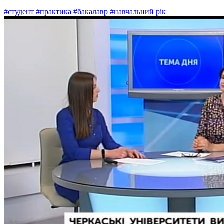
#студент
#практика
#бакалавр
#навчальний рік