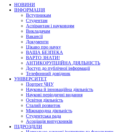
НОВИНИ
ІНФОРМАЦІЯ
Вступникам
Студентам
Аспірантам і науковцям
Викладачам
Вакансії
Документи
Цікаво про науку
ВАША БЕЗПЕКА
ВАРТО ЗНАТИ!
АНТИКОРУПЦІЙНА ДІЯЛЬНІСТЬ
Доступ до публічної інформації
Телефонний довідник
УНІВЕРСИТЕТ
Портрет ЧНУ
Наукова й інноваційна діяльність
Наукові періодичні видання
Освітня діяльність
Сталий розвиток
Міжнародна діяльність
Студентська рада
Асоціація випускників
ПІДРОЗДІЛИ
Навчально-наукові інститути та факультети