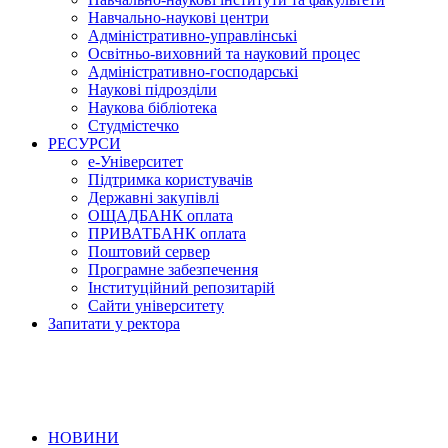
Навчально-наукові центри
Адміністративно-управлінські
Освітньо-виховний та науковий процес
Адміністративно-господарські
Наукові підрозділи
Наукова бібліотека
Студмістечко
РЕСУРСИ
е-Університет
Підтримка користувачів
Державні закупівлі
ОЩАДБАНК оплата
ПРИВАТБАНК оплата
Поштовий сервер
Програмне забезпечення
Інституційний репозитарій
Сайти університету
Запитати у ректора
НОВИНИ