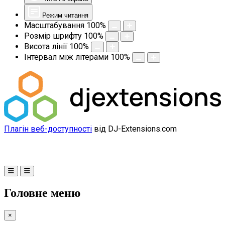
Режим читання
Масштабування
100
%
Розмір шрифту
100
%
Висота лінії
100
%
Інтервал між літерами
100
%
Плагін веб-доступності
від DJ-Extensions.com
Головне меню
×