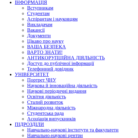
ІНФОРМАЦІЯ
Вступникам
Студентам
Аспірантам і науковцям
Викладачам
Вакансії
Документи
Цікаво про науку
ВАША БЕЗПЕКА
ВАРТО ЗНАТИ!
АНТИКОРУПЦІЙНА ДІЯЛЬНІСТЬ
Доступ до публічної інформації
Телефонний довідник
УНІВЕРСИТЕТ
Портрет ЧНУ
Наукова й інноваційна діяльність
Наукові періодичні видання
Освітня діяльність
Сталий розвиток
Міжнародна діяльність
Студентська рада
Асоціація випускників
ПІДРОЗДІЛИ
Навчально-наукові інститути та факультети
Навчально-наукові центри