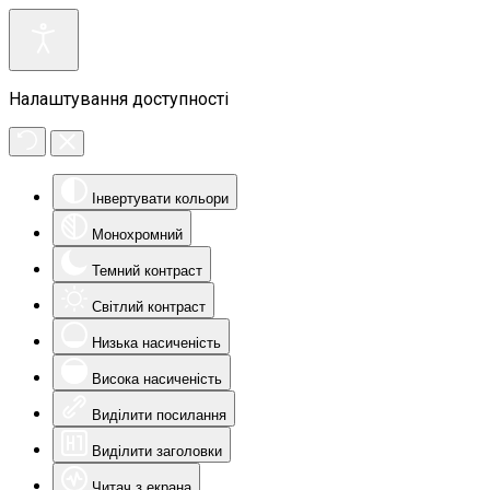
Налаштування доступності
Інвертувати кольори
Монохромний
Темний контраст
Світлий контраст
Низька насиченість
Висока насиченість
Виділити посилання
Виділити заголовки
Читач з екрана