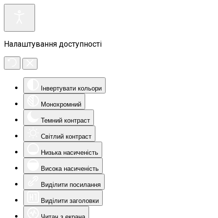
Налаштування доступності
Інвертувати кольори
Монохромний
Темний контраст
Світлий контраст
Низька насиченість
Висока насиченість
Виділити посилання
Виділити заголовки
Читач з екрана