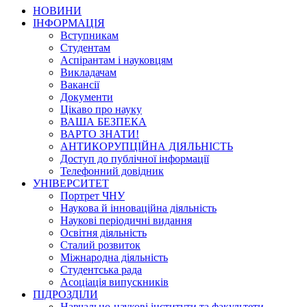
НОВИНИ
ІНФОРМАЦІЯ
Вступникам
Студентам
Аспірантам і науковцям
Викладачам
Вакансії
Документи
Цікаво про науку
ВАША БЕЗПЕКА
ВАРТО ЗНАТИ!
АНТИКОРУПЦІЙНА ДІЯЛЬНІСТЬ
Доступ до публічної інформації
Телефонний довідник
УНІВЕРСИТЕТ
Портрет ЧНУ
Наукова й інноваційна діяльність
Наукові періодичні видання
Освітня діяльність
Сталий розвиток
Міжнародна діяльність
Студентська рада
Асоціація випускників
ПІДРОЗДІЛИ
Навчально-наукові інститути та факультети