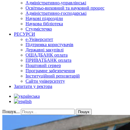
Адміністративно-управлінські
Освітньо-виховний та науковий процес
Адміністративно-господарські
Наукові підрозділи
Наукова бібліотека
Студмістечко
РЕСУРСИ
е-Університет
Підтримка користувачів
Державні закупівлі
ОЩАДБАНК оплата
ПРИВАТБАНК оплата
Поштовий сервер
Програмне забезпечення
Інституційний репозитарій
Сайти університету
Запитати у ректора
Пошук...
Пошук