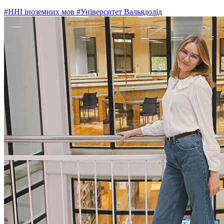
#ННІ іноземних мов
#Університет Вальядолід