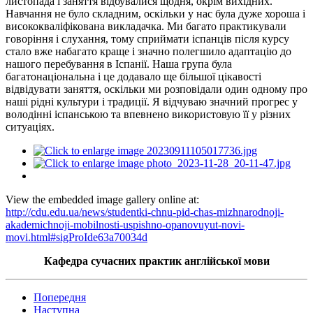
листопада і заняття відбувалися щодня, окрім вихідних.
Навчання не було складним, оскільки у нас була дуже хороша і
висококваліфікована викладачка. Ми багато практикували
говоріння і слухання, тому сприймати іспанців після курсу
стало вже набагато краще і значно полегшило адаптацію до
нашого перебування в Іспанії. Наша група була
багатонаціональна і це додавало ще більшої цікавості
відвідувати заняття, оскільки ми розповідали один одному про
наші рідні культури і традиції. Я відчуваю значний прогрес у
володінні іспанською та впевнено використовую її у різних
ситуаціях.
View the embedded image gallery online at:
http://cdu.edu.ua/news/studentki-chnu-pid-chas-mizhnarodnoji-
akademichnoji-mobilnosti-uspishno-opanovuyut-novi-
movi.html#sigProIde63a70034d
Кафедра сучасних практик англійської мови
Попередня
Наступна