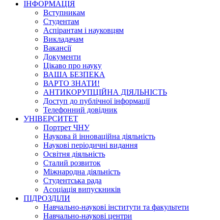
ІНФОРМАЦІЯ
Вступникам
Студентам
Аспірантам і науковцям
Викладачам
Вакансії
Документи
Цікаво про науку
ВАША БЕЗПЕКА
ВАРТО ЗНАТИ!
АНТИКОРУПЦІЙНА ДІЯЛЬНІСТЬ
Доступ до публічної інформації
Телефонний довідник
УНІВЕРСИТЕТ
Портрет ЧНУ
Наукова й інноваційна діяльність
Наукові періодичні видання
Освітня діяльність
Сталий розвиток
Міжнародна діяльність
Студентська рада
Асоціація випускників
ПІДРОЗДІЛИ
Навчально-наукові інститути та факультети
Навчально-наукові центри