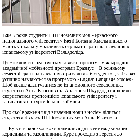
Вже 5 років студенти ННІ іноземних мов Черкаського
національного університету імені Богдана Хмельницького
мають унікальну можливість отримати грант на навчання в
іспанському університеті Вальядоліда.
Ця можливість реалізується завдяки проєкту з міжнародної
академічної мобільності програми Еразмус+. В осінньому
семестрі грант на навчання отримали аж 6 студенток, які зараз
успішно навчаються за програмою «English Language Studies».
Щоб краще адаптуватися до іспаномовного середовища,
студентки Анна Краснова та Анастасія Шкурдода вирішили
скористатися пропозицією іспанського університету і
записатися на курси іспанської мови.
Про свої враження від вивчення мови з носієм ділиться
студентка 4 курсу ННІ іноземних мов Анна Краснова :
— Курси іспанської мови виявилися для мене надзвичайно
корисними та захопливими. Курс проходив з вересня до