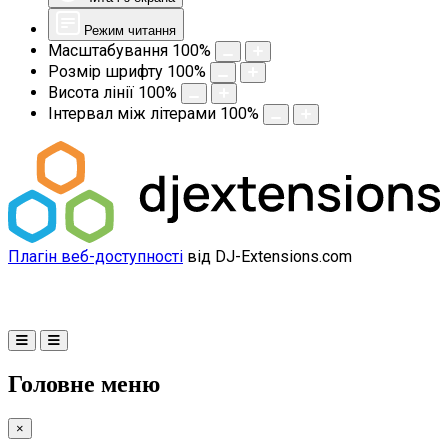
Режим читання
Масштабування
100
%
Розмір шрифту
100
%
Висота лінії
100
%
Інтервал між літерами
100
%
Плагін веб-доступності
від DJ-Extensions.com
Головне меню
×