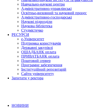
Навчально-наукові центри
Адміністративно-управлінські
Освітньо-виховний та науковий процес
Адміністративно-господарські
Наукові підрозділи
Наукова бібліотека
Студмістечко
РЕСУРСИ
е-Університет
Підтримка користувачів
Державні закупівлі
ОЩАДБАНК оплата
ПРИВАТБАНК оплата
Поштовий сервер
Програмне забезпечення
Інституційний репозитарій
Сайти університету
Запитати у ректора
НОВИНИ