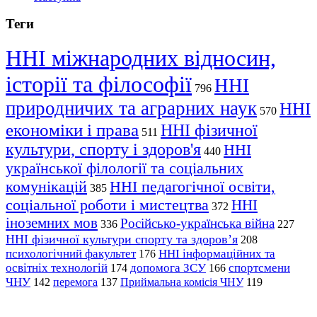
Теги
ННІ міжнародних відносин,
історії та філософії
ННІ
796
природничих та аграрних наук
ННІ
570
економіки і права
ННІ фізичної
511
культури, спорту і здоров'я
ННІ
440
української філології та соціальних
комунікацій
ННІ педагогічної освіти,
385
соціальної роботи і мистецтва
ННІ
372
іноземних мов
Російсько-українська війна
336
227
ННІ фізичної культури спорту та здоров’я
208
психологічний факультет
ННІ інформаційних та
176
освітніх технологій
допомога ЗСУ
спортсмени
174
166
ЧНУ
перемога
142
137
Приймальна комісія ЧНУ
119