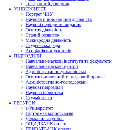
Телефонний довідник
УНІВЕРСИТЕТ
Портрет ЧНУ
Наукова й інноваційна діяльність
Наукові періодичні видання
Освітня діяльність
Сталий розвиток
Міжнародна діяльність
Студентська рада
Асоціація випускників
ПІДРОЗДІЛИ
Навчально-наукові інститути та факультети
Навчально-наукові центри
Адміністративно-управлінські
Освітньо-виховний та науковий процес
Адміністративно-господарські
Наукові підрозділи
Наукова бібліотека
Студмістечко
РЕСУРСИ
е-Університет
Підтримка користувачів
Державні закупівлі
ОЩАДБАНК оплата
ПРИВАТБАНК оплата