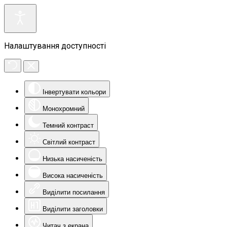
Налаштування доступності
Інвертувати кольори
Монохромний
Темний контраст
Світлий контраст
Низька насиченість
Висока насиченість
Виділити посилання
Виділити заголовки
Читач з екрана