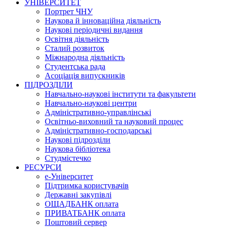
УНІВЕРСИТЕТ
Портрет ЧНУ
Наукова й інноваційна діяльність
Наукові періодичні видання
Освітня діяльність
Сталий розвиток
Міжнародна діяльність
Студентська рада
Асоціація випускників
ПІДРОЗДІЛИ
Навчально-наукові інститути та факультети
Навчально-наукові центри
Адміністративно-управлінські
Освітньо-виховний та науковий процес
Адміністративно-господарські
Наукові підрозділи
Наукова бібліотека
Студмістечко
РЕСУРСИ
е-Університет
Підтримка користувачів
Державні закупівлі
ОЩАДБАНК оплата
ПРИВАТБАНК оплата
Поштовий сервер