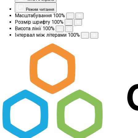
Режим читання
Масштабування
100
%
Розмір шрифту
100
%
Висота лінії
100
%
Інтервал між літерами
100
%