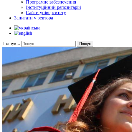
Програмне забезпечення
Інституційний репозитарій
Сайти університету
Запитати у ректора
Пошук...
Пошук