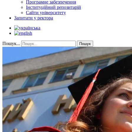
Програмне забезпечення
Інституційний репозитарій
Сайти університету
Запитати у ректора
Пошук...
Пошук