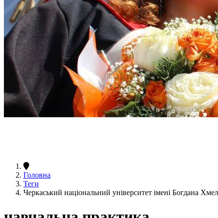
Головна
Теги
Черкаський національний університет імені Богдана Хме
навчальна практика