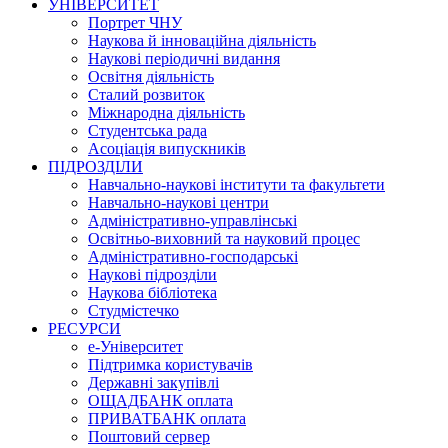
УНІВЕРСИТЕТ
Портрет ЧНУ
Наукова й інноваційна діяльність
Наукові періодичні видання
Освітня діяльність
Сталий розвиток
Міжнародна діяльність
Студентська рада
Асоціація випускників
ПІДРОЗДІЛИ
Навчально-наукові інститути та факультети
Навчально-наукові центри
Адміністративно-управлінські
Освітньо-виховний та науковий процес
Адміністративно-господарські
Наукові підрозділи
Наукова бібліотека
Студмістечко
РЕСУРСИ
е-Університет
Підтримка користувачів
Державні закупівлі
ОЩАДБАНК оплата
ПРИВАТБАНК оплата
Поштовий сервер