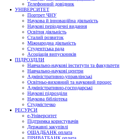
Телефонний довідник
УНІВЕРСИТЕТ
Портрет ЧНУ
Наукова й інноваційна діяльність
Наукові періодичні видання
Освітня діяльність
Сталий розвиток
Міжнародна діяльність
Студентська рада
Асоціація випускників
ПІДРОЗДІЛИ
Навчально-наукові інститути та факультети
Навчально-наукові центри
Адміністративно-управлінські
Освітньо-виховний та науковий процес
Адміністративно-господарські
Наукові підрозділи
Наукова бібліотека
Студмістечко
РЕСУРСИ
е-Університет
Підтримка користувачів
Державні закупівлі
ОЩАДБАНК оплата
ПРИВАТБАНК оплата