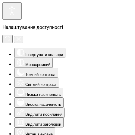
Налаштування доступності
Інвертувати кольори
Монохромний
Темний контраст
Світлий контраст
Низька насиченість
Висока насиченість
Виділити посилання
Виділити заголовки
Читач з екрана