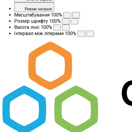
Режим читання
Масштабування
100
%
Розмір шрифту
100
%
Висота лінії
100
%
Інтервал між літерами
100
%