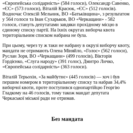
«Європейська солідарність» (584 голоси), Олександр Савенко,
«ЄС» (573 голоси), Віталій Красюк, «ЄС» (512 голосів).
Водночас Олексій Мельник, ВО «Батьківщина», з результатом
у 564 голоси та Іван Сухарьков, ВО «Черкащани» - 582
голоси, стануть депутатами завдяки прохідному місцю в
єдиному списку партії. На їхніх округах виборча квота
територіальним списком набрана не була.
При цьому, через ту ж таки не набрану в окрузі виборчу квоту,
мандати не отримають Олена Міняйло, «Голос» (562 голоси),
Руслан Зоря, ВО «Черкащани» (499 голосів), Вікторія
Гордієнко, «Слуга народу» (391 голос), Дмитро Личко,
«Європейська солідарність» (363 голоси).
Віталій Терьохін, «За майбутнє» (445 голосів) — хоч і був
першим номером в територіальному списку та набрав 34,4%
виборчої квоти, проте поступився однопартійцю Георгію
Гладкому на 46 голосів, тому також мандат депутата
Черкаської міської ради не отримав.
Без мандата