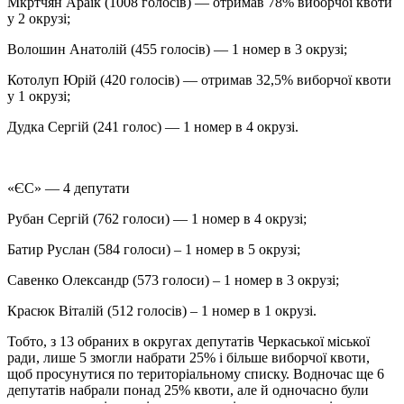
Мкртчян Араік (1008 голосів) — отримав 78% виборчої квоти
у 2 окрузі;
Волошин Анатолій (455 голосів) — 1 номер в 3 окрузі;
Котолуп Юрій (420 голосів) — отримав 32,5% виборчої квоти
у 1 окрузі;
Дудка Сергій (241 голос) — 1 номер в 4 окрузі.
«ЄС» — 4 депутати
Рубан Сергій (762 голоси) — 1 номер в 4 окрузі;
Батир Руслан (584 голоси) – 1 номер в 5 окрузі;
Савенко Олександр (573 голоси) – 1 номер в 3 окрузі;
Красюк Віталій (512 голосів) – 1 номер в 1 окрузі.
Тобто, з 13 обраних в округах депутатів Черкаської міської
ради, лише 5 змогли набрати 25% і більше виборчої квоти,
щоб просунутися по територіальному списку. Водночас ще 6
депутатів набрали понад 25% квоти, але й одночасно були