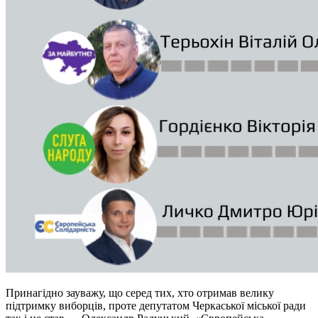
Принагідно зауважу, що серед тих, хто отримав велику
підтримку виборців, проте депутатом Черкаської міської ради