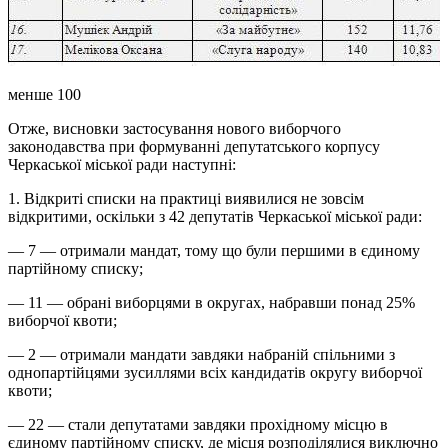
менше 100
Отже, висновки застосування нового виборчого
законодавства при формуванні депутатського корпусу
Черкаської міської ради наступні:
1. Відкриті списки на практиці виявилися не зовсім
відкритими, оскільки з 42 депутатів Черкаської міської ради:
— 7 — отримали мандат, тому що були першими в єдиному
партійному списку;
— 11 — обрані виборцями в округах, набравши понад 25%
виборчої квоти;
— 2 — отримали мандати завдяки набраній спільними з
однопартійцями зусиллями всіх кандидатів округу виборчої
квоти;
— 22 — стали депутатами завдяки прохідному місцю в
єдиному партійному списку, де місця розподілялися виключно