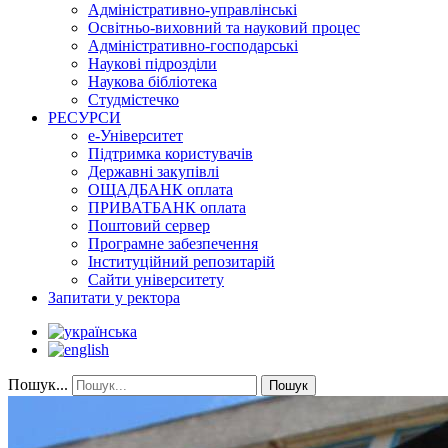
Адміністративно-управлінські
Освітньо-виховний та науковий процес
Адміністративно-господарські
Наукові підрозділи
Наукова бібліотека
Студмістечко
РЕСУРСИ
е-Університет
Підтримка користувачів
Державні закупівлі
ОЩАДБАНК оплата
ПРИВАТБАНК оплата
Поштовий сервер
Програмне забезпечення
Інституційний репозитарій
Сайти університету
Запитати у ректора
Пошук...
Пошук