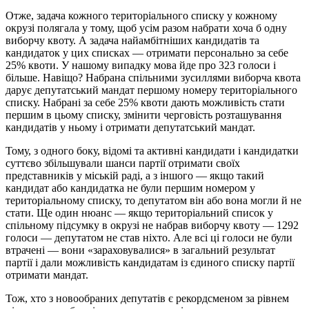
Отже, задача кожного територіального списку у кожному
окрузі полягала у тому, щоб усім разом набрати хоча б одну
виборчу квоту. А задача найамбітніших кандидатів та
кандидаток у цих списках — отримати персонально за себе
25% квоти. У нашому випадку мова йде про 323 голоси і
більше. Навіщо? Набрана спільними зусиллями виборча квота
дарує депутатський мандат першому номеру територіального
списку. Набрані за себе 25% квоти дають можливість стати
першим в цьому списку, змінити черговість розташування
кандидатів у ньому і отримати депутатський мандат.
Тому, з одного боку, відомі та активні кандидати і кандидатки
суттєво збільшували шанси партії отримати своїх
представників у міській раді, а з іншого — якщо такий
кандидат або кандидатка не були першим номером у
територіальному списку, то депутатом він або вона могли й не
стати. Ще один нюанс — якщо територіальний список у
спільному підсумку в окрузі не набрав виборчу квоту — 1292
голоси — депутатом не став ніхто. Але всі ці голоси не були
втрачені — вони «зараховувалися» в загальний результат
партії і дали можливість кандидатам із єдиного списку партії
отримати мандат.
Тож, хто з новообраних депутатів є рекордсменом за рівнем