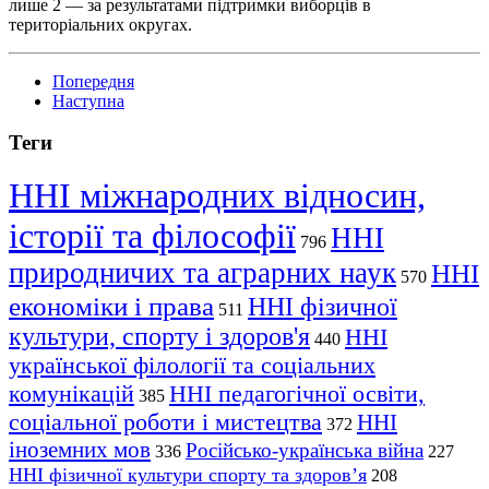
лише 2 — за результатами підтримки виборців в
територіальних округах.
Попередня
Наступна
Теги
ННІ міжнародних відносин,
історії та філософії
ННІ
796
природничих та аграрних наук
ННІ
570
економіки і права
ННІ фізичної
511
культури, спорту і здоров'я
ННІ
440
української філології та соціальних
комунікацій
ННІ педагогічної освіти,
385
соціальної роботи і мистецтва
ННІ
372
іноземних мов
Російсько-українська війна
336
227
ННІ фізичної культури спорту та здоров’я
208