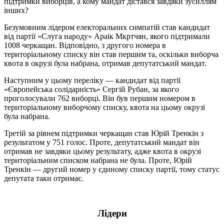
підтримки виборців, а кому мандат дістався завдяки зусиллям
інших?
Безумовним лідером електоральних симпатій став кандидат
від партії «Слуга народу» Араік Мкртчян, якого підтримали
1008 черкащан. Відповідно, з другого номера в
територіальному списку він став першим та, оскільки виборча
квота в окрузі була набрана, отримав депутатський мандат.
Наступним у цьому переліку — кандидат від партії
«Європейська солідарність» Сергій Рубан, за якого
проголосували 762 виборці. Він був першим номером в
територіальному виборчому списку, квота на цьому окрузі
була набрана.
Третій за рівнем підтримки черкащан став Юрій Тренкін з
результатом у 751 голос. Проте, депутатський мандат він
отримав не завдяки цьому результату, адже квота в окрузі
територіальним списком набрана не була. Проте, Юрій
Тренкін — другий номер у єдиному списку партії, тому статус
депутата таки отримає.
Лідери