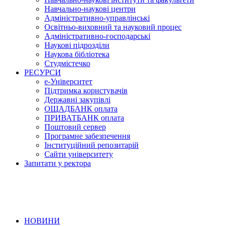
Навчально-наукові центри
Адміністративно-управлінські
Освітньо-виховний та науковий процес
Адміністративно-господарські
Наукові підрозділи
Наукова бібліотека
Студмістечко
РЕСУРСИ
е-Університет
Підтримка користувачів
Державні закупівлі
ОЩАДБАНК оплата
ПРИВАТБАНК оплата
Поштовий сервер
Програмне забезпечення
Інституційний репозитарій
Сайти університету
Запитати у ректора
НОВИНИ