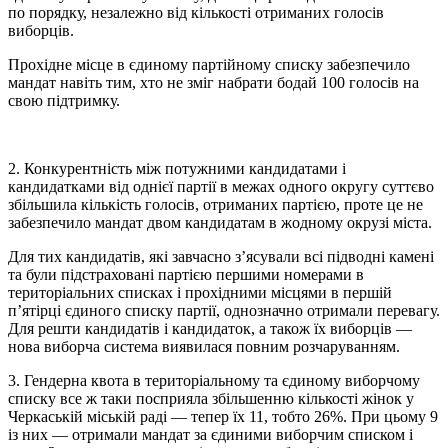
по порядку, незалежно від кількості отриманих голосів
виборців.
Прохідне місце в єдиному партійному списку забезпечило
мандат навіть тим, хто не зміг набрати бодай 100 голосів на
свою підтримку.
2. Конкурентність між потужними кандидатами і
кандидатками від однієї партії в межах одного округу суттєво
збільшила кількість голосів, отриманих партією, проте це не
забезпечило мандат двом кандидатам в жодному окрузі міста.
Для тих кандидатів, які завчасно з’ясували всі підводні камені
та були підстраховані партією першими номерами в
територіальних списках і прохідними місцями в першій
п’ятірці єдиного списку партії, однозначно отримали перевагу.
Для решти кандидатів і кандидаток, а також їх виборців —
нова виборча система виявилася повним розчаруванням.
3. Гендерна квота в територіальному та єдиному виборчому
списку все ж таки посприяла збільшенню кількості жінок у
Черкаській міській раді — тепер їх 11, тобто 26%. При цьому 9
із них — отримали мандат за єдиними виборчим списком і