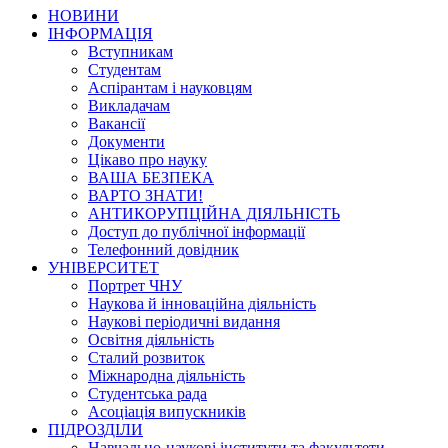
НОВИНИ
ІНФОРМАЦІЯ
Вступникам
Студентам
Аспірантам і науковцям
Викладачам
Вакансії
Документи
Цікаво про науку
ВАША БЕЗПЕКА
ВАРТО ЗНАТИ!
АНТИКОРУПЦІЙНА ДІЯЛЬНІСТЬ
Доступ до публічної інформації
Телефонний довідник
УНІВЕРСИТЕТ
Портрет ЧНУ
Наукова й інноваційна діяльність
Наукові періодичні видання
Освітня діяльність
Сталий розвиток
Міжнародна діяльність
Студентська рада
Асоціація випускників
ПІДРОЗДІЛИ
Навчально-наукові інститути та факультети