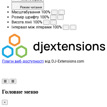
Режим читання
Масштабування
100
%
Розмір шрифту
100
%
Висота лінії
100
%
Інтервал між літерами
100
%
Плагін веб-доступності
від DJ-Extensions.com
Головне меню
×