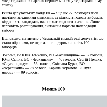
«перестраховані» партією першим місцем у територіальному
списку.
Решта депутатських мандатів — а це ще 22, розподілялися
партіями за єдиними списками, де кількість голосів виборців,
відданих за кандидата, вже не має жодного значення. Лише
черговість розташування, визначена партією напередодні
виборів.
Відповідно, матимемо у Черкаській міській раді депутатів, що
стали обраними, не отримавши підтримки навіть 100
виборців.
Зокрема, це Юлія Темченко, ВО «Батьківщина» — 37 голосів,
Юлія Саліна, ВО «Черкащани» — 40 голосів, Сергій Прядка,
«Слуга народу» — 58 голосів, Світлана Буряк, ВО
«Черкащани» — 78 голосів, Карина Абрамова, «Слуга
народу» — 89 голосів.
Менше 100