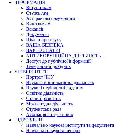
ІНФОРМАЦІЯ
Вступникам
Студентам
Аспірантам і науковцям
Викладачам
Вакансії
Документи
Цікаво про науку
ВАША БЕЗПЕКА
ВАРТО ЗНАТИ!
АНТИКОРУПЦІЙНА ДІЯЛЬНІСТЬ
Доступ до публічної інформації
Телефонний довідник
УНІВЕРСИТЕТ
Портрет ЧНУ
Наукова й інноваційна діяльність
Наукові періодичні видання
Освітня діяльність
Сталий розвиток
Міжнародна діяльність
Студентська рада
Асоціація випускників
ПІДРОЗДІЛИ
Навчально-наукові інститути та факультети
Навчально-наукові центри