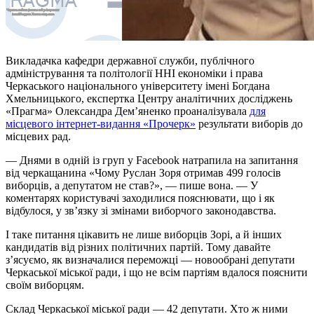
Викладачка кафедри державної служби, публічного
адміністрування та політології ННІ економіки і права
Черкаського національного університету імені Богдана
Хмельницького, експертка Центру аналітичних досліджень
«Прагма» Олександра Дем’яненко проаналізувала
для
місцевого інтернет-видання «Прочерк»
результати виборів до
місцевих рад.
— Днями в одній із груп у Facebook натрапила на запитання
від черкащанина «Чому Руслан Зоря отримав 499 голосів
виборців, а депутатом не став?», — пише вона. — У
коментарях користувачі заходилися пояснювати, що і як
відбулося, у зв’язку зі змінами виборчого законодавства.
І таке питання цікавить не лише виборців Зорі, а й інших
кандидатів від різних політичних партій. Тому давайте
з’ясуємо, як визначалися переможці — новообрані депутати
Черкаської міської ради, і що не всім партіям вдалося пояснити
своїм виборцям.
Склад Черкаської міської ради — 42 депутати. Хто ж ними