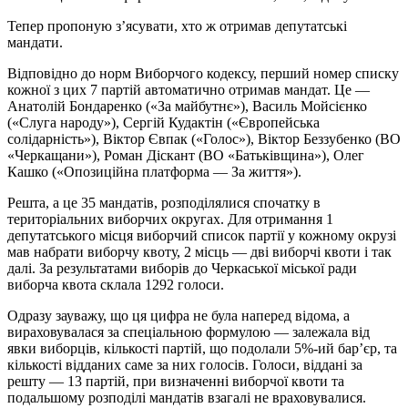
Тепер пропоную з’ясувати, хто ж отримав депутатські
мандати.
Відповідно до норм Виборчого кодексу, перший номер списку
кожної з цих 7 партій автоматично отримав мандат. Це —
Анатолій Бондаренко («За майбутнє»), Василь Мойсієнко
(«Слуга народу»), Сергій Кудактін («Європейська
солідарність»), Віктор Євпак («Голос»), Віктор Беззубенко (ВО
«Черкащани»), Роман Діскант (ВО «Батьківщина»), Олег
Кашко («Опозиційна платформа — За життя»).
Решта, а це 35 мандатів, розподілялися спочатку в
територіальних виборчих округах. Для отримання 1
депутатського місця виборчий список партії у кожному окрузі
мав набрати виборчу квоту, 2 місць — дві виборчі квоти і так
далі. За результатами виборів до Черкаської міської ради
виборча квота склала 1292 голоси.
Одразу зауважу, що ця цифра не була наперед відома, а
вираховувалася за спеціальною формулою — залежала від
явки виборців, кількості партій, що подолали 5%-ий бар’єр, та
кількості відданих саме за них голосів. Голоси, віддані за
решту — 13 партій, при визначенні виборчої квоти та
подальшому розподілі мандатів взагалі не враховувалися.