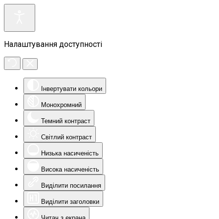
Налаштування доступності
Інвертувати кольори
Монохромний
Темний контраст
Світлий контраст
Низька насиченість
Висока насиченість
Виділити посилання
Виділити заголовки
Читач з екрана