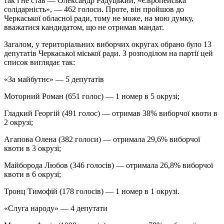
так і не став — Олександр Радуцький, «Європейська
солідарність», — 462 голоси. Проте, він пройшов до
Черкаської обласної ради, тому не може, на мою думку,
вважатися кандидатом, що не отримав мандат.
Загалом, у територіальних виборчих округах обрано було 13
депутатів Черкаської міської ради. З розподілом на партії цей
список виглядає так:
«За майбутнє» — 5 депутатів
Моторний Роман (651 голос) — 1 номер в 5 окрузі;
Гладкий Георгій (491 голос) — отримав 38% виборчої квоти в
2 окрузі;
Агапова Олена (382 голоси) — отримала 29,6% виборчої
квоти в 3 окрузі;
Майборода Любов (346 голосів) — отримала 26,8% виборчої
квоти в 6 окрузі;
Тронц Тимофій (178 голосів) — 1 номер в 1 окрузі.
«Слуга народу» — 4 депутати