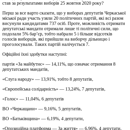
став за результатами виборів 25 жовтня 2020 року?
Перш за все варто сказати, що у виборах депутатів Черкаської
міської ради участь узяли 20 політичних партій, які всі разом
висунули кандидатами 737 осіб. Проте, можливість отримати
депутатські мандати отримали лише ті політичні сили, що
подолали 5% бар’єр, тобто набрали 5 і більше відсотків
голосів виборців, які прийшли на виборчу дільницю і
проголосували. Таких партій налічується 7.
Офіційні їхні здобутки наступні:
партія «За майбутнє» — 14,11%, що означає отримання 8
депутатських мандатів,
«Слуга народу» — 13,91%, тобто 8 депутатів,
«Європейська солідарність» — 13,24%, 7 депутатів,
«Голос» — 11,04%, 6 депутатів
ВО «Черкащани» — 9,16%, 5 депутатів,
ВО «Батьківщина» — 6,19%, 4 депутати,
«Опозиційна платформа — За життя» — 6,96%, 4 депутати.