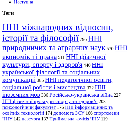
Наступна
Теги
ННІ міжнародних відносин,
історії та філософії
ННІ
796
природничих та аграрних наук
ННІ
570
економіки і права
ННІ фізичної
511
культури, спорту і здоров'я
ННІ
440
української філології та соціальних
комунікацій
ННІ педагогічної освіти,
385
соціальної роботи і мистецтва
ННІ
372
іноземних мов
Російсько-українська війна
336
227
ННІ фізичної культури спорту та здоров’я
208
психологічний факультет
ННІ інформаційних та
176
освітніх технологій
допомога ЗСУ
спортсмени
174
166
ЧНУ
перемога
142
137
Приймальна комісія ЧНУ
119