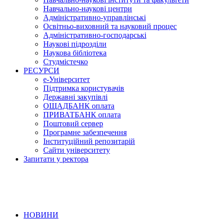
Навчально-наукові центри
Адміністративно-управлінські
Освітньо-виховний та науковий процес
Адміністративно-господарські
Наукові підрозділи
Наукова бібліотека
Студмістечко
РЕСУРСИ
е-Університет
Підтримка користувачів
Державні закупівлі
ОЩАДБАНК оплата
ПРИВАТБАНК оплата
Поштовий сервер
Програмне забезпечення
Інституційний репозитарій
Сайти університету
Запитати у ректора
НОВИНИ