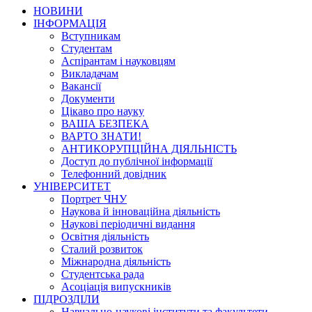
НОВИНИ
ІНФОРМАЦІЯ
Вступникам
Студентам
Аспірантам і науковцям
Викладачам
Вакансії
Документи
Цікаво про науку
ВАША БЕЗПЕКА
ВАРТО ЗНАТИ!
АНТИКОРУПЦІЙНА ДІЯЛЬНІСТЬ
Доступ до публічної інформації
Телефонний довідник
УНІВЕРСИТЕТ
Портрет ЧНУ
Наукова й інноваційна діяльність
Наукові періодичні видання
Освітня діяльність
Сталий розвиток
Міжнародна діяльність
Студентська рада
Асоціація випускників
ПІДРОЗДІЛИ
Навчально-наукові інститути та факультети