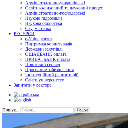
Адміністративно-управлінські
Освітньо-виховний та науковий процес
Адміністративно-господарські
Наукові підрозділи
Наукова бібліотека
Студмістечко
РЕСУРСИ
е-Університет
Підтримка користувачів
Державні закупівлі
ОЩАДБАНК оплата
ПРИВАТБАНК оплата
Поштовий сервер
Програмне забезпечення
Інституційний репозитарій
Сайти університету
Запитати у ректора
Пошук...
Пошук