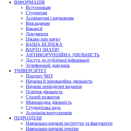
ІНФОРМАЦІЯ
Вступникам
Студентам
Аспірантам і науковцям
Викладачам
Вакансії
Документи
Цікаво про науку
ВАША БЕЗПЕКА
ВАРТО ЗНАТИ!
АНТИКОРУПЦІЙНА ДІЯЛЬНІСТЬ
Доступ до публічної інформації
Телефонний довідник
УНІВЕРСИТЕТ
Портрет ЧНУ
Наукова й інноваційна діяльність
Наукові періодичні видання
Освітня діяльність
Сталий розвиток
Міжнародна діяльність
Студентська рада
Асоціація випускників
ПІДРОЗДІЛИ
Навчально-наукові інститути та факультети
Навчально-наукові центри