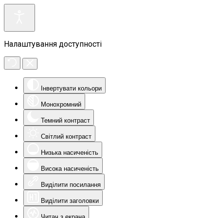
Налаштування доступності
Інвертувати кольори
Монохромний
Темний контраст
Світлий контраст
Низька насиченість
Висока насиченість
Виділити посилання
Виділити заголовки
Читач з екрана