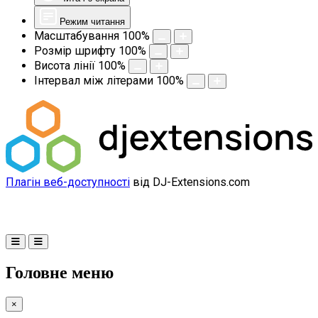
Режим читання
Масштабування
100
%
Розмір шрифту
100
%
Висота лінії
100
%
Інтервал між літерами
100
%
Плагін веб-доступності
від DJ-Extensions.com
Головне меню
×