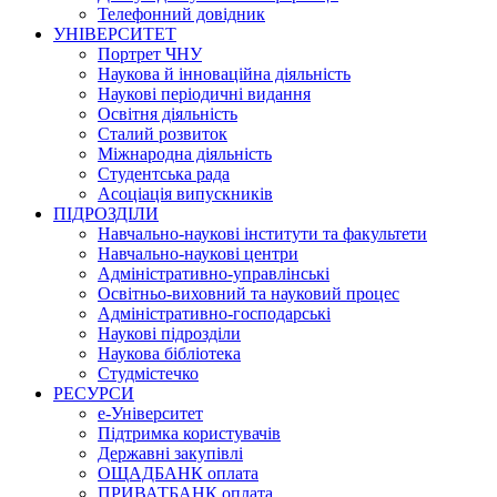
Телефонний довідник
УНІВЕРСИТЕТ
Портрет ЧНУ
Наукова й інноваційна діяльність
Наукові періодичні видання
Освітня діяльність
Сталий розвиток
Міжнародна діяльність
Студентська рада
Асоціація випускників
ПІДРОЗДІЛИ
Навчально-наукові інститути та факультети
Навчально-наукові центри
Адміністративно-управлінські
Освітньо-виховний та науковий процес
Адміністративно-господарські
Наукові підрозділи
Наукова бібліотека
Студмістечко
РЕСУРСИ
е-Університет
Підтримка користувачів
Державні закупівлі
ОЩАДБАНК оплата
ПРИВАТБАНК оплата