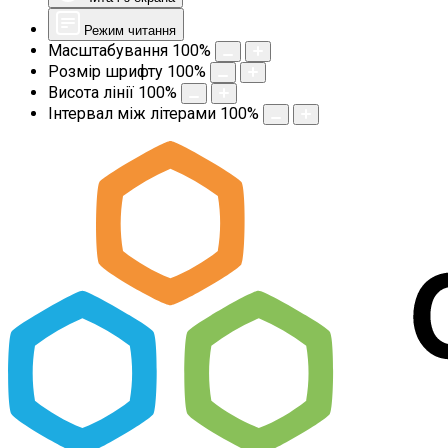
Режим читання
Масштабування
100
%
Розмір шрифту
100
%
Висота лінії
100
%
Інтервал між літерами
100
%