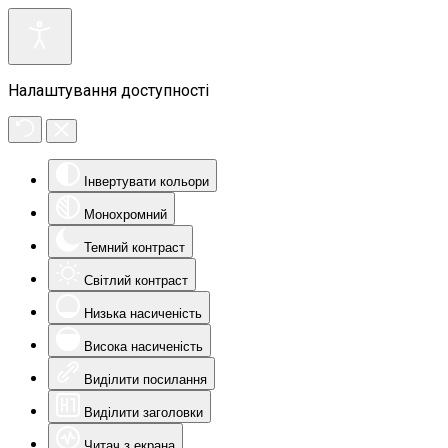
Налаштування доступності
Інвертувати кольори
Монохромний
Темний контраст
Світлий контраст
Низька насиченість
Висока насиченість
Виділити посилання
Виділити заголовки
Читач з екрана