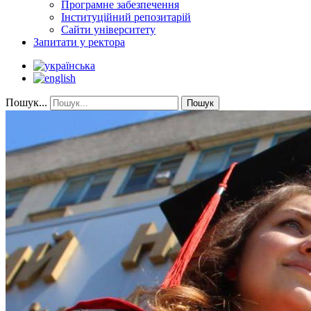
Програмне забезпечення
Інституційний репозитарій
Сайти університету
Запитати у ректора
Пошук...
Пошук