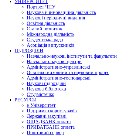
УНІВЕРСИТЕТ
Портрет ЧНУ
Наукова й інноваційна діяльність
Наукові періодичні видання
Освітня діяльність
Сталий розвиток
Міжнародна діяльність
Студентська рада
Асоціація випускників
ПІДРОЗДІЛИ
Навчально-наукові інститути та факультети
Навчально-наукові центри
Адміністративно-управлінські
Освітньо-виховний та науковий процес
Адміністративно-господарські
Наукові підрозділи
Наукова бібліотека
Студмістечко
РЕСУРСИ
е-Університет
Підтримка користувачів
Державні закупівлі
ОЩАДБАНК оплата
ПРИВАТБАНК оплата
Поштовий сервер