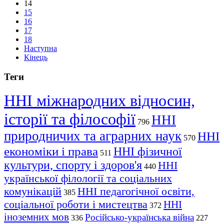
14
15
16
17
18
Наступна
Кінець
Теги
ННІ міжнародних відносин,
історії та філософії
ННІ
796
природничих та аграрних наук
ННІ
570
економіки і права
ННІ фізичної
511
культури, спорту і здоров'я
ННІ
440
української філології та соціальних
комунікацій
ННІ педагогічної освіти,
385
соціальної роботи і мистецтва
ННІ
372
іноземних мов
Російсько-українська війна
336
227