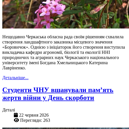
Нещодавно Черкаська обласна рада своїм рішенням схвалила
створення ландшафтного заказника місцевого значення
«Боровичок». Однією з ініціаторок його створення виступила
викладачка кафедри агрономії, біології та екології ННІ
природничих та аграрних наук Черкаського національного
університету імені Богдана Хмельницького Катерина
Лавріненко.
Детальніше...
Студенти ЧНУ вшанували пам’ять
жертв війни у День скорботи
Деталі
22 червня 2026
Перегляди: 263