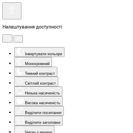
Налаштування доступності
Інвертувати кольори
Монохромний
Темний контраст
Світлий контраст
Низька насиченість
Висока насиченість
Виділити посилання
Виділити заголовки
Читач з екрана