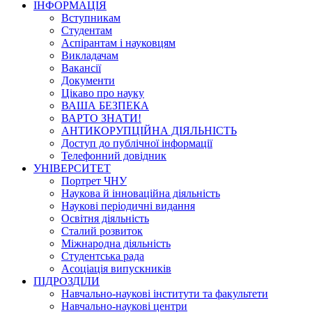
ІНФОРМАЦІЯ
Вступникам
Студентам
Аспірантам і науковцям
Викладачам
Вакансії
Документи
Цікаво про науку
ВАША БЕЗПЕКА
ВАРТО ЗНАТИ!
АНТИКОРУПЦІЙНА ДІЯЛЬНІСТЬ
Доступ до публічної інформації
Телефонний довідник
УНІВЕРСИТЕТ
Портрет ЧНУ
Наукова й інноваційна діяльність
Наукові періодичні видання
Освітня діяльність
Сталий розвиток
Міжнародна діяльність
Студентська рада
Асоціація випускників
ПІДРОЗДІЛИ
Навчально-наукові інститути та факультети
Навчально-наукові центри