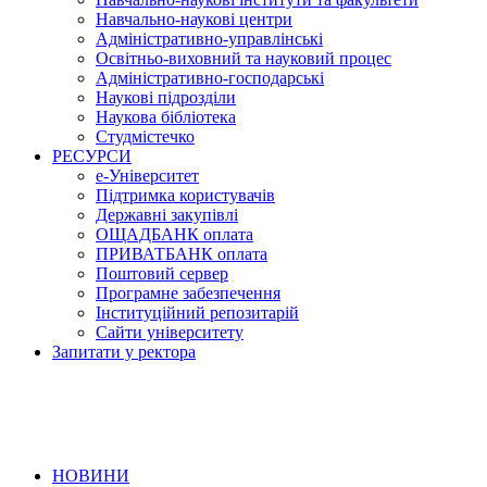
Навчально-наукові центри
Адміністративно-управлінські
Освітньо-виховний та науковий процес
Адміністративно-господарські
Наукові підрозділи
Наукова бібліотека
Студмістечко
РЕСУРСИ
е-Університет
Підтримка користувачів
Державні закупівлі
ОЩАДБАНК оплата
ПРИВАТБАНК оплата
Поштовий сервер
Програмне забезпечення
Інституційний репозитарій
Сайти університету
Запитати у ректора
НОВИНИ