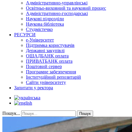
Адміністративно-управлінські
Освітньо-виховний та науковий процес
Адміністративно-господарські
Наукові підрозділи
Наукова бібліотека
Студмістечко
РЕСУРСИ
е-Університет
Підтримка користувачів
Державні закупівлі
ОЩАДБАНК оплата
ПРИВАТБАНК оплата
Поштовий сервер
Програмне забезпечення
Інституційний репозитарій
Сайти університету
Запитати у ректора
Пошук...
Пошук