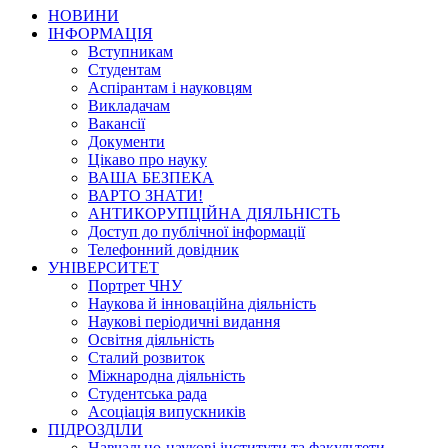
НОВИНИ
ІНФОРМАЦІЯ
Вступникам
Студентам
Аспірантам і науковцям
Викладачам
Вакансії
Документи
Цікаво про науку
ВАША БЕЗПЕКА
ВАРТО ЗНАТИ!
АНТИКОРУПЦІЙНА ДІЯЛЬНІСТЬ
Доступ до публічної інформації
Телефонний довідник
УНІВЕРСИТЕТ
Портрет ЧНУ
Наукова й інноваційна діяльність
Наукові періодичні видання
Освітня діяльність
Сталий розвиток
Міжнародна діяльність
Студентська рада
Асоціація випускників
ПІДРОЗДІЛИ
Навчально-наукові інститути та факультети