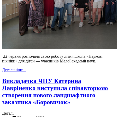
22 червня розпочала свою роботу літня школа «Наукові
пікніки» для дітей — учасників Малої академії наук.
Детальніше...
Викладачка ЧНУ Катерина
Лавріненко виступила співавторкою
створення нового ландшафтного
заказника «Боровичок»
Деталі