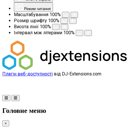
Режим читання
Масштабування
100
%
Розмір шрифту
100
%
Висота лінії
100
%
Інтервал між літерами
100
%
Плагін веб-доступності
від DJ-Extensions.com
Головне меню
×