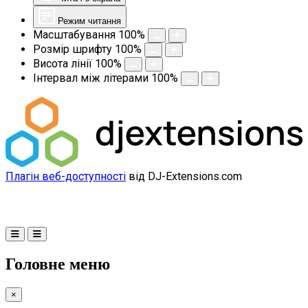
Режим читання
Масштабування
100
%
Розмір шрифту
100
%
Висота лінії
100
%
Інтервал між літерами
100
%
Плагін веб-доступності
від DJ-Extensions.com
Головне меню
×