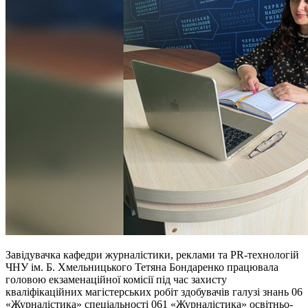
Завідувачка кафедри журналістики, реклами та PR-технологій
ЧНУ ім. Б. Хмельницького Тетяна Бондаренко працювала
головою екзаменаційної комісії під час захисту
кваліфікаційних магістерських робіт здобувачів галузі знань 06
«Журналістика» спеціальності 061 «Журналістика» освітньо-