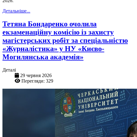
2026.
Детальніше...
Тетяна Бондаренко очолила
екзаменаційну комісію із захисту
магістерських робіт за спеціальністю
«Журналістика» у НУ «Києво-
Могилянська академія»
Деталі
29 червня 2026
Перегляди: 329