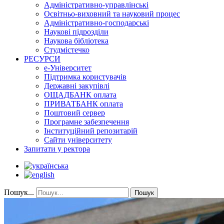
Адміністративно-управлінські
Освітньо-виховний та науковий процес
Адміністративно-господарські
Наукові підрозділи
Наукова бібліотека
Студмістечко
РЕСУРСИ
е-Університет
Підтримка користувачів
Державні закупівлі
ОЩАДБАНК оплата
ПРИВАТБАНК оплата
Поштовий сервер
Програмне забезпечення
Інституційний репозитарій
Сайти університету
Запитати у ректора
Пошук...
Пошук