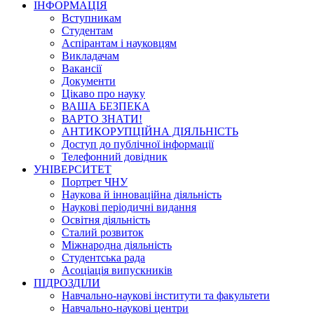
ІНФОРМАЦІЯ
Вступникам
Студентам
Аспірантам і науковцям
Викладачам
Вакансії
Документи
Цікаво про науку
ВАША БЕЗПЕКА
ВАРТО ЗНАТИ!
АНТИКОРУПЦІЙНА ДІЯЛЬНІСТЬ
Доступ до публічної інформації
Телефонний довідник
УНІВЕРСИТЕТ
Портрет ЧНУ
Наукова й інноваційна діяльність
Наукові періодичні видання
Освітня діяльність
Сталий розвиток
Міжнародна діяльність
Студентська рада
Асоціація випускників
ПІДРОЗДІЛИ
Навчально-наукові інститути та факультети
Навчально-наукові центри