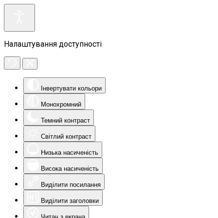
Налаштування доступності
Інвертувати кольори
Монохромний
Темний контраст
Світлий контраст
Низька насиченість
Висока насиченість
Виділити посилання
Виділити заголовки
Читач з екрана