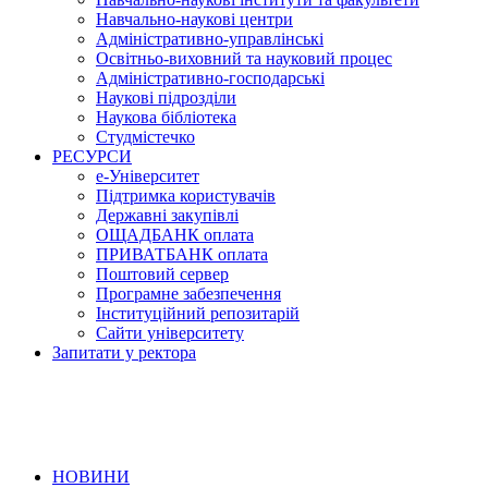
Навчально-наукові центри
Адміністративно-управлінські
Освітньо-виховний та науковий процес
Адміністративно-господарські
Наукові підрозділи
Наукова бібліотека
Студмістечко
РЕСУРСИ
е-Університет
Підтримка користувачів
Державні закупівлі
ОЩАДБАНК оплата
ПРИВАТБАНК оплата
Поштовий сервер
Програмне забезпечення
Інституційний репозитарій
Сайти університету
Запитати у ректора
НОВИНИ