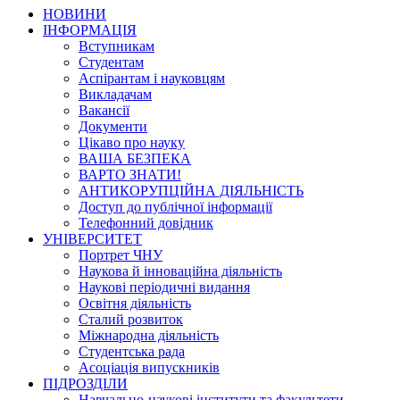
НОВИНИ
ІНФОРМАЦІЯ
Вступникам
Студентам
Аспірантам і науковцям
Викладачам
Вакансії
Документи
Цікаво про науку
ВАША БЕЗПЕКА
ВАРТО ЗНАТИ!
АНТИКОРУПЦІЙНА ДІЯЛЬНІСТЬ
Доступ до публічної інформації
Телефонний довідник
УНІВЕРСИТЕТ
Портрет ЧНУ
Наукова й інноваційна діяльність
Наукові періодичні видання
Освітня діяльність
Сталий розвиток
Міжнародна діяльність
Студентська рада
Асоціація випускників
ПІДРОЗДІЛИ
Навчально-наукові інститути та факультети