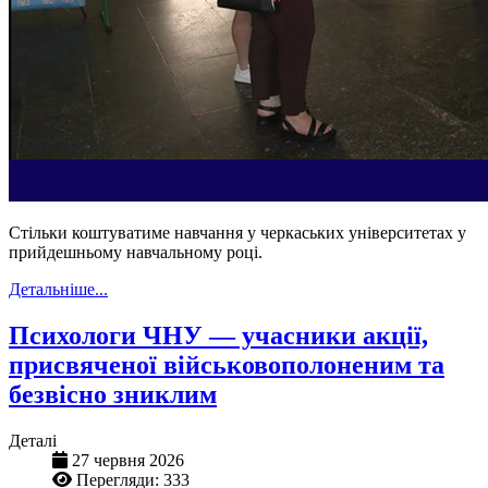
Стільки коштуватиме навчання у черкаських університетах у
прийдешньому навчальному році.
Детальніше...
Психологи ЧНУ — учасники акції,
присвяченої військовополоненим та
безвісно зниклим
Деталі
27 червня 2026
Перегляди: 333