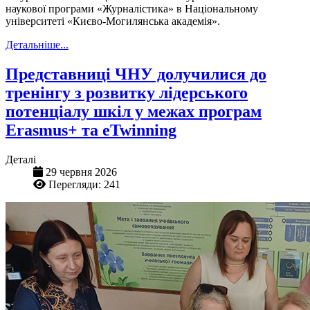
наукової програми «Журналістика» в Національному
університеті «Києво-Могилянська академія».
Детальніше...
Представниці ЧНУ долучилися до
тренінгу з розвитку лідерського
потенціалу шкіл у межах програм
Erasmus+ та eTwinning
Деталі
29 червня 2026
Перегляди: 241