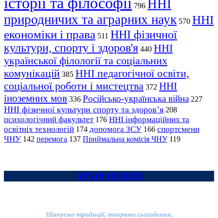
історії та філософії
ННІ
796
природничих та аграрних наук
ННІ
570
економіки і права
ННІ фізичної
511
культури, спорту і здоров'я
ННІ
440
української філології та соціальних
комунікацій
ННІ педагогічної освіти,
385
соціальної роботи і мистецтва
ННІ
372
іноземних мов
Російсько-українська війна
336
227
ННІ фізичної культури спорту та здоров’я
208
психологічний факультет
ННІ інформаційних та
176
освітніх технологій
допомога ЗСУ
спортсмени
174
166
ЧНУ
перемога
142
137
Приймальна комісія ЧНУ
119
АРХІВ НОВИН