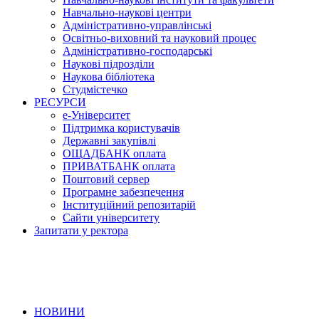
Навчально-наукові центри
Адміністративно-управлінські
Освітньо-виховний та науковий процес
Адміністративно-господарські
Наукові підрозділи
Наукова бібліотека
Студмістечко
РЕСУРСИ
е-Університет
Підтримка користувачів
Державні закупівлі
ОЩАДБАНК оплата
ПРИВАТБАНК оплата
Поштовий сервер
Програмне забезпечення
Інституційний репозитарій
Сайти університету
Запитати у ректора
НОВИНИ