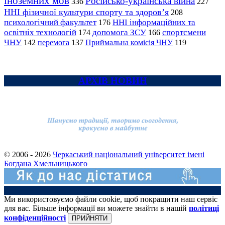
іноземних мов
Російсько-українська війна
336
227
ННІ фізичної культури спорту та здоров’я
208
психологічний факультет
ННІ інформаційних та
176
освітніх технологій
допомога ЗСУ
спортсмени
174
166
ЧНУ
перемога
142
137
Приймальна комісія ЧНУ
119
АРХІВ НОВИН
© 2006 - 2026
Черкаський національний університет імені
Богдана Хмельницького
Ми використовуємо файли cookie, щоб покращити наш сервіс
для вас. Більше інформації ви можете знайти в нашій
політиці
конфіденційності
ПРИЙНЯТИ