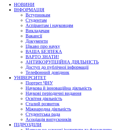
НОВИНИ
ІНФОРМАЦІЯ
Вступникам
Студентам
Аспірантам і науковцям
Викладачам
Вакансії
Документи
Цікаво про науку
ВАША БЕЗПЕКА
ВАРТО ЗНАТИ!
АНТИКОРУПЦІЙНА ДІЯЛЬНІСТЬ
Доступ до публічної інформації
Телефонний довідник
УНІВЕРСИТЕТ
Портрет ЧНУ
Наукова й інноваційна діяльність
Наукові періодичні видання
Освітня діяльність
Сталий розвиток
Міжнародна діяльність
Студентська рада
Асоціація випускників
ПІДРОЗДІЛИ
Навчально-наукові інститути та факультети