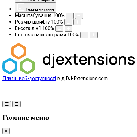
Режим читання
Масштабування
100
%
Розмір шрифту
100
%
Висота лінії
100
%
Інтервал між літерами
100
%
Плагін веб-доступності
від DJ-Extensions.com
Головне меню
×