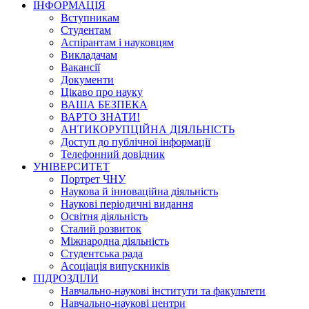
ІНФОРМАЦІЯ
Вступникам
Студентам
Аспірантам і науковцям
Викладачам
Вакансії
Документи
Цікаво про науку
ВАША БЕЗПЕКА
ВАРТО ЗНАТИ!
АНТИКОРУПЦІЙНА ДІЯЛЬНІСТЬ
Доступ до публічної інформації
Телефонний довідник
УНІВЕРСИТЕТ
Портрет ЧНУ
Наукова й інноваційна діяльність
Наукові періодичні видання
Освітня діяльність
Сталий розвиток
Міжнародна діяльність
Студентська рада
Асоціація випускників
ПІДРОЗДІЛИ
Навчально-наукові інститути та факультети
Навчально-наукові центри