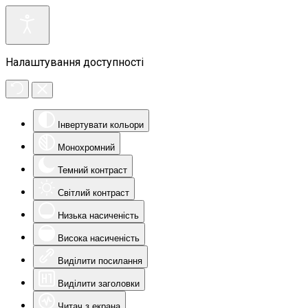
Налаштування доступності
Інвертувати кольори
Монохромний
Темний контраст
Світлий контраст
Низька насиченість
Висока насиченість
Виділити посилання
Виділити заголовки
Читач з екрана