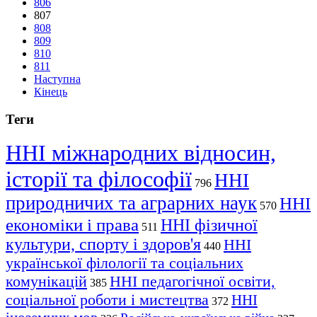
806
807
808
809
810
811
Наступна
Кінець
Теги
ННІ міжнародних відносин,
історії та філософії
ННІ
796
природничих та аграрних наук
ННІ
570
економіки і права
ННІ фізичної
511
культури, спорту і здоров'я
ННІ
440
української філології та соціальних
комунікацій
ННІ педагогічної освіти,
385
соціальної роботи і мистецтва
ННІ
372