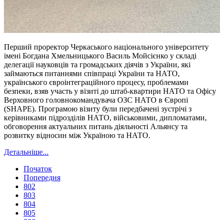
Перший проректор Черкаського національного університету
імені Богдана Хмельницького Василь Мойсієнко у складі
делегації науковців та громадських діячів з України, які
займаються питаннями співпраці України та НАТО,
українського євроінтеграційного процесу, проблемами
безпеки, взяв участь у візиті до штаб-квартири НАТО та Офісу
Верховного головнокомандувача ОЗС НАТО в Європі
(SHAPE). Програмою візиту були передбачені зустрічі з
керівниками підрозділів НАТО, військовими, дипломатами,
обговорення актуальних питань діяльності Альянсу та
розвитку відносин між Україною та НАТО.
Детальніше...
Початок
Попередня
802
803
804
805