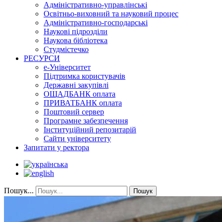
Адміністративно-управлінські
Освітньо-виховний та науковий процес
Адміністративно-господарські
Наукові підрозділи
Наукова бібліотека
Студмістечко
РЕСУРСИ
е-Університет
Підтримка користувачів
Державні закупівлі
ОЩАДБАНК оплата
ПРИВАТБАНК оплата
Поштовий сервер
Програмне забезпечення
Інституційний репозитарій
Сайти університету
Запитати у ректора
Пошук...
Пошук