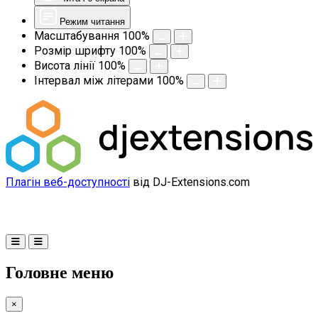
Режим читання
Масштабування
100
%
Розмір шрифту
100
%
Висота лінії
100
%
Інтервал між літерами
100
%
Плагін веб-доступності
від DJ-Extensions.com
Головне меню
×