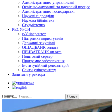
Адміністративно-управлінські
Освітньо-виховний та науковий процес
Адміністративно-господарські
Наукові підрозділи
Наукова бібліотека
Студмістечко
РЕСУРСИ
е-Університет
Підтримка користувачів
Державні закупівлі
ОЩАДБАНК оплата
ПРИВАТБАНК оплата
Поштовий сервер
Програмне забезпечення
Інституційний репозитарій
Сайти університету
Запитати у ректора
Пошук...
Пошук