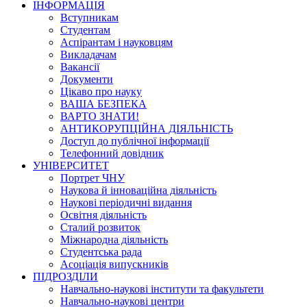
ІНФОРМАЦІЯ
Вступникам
Студентам
Аспірантам і науковцям
Викладачам
Вакансії
Документи
Цікаво про науку
ВАША БЕЗПЕКА
ВАРТО ЗНАТИ!
АНТИКОРУПЦІЙНА ДІЯЛЬНІСТЬ
Доступ до публічної інформації
Телефонний довідник
УНІВЕРСИТЕТ
Портрет ЧНУ
Наукова й інноваційна діяльність
Наукові періодичні видання
Освітня діяльність
Сталий розвиток
Міжнародна діяльність
Студентська рада
Асоціація випускників
ПІДРОЗДІЛИ
Навчально-наукові інститути та факультети
Навчально-наукові центри