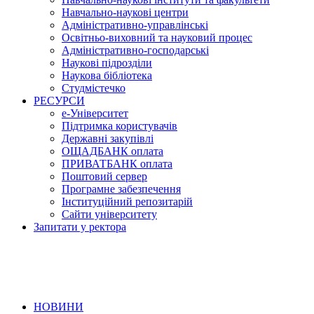
Навчально-наукові центри
Адміністративно-управлінські
Освітньо-виховний та науковий процес
Адміністративно-господарські
Наукові підрозділи
Наукова бібліотека
Студмістечко
РЕСУРСИ
е-Університет
Підтримка користувачів
Державні закупівлі
ОЩАДБАНК оплата
ПРИВАТБАНК оплата
Поштовий сервер
Програмне забезпечення
Інституційний репозитарій
Сайти університету
Запитати у ректора
НОВИНИ