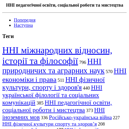
ННІ педагогічної освіти, соціальної роботи та мистецтва
Попередня
Наступна
Теги
ННІ міжнародних відносин,
історії та філософії
ННІ
796
природничих та аграрних наук
ННІ
570
економіки і права
ННІ фізичної
511
культури, спорту і здоров'я
ННІ
440
української філології та соціальних
комунікацій
ННІ педагогічної освіти,
385
соціальної роботи і мистецтва
ННІ
373
іноземних мов
Російсько-українська війна
336
227
ННІ фізичної культури спорту та здоров’я
208