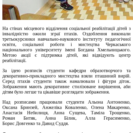
На стінах місцевого відділення соціальної реабілітації дітей з
інвалідністю ожили зграї птахів. Оздоблення виконали
третьокурсники навчально-наукового інституту педагогічної
освіти, соціальної роботи і мистецтва Черкаського
національного університету імені Богдана Хмельницького.
Метою акції є підтримка дітей, які відвідують центр
реабілітації.
За ідею розписів студенти кафедри образотворчого та
декоративно-прикладного мистецтва взяли пташиний вирій.
Серед птахів студенти також намалювали і фігури діток.
Зображення мають декоративне стилізоване вирішення, аби
дітям було легше та цікавіше розглядати зображення.
Над розписами працювали студенти Альона Антоненко,
Оксана Бринзей, Анжеліка Коваленко, Олена Макаренко,
Анастасія Небилиця, Анна Сущева, Таміла Трощенко,
Роман Битяк, Анна Білик, Алла Герасименко,
Борис Довгенко та Давид Суддя.