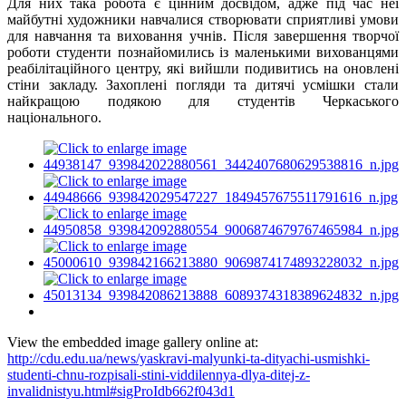
Для них така робота є цінним досвідом, адже під час неї
майбутні художники навчалися створювати сприятливі умови
для навчання та виховання учнів. Після завершення творчої
роботи студенти познайомились із маленькими вихованцями
реабілітаційного центру, які вийшли подивитись на оновлені
стіни закладу. Захоплені погляди та дитячі усмішки стали
найкращою подякою для студентів Черкаського
національного.
View the embedded image gallery online at:
http://cdu.edu.ua/news/yaskravi-malyunki-ta-dityachi-usmishki-
studenti-chnu-rozpisali-stini-viddilennya-dlya-ditej-z-
invalidnistyu.html#sigProIdb662f043d1