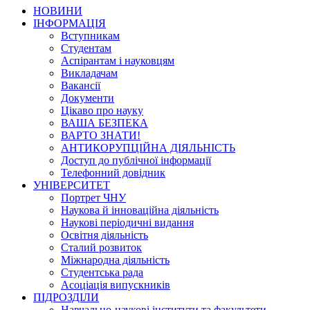
НОВИНИ
ІНФОРМАЦІЯ
Вступникам
Студентам
Аспірантам і науковцям
Викладачам
Вакансії
Документи
Цікаво про науку
ВАША БЕЗПЕКА
ВАРТО ЗНАТИ!
АНТИКОРУПЦІЙНА ДІЯЛЬНІСТЬ
Доступ до публічної інформації
Телефонний довідник
УНІВЕРСИТЕТ
Портрет ЧНУ
Наукова й інноваційна діяльність
Наукові періодичні видання
Освітня діяльність
Сталий розвиток
Міжнародна діяльність
Студентська рада
Асоціація випускників
ПІДРОЗДІЛИ
Навчально-наукові інститути та факультети