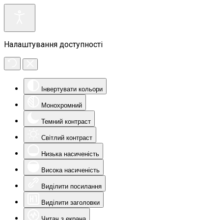
Налаштування доступності
Інвертувати кольори
Монохромний
Темний контраст
Світлий контраст
Низька насиченість
Висока насиченість
Виділити посилання
Виділити заголовки
Читач з екрана