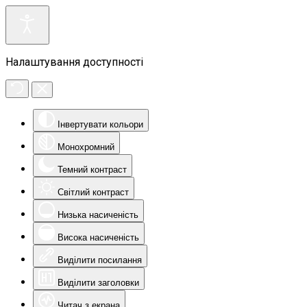
Налаштування доступності
Інвертувати кольори
Монохромний
Темний контраст
Світлий контраст
Низька насиченість
Висока насиченість
Виділити посилання
Виділити заголовки
Читач з екрана