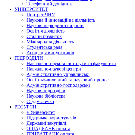
Телефонний довідник
УНІВЕРСИТЕТ
Портрет ЧНУ
Наукова й інноваційна діяльність
Наукові періодичні видання
Освітня діяльність
Сталий розвиток
Міжнародна діяльність
Студентська рада
Асоціація випускників
ПІДРОЗДІЛИ
Навчально-наукові інститути та факультети
Навчально-наукові центри
Адміністративно-управлінські
Освітньо-виховний та науковий процес
Адміністративно-господарські
Наукові підрозділи
Наукова бібліотека
Студмістечко
РЕСУРСИ
е-Університет
Підтримка користувачів
Державні закупівлі
ОЩАДБАНК оплата
ПРИВАТБАНК оплата