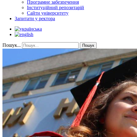
Програмне забезпечення
Інституційний репозитарій
Сайти університету
Запитати у ректора
Пошук...
Пошук