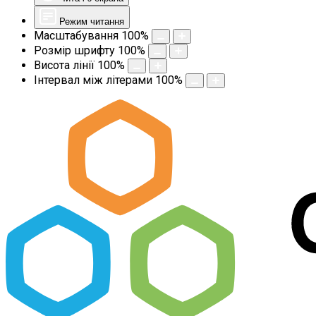
Режим читання
Масштабування
100
%
Розмір шрифту
100
%
Висота лінії
100
%
Інтервал між літерами
100
%