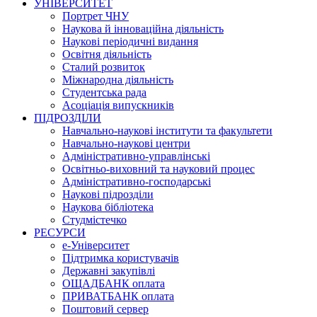
УНІВЕРСИТЕТ
Портрет ЧНУ
Наукова й інноваційна діяльність
Наукові періодичні видання
Освітня діяльність
Сталий розвиток
Міжнародна діяльність
Студентська рада
Асоціація випускників
ПІДРОЗДІЛИ
Навчально-наукові інститути та факультети
Навчально-наукові центри
Адміністративно-управлінські
Освітньо-виховний та науковий процес
Адміністративно-господарські
Наукові підрозділи
Наукова бібліотека
Студмістечко
РЕСУРСИ
е-Університет
Підтримка користувачів
Державні закупівлі
ОЩАДБАНК оплата
ПРИВАТБАНК оплата
Поштовий сервер