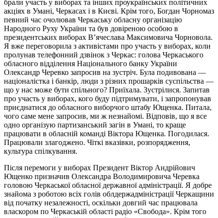
брали участь у виборах та інших проукраїнських політичних
акціях в Умані, Черкасах і в Києві. Крім того, Богдан Чорномаз
певний час очолював Черкаську обласну організацію
Народного Руху України та був довіреною особою в
президентських виборах В’ячеслава Максимовича Чорновола.
Я вже переговорила з активістами про участь у виборах, коли
пролунав телефонний дзвінок з Черкас: голова Черкаського
обласного відділення Національного банку України
Олександр Черевко запросив на зустріч. Була подивована —
націоналістка і банкір, люди з різних прошарків суспільства —
що у нас може бути спільного? Приїхала. Зустрілися. Запитав
про участь у виборах, кого буду підтримувати, і запропонував
приєднатися до обласного виборчого штабу Ющенка. Питала,
чого саме мене запросив, ми ж незнайомі. Відповів, що я все
одно організую партизанський загін в Умані, то краще
працювати в обласній команді Віктора Ющенка. Погодилася.
Працювали злагоджено. Чіткі вказівки, розпорядження,
культура спілкування.
Після перемоги у виборах Президент Віктор Андрійович
Ющенко призначив Олександра Володимировича Черевка
головою Черкаської обласної державної адміністрації. Я добре
знайома з роботою всіх голів облдержадміністрації Черкащини
від початку незалежності, оскільки довгий час працювала
власкором по Черкаській області радіо «Свобода». Крім того