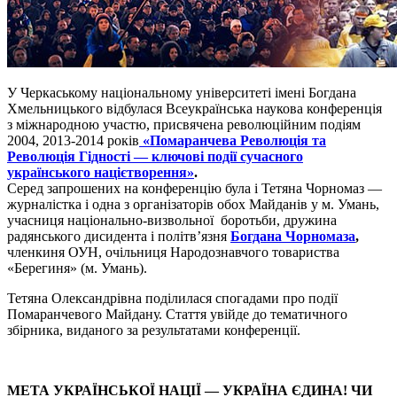
У Черкаському національному університеті імені Богдана
Хмельницького відбулася Всеукраїнська наукова конференція
з міжнародною участю, присвячена революційним подіям
2004, 2013-2014 років
«Помаранчева Революція та
Революція Гідності — ключові події сучасного
українського націєтворення»
.
Серед запрошених на конференцію була і Тетяна Чорномаз —
журналістка і одна з організаторів обох Майданів у м. Умань,
учасниця національно-визвольної боротьби, дружина
радянського дисидента і політв’язня
Богдана Чорномаза
,
членкиня ОУН, очільниця Народознавчого товариства
«Берегиня» (м. Умань).
Тетяна Олександрівна поділилася спогадами про події
Помаранчевого Майдану. Стаття увійде до тематичного
збірника, виданого за результатами конференції.
МЕТА УКРАЇНСЬКОЇ НАЦІЇ — УКРАЇНА ЄДИНА! ЧИ