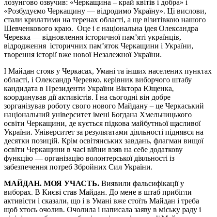
лозунгово озвучив: «Черкащина – край квітів і добра» і
«Розбудуємо Черкащину — відродимо Україну». Ці вислови,
стали крилатими на теренах області, а ще візитівкою нашого
Шевченкового краю. Оце і є національна ідея Олександра
Черевка — відновлення історичної пам’яті українців,
відродження історичних пам’яток Черкащини і України,
творення історії вже нової Незалежної України.
І Майдан стояв у Черкасах, Умані та інших населених пунктах
області, і Олександр Черевко, керівник виборчого штабу
кандидата в Президенти України Віктора Ющенка,
координував дії активістів. І на сьогодні він добре
зорганізував роботу свого нового Майдану – це Черкаський
національний університет імені Богдана Хмельницького
освіти Черкащини, де кується підкова майбутньої щасливої
України. Університет за результатами діяльності піднявся на
десятки позицій. Крім освітянських завдань, флагман вищої
освіти Черкащини в часі війни взяв на себе додаткову
функцію — організацію волонтерської діяльності із
забезпечення потреб Збройних Сил України.
МАЙДАН. МОЯ УЧАСТЬ.
Виявили фальсифікації у
виборах. В Києві став Майдан. До мене в штаб прибігли
активісти і сказали, що і в Умані вже стоїть Майдан і треба
щоб хтось очолив. Очолила і написала заяву в міську раду і