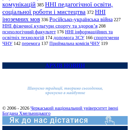
комунікацій
ННІ педагогічної освіти,
385
соціальної роботи і мистецтва
ННІ
372
іноземних мов
Російсько-українська війна
336
227
ННІ фізичної культури спорту та здоров’я
208
психологічний факультет
ННІ інформаційних та
176
освітніх технологій
допомога ЗСУ
спортсмени
174
166
ЧНУ
перемога
142
137
Приймальна комісія ЧНУ
119
АРХІВ НОВИН
© 2006 - 2026
Черкаський національний університет імені
Богдана Хмельницького