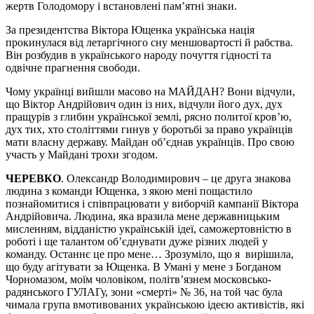
жертв Голодомору і встановлені пам’ятні знаки.
За президентства Віктора Ющенка українська нація
прокинулася від летаргічного сну меншовартості й рабства.
Він розбудив в українського народу почуття гідності та
одвічне прагнення свободи.
Чому українці вийшли масово на МАЙДАН? Вони відчули,
що Віктор Андрійович один із них, відчули його дух, дух
пращурів з глибин української землі, рясно политої кров’ю,
дух тих, хто століттями гинув у боротьбі за право українців
мати власну державу. Майдан об’єднав українців. Про свою
участь у Майдані трохи згодом.
ЧЕРЕВКО
. Олександр Володимирович – це друга знакова
людина з команди Ющенка, з якою мені пощастило
познайомитися і співпрацювати у виборчій кампанії Віктора
Андрійовича. Людина, яка вразила мене державницьким
мисленням, відданістю українській ідеї, саможертовністю в
роботі і ще талантом об’єднувати дуже різних людей у
команду. Останнє це про мене… Зрозуміло, що я вирішила,
що буду агітувати за Ющенка. В Умані у мене з Богданом
Чорномазом, моїм чоловіком, політв’язнем московсько-
радянського ГУЛАГу, зони «смерті» № 36, на той час була
чимала група вмотивованих українською ідеєю активістів, які