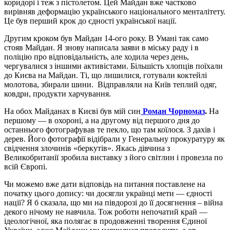
коридорі і теж з пістолетом. Цей Майдан вже частково
вирівняв деформацію українського національного менталітету.
Це був перший крок до єдності української нації.
Другим кроком був Майдан 14-ого року. В Умані так само
стояв Майдан. Я знову написала заяви в міську раду і в
поліцію про відповідальність, але ходила через день,
чергувалися з іншими активістами. Більшість хлопців поїхали
до Києва на Майдан. Ті, що лишилися, готували коктейлі
молотова, збирали шини. Відправляли на Київ теплий одяг,
ковдри, продукти харчування.
На обох Майданах в Києві був мій син
Роман Чорномаз
.
На
першому — в охороні, а на другому від першого дня до
останнього фотографував те пекло, що там коїлося. З дахів і
дерев. Його фотографії відібрали у Генеральну прокуратуру як
свідчення злочинів «беркутів». Якась дівчина з
Великобританії зробила виставку з його світлин і провезла по
всій Європі.
Чи можемо вже дати відповідь на питання поставлене на
початку цього допису: чи досягли українці мети — єдності
нації? Я б сказала, що ми на півдорозі до її досягнення – війна
декого нічому не навчила. Тож роботи непочатий край —
ідеологічної, яка полягає в продовженні творення Єдиної