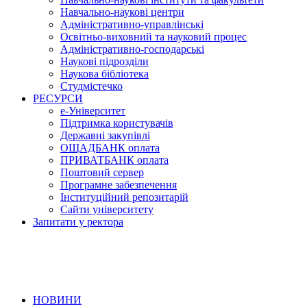
Навчально-наукові центри
Адміністративно-управлінські
Освітньо-виховний та науковий процес
Адміністративно-господарські
Наукові підрозділи
Наукова бібліотека
Студмістечко
РЕСУРСИ
е-Університет
Підтримка користувачів
Державні закупівлі
ОЩАДБАНК оплата
ПРИВАТБАНК оплата
Поштовий сервер
Програмне забезпечення
Інституційний репозитарій
Сайти університету
Запитати у ректора
НОВИНИ