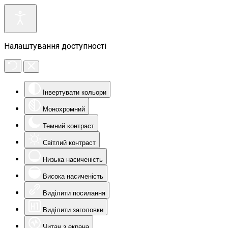
Налаштування доступності
Інвертувати кольори
Монохромний
Темний контраст
Світлий контраст
Низька насиченість
Висока насиченість
Виділити посилання
Виділити заголовки
Читач з екрана