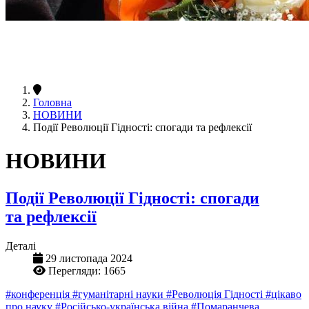
Головна
НОВИНИ
Події Революції Гідності: спогади та рефлексії
НОВИНИ
Події Революції Гідності: спогади
та рефлексії
Деталі
29 листопада 2024
Перегляди: 1665
#конференція
#гуманітарні науки
#Революція Гідності
#цікаво
про науку
#Російсько-українська війна
#Помаранчева