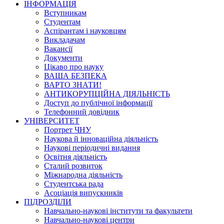
ІНФОРМАЦІЯ
Вступникам
Студентам
Аспірантам і науковцям
Викладачам
Вакансії
Документи
Цікаво про науку
ВАША БЕЗПЕКА
ВАРТО ЗНАТИ!
АНТИКОРУПЦІЙНА ДІЯЛЬНІСТЬ
Доступ до публічної інформації
Телефонний довідник
УНІВЕРСИТЕТ
Портрет ЧНУ
Наукова й інноваційна діяльність
Наукові періодичні видання
Освітня діяльність
Сталий розвиток
Міжнародна діяльність
Студентська рада
Асоціація випускників
ПІДРОЗДІЛИ
Навчально-наукові інститути та факультети
Навчально-наукові центри