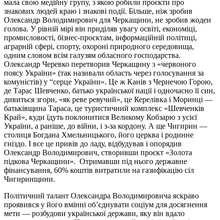
мала свою медійну групу, з якою робили проєкти про
знакових людей краю і знакові події. Більше, ніж зробив
Олександр Володимирович для Черкащини, не зробив жоден
голова. У рівній мірі він приділяв увагу освіті, економіці,
промисловості, бізнес-проєктам, інформаційній політиці,
аграрній сфері, спорту, охороні природного середовища,
одним словом всім галузям обласного господарства.
Олександр Черевко перетворив Черкащину з «червоного
поясу України» (так називали область через голосування за
комуністів) у “серце України». Це ж Канів з Чернечою Горою,
де Тарас Шевченко, батько української нації і одночасно її син,
дивиться згори, «як реве ревучий», це Керелівка і Моринці —
батьківщина Тараса, це туристичний комплекс «Шевченків
Край», куди їдуть поклонитися Великому Кобзарю з усієї
України, а раніше, до війни, і з-за кордону. А ще Чигирин —
столиця Богдана Хмельницького, його церква і родинне
гніздо. І все це привів до ладу, відбудував і опорядив
Олександр Володимирович, створивши проєкт «Золота
підкова Черкащини». Отримавши під нього державне
фінансування, 60% коштів витратили на газифікацію сіл
Чигиринщини.
Політичний талант Олександра Володимировича яскраво
проявився у його вмінні об’єднувати соціум для досягнення
мети — розбудови української держави, яку він вдало