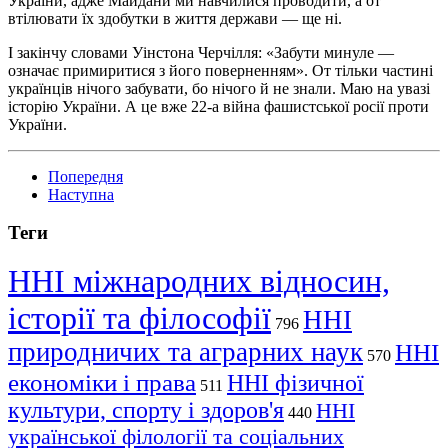
України, адже Майдани ми навчилися проводити, а от
втілювати їх здобутки в життя держави — ще ні.
І закінчу словами Уінстона Черчілля: «Забути минуле —
означає примиритися з його поверненням». От тільки частині
українців нічого забувати, бо нічого й не знали. Маю на увазі
історію України. А це вже 22-а війна фашистської росії проти
України.
Попередня
Наступна
Теги
ННІ міжнародних відносин,
історії та філософії
ННІ
796
природничих та аграрних наук
ННІ
570
економіки і права
ННІ фізичної
511
культури, спорту і здоров'я
ННІ
440
української філології та соціальних