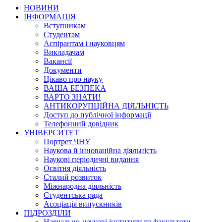
НОВИНИ
ІНФОРМАЦІЯ
Вступникам
Студентам
Аспірантам і науковцям
Викладачам
Вакансії
Документи
Цікаво про науку
ВАША БЕЗПЕКА
ВАРТО ЗНАТИ!
АНТИКОРУПЦІЙНА ДІЯЛЬНІСТЬ
Доступ до публічної інформації
Телефонний довідник
УНІВЕРСИТЕТ
Портрет ЧНУ
Наукова й інноваційна діяльність
Наукові періодичні видання
Освітня діяльність
Сталий розвиток
Міжнародна діяльність
Студентська рада
Асоціація випускників
ПІДРОЗДІЛИ
Навчально-наукові інститути та факультети