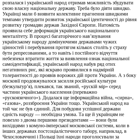
розпалася і український народ отримав можливість збудувати
свою власну національну державу. Треба було діяти швидко.
Українці мали б виявити колективне прагнення швидкими
темпами утвердити розвиток української ідентичності до рівня
розвитку громадян держав Західної Європи. Натомість
проявила себе деформація українського національного
менталітету. В процесі багаторічного нав’язування
українському народу домінуючими державами чужих
цінностей і перебування протягом кількох століть у страху
бути репресованими, а то навіть і постійного відчуття
небезпеки втратити життя за виявлення ознак національної
самоідентифікації, український народ набув ряд отих
негативних рис, які яскраво проявилися в надмірній
толерантності до проявів ворожих дій проти України. А з боку
московії продовжувалося засилля російської культури
(безкультур’я), плекався, так званий, «рускій мір» серед
частини українського населення (переважно
«рускоязичного»). Додалася ще інформаційна війна, «сирна»,
«газова», роззброєння України тощо. Український народ на
той час не був єдиний. Для побудови успішної держави
єдність народу — необхідна умова. Та ще й українцям не
повезло з двома першими президентами — вони були
вихідцями з комуно-імперської московської системи, коли в
інших державах постсоціалістичного табору, наприклад, в
Чехословаччині і Польщі їхні народи проголосували за