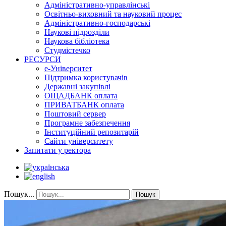
Адміністративно-управлінські
Освітньо-виховний та науковий процес
Адміністративно-господарські
Наукові підрозділи
Наукова бібліотека
Студмістечко
РЕСУРСИ
е-Університет
Підтримка користувачів
Державні закупівлі
ОЩАДБАНК оплата
ПРИВАТБАНК оплата
Поштовий сервер
Програмне забезпечення
Інституційний репозитарій
Сайти університету
Запитати у ректора
Пошук...
Пошук