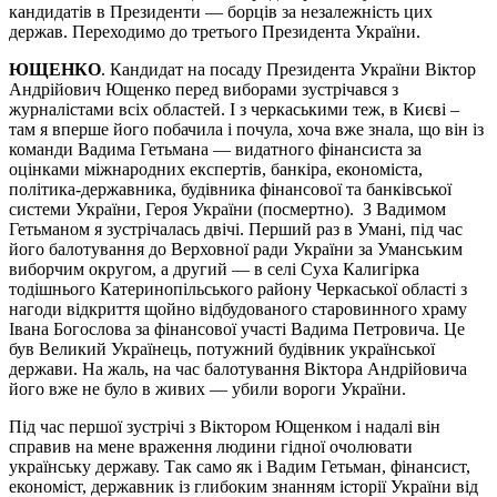
кандидатів в Президенти — борців за незалежність цих
держав. Переходимо до третього Президента України.
ЮЩЕНКО
. Кандидат на посаду Президента України Віктор
Андрійович Ющенко перед виборами зустрічався з
журналістами всіх областей. І з черкаськими теж, в Києві –
там я вперше його побачила і почула, хоча вже знала, що він із
команди Вадима Гетьмана — видатного фінансиста за
оцінками міжнародних експертів, банкіра, економіста,
політика-державника, будівника фінансової та банківської
системи України, Героя України (посмертно). З Вадимом
Гетьманом я зустрічалась двічі. Перший раз в Умані, під час
його балотування до Верховної ради України за Уманським
виборчим округом, а другий — в селі Суха Калигірка
тодішнього Катеринопільського району Черкаської області з
нагоди відкриття щойно відбудованого старовинного храму
Івана Богослова за фінансової участі Вадима Петровича. Це
був Великий Українець, потужний будівник української
держави. На жаль, на час балотування Віктора Андрійовича
його вже не було в живих — убили вороги України.
Під час першої зустрічі з Віктором Ющенком і надалі він
справив на мене враження людини гідної очолювати
українську державу. Так само як і Вадим Гетьман, фінансист,
економіст, державник із глибоким знанням історії України від