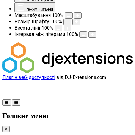
Режим читання
Масштабування
100
%
Розмір шрифту
100
%
Висота лінії
100
%
Інтервал між літерами
100
%
Плагін веб-доступності
від DJ-Extensions.com
Головне меню
×