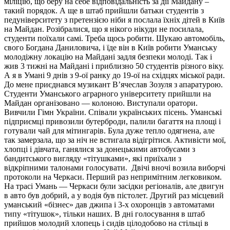
міліцію, що беру на себе відповідальність за дії Майдану –
такий порядок. А ще в штаб прийшли батьки студентів з
педуніверситету з претензією ніби я послала їхніх дітей в Київ
на Майдан. Розібралися, що я нікого нікуди не посилала,
студенти поїхали самі. Треба щось робити. Шукаю автомобіль,
свого Богдана Даниловича, і їде він в Київ робити Уманську
молодіжну локацію на Майдані задля безпеки молоді. Так і
жив 3 тижні на Майдані і приблизно 50 студентів різного віку.
А я в Умані 9 днів з 9-ої ранку до 19-ої на східцях міської ради.
До мене приєднався музикант В’ячеслав Зозуля з апаратурою.
Студенти Уманського аграрного університету прийшли на
Майдан організовано — колоною. Виступали оратори.
Вивчили Гімн України. Співали українських пісень. Уманські
підприємці привозили бутерброди, палили багаття на площі і
готували чай для мітингарів. Була дуже тепло одягнена, але
так замерзала, що за ніч не встигала відігрітися. Активісти мої,
хлопці і дівчата, ганялися за донецькими автобусами з
бандитського вигляду «тітушками», які приїхали з
відкріпними талонами голосувати. Двічі вночі возила виборчі
протоколи на Черкаси. Перший раз непримітним легковиком.
На трасі Умань — Черкаси були засідки регіоналів, але двигун
в авто був добрий, а у водія був пістолет. Другий раз місцевий
уманський «бізнес» дав джипа і 3-х охоронців з автоматами
типу «тітушок», тільки наших. В дні голосування в штаб
прийшов молодий хлопець і сидів цілодобово на стільці в