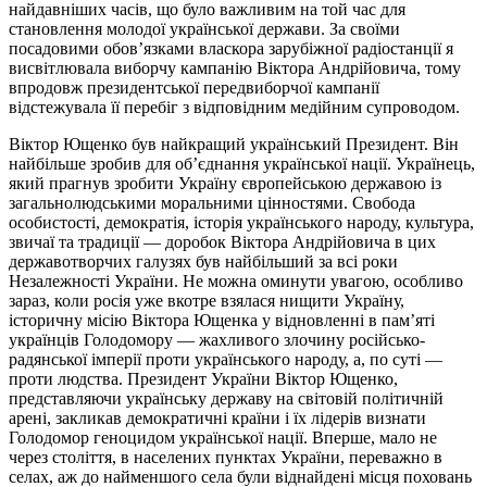
найдавніших часів, що було важливим на той час для
становлення молодої української держави. За своїми
посадовими обов’язками власкора зарубіжної радіостанції я
висвітлювала виборчу кампанію Віктора Андрійовича, тому
впродовж президентської передвиборчої кампанії
відстежувала її перебіг з відповідним медійним супроводом.
Віктор Ющенко був найкращий український Президент. Він
найбільше зробив для об’єднання української нації. Українець,
який прагнув зробити Україну європейською державою із
загальнолюдськими моральними цінностями. Свобода
особистості, демократія, історія українського народу, культура,
звичаї та традиції — доробок Віктора Андрійовича в цих
державотворчих галузях був найбільший за всі роки
Незалежності України. Не можна оминути увагою, особливо
зараз, коли росія уже вкотре взялася нищити Україну,
історичну місію Віктора Ющенка у відновленні в пам’яті
українців Голодомору — жахливого злочину російсько-
радянської імперії проти українського народу, а, по суті —
проти людства. Президент України Віктор Ющенко,
представляючи українську державу на світовій політичній
арені, закликав демократичні країни і їх лідерів визнати
Голодомор геноцидом української нації. Вперше, мало не
через століття, в населених пунктах України, переважно в
селах, аж до найменшого села були віднайдені місця поховань