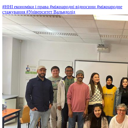
#ННІ економіки і права
#міжнародні відносини
#міжнародне
стажування
#Університет Вальядолід