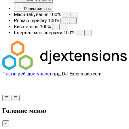
Режим читання
Масштабування
100
%
Розмір шрифту
100
%
Висота лінії
100
%
Інтервал між літерами
100
%
Плагін веб-доступності
від DJ-Extensions.com
Головне меню
×