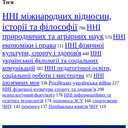
Теги
ННІ міжнародних відносин,
історії та філософії
ННІ
796
природничих та аграрних наук
ННІ
570
економіки і права
ННІ фізичної
511
культури, спорту і здоров'я
ННІ
440
української філології та соціальних
комунікацій
ННІ педагогічної освіти,
385
соціальної роботи і мистецтва
ННІ
372
іноземних мов
Російсько-українська війна
336
227
ННІ фізичної культури спорту та здоров’я
208
психологічний факультет
ННІ інформаційних та
176
освітніх технологій
допомога ЗСУ
спортсмени
174
166
ЧНУ
перемога
142
137
Приймальна комісія ЧНУ
119