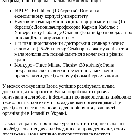
Зокрема, Ілона відвідала кілька важливих подій:
FiBEST Exhibition (13 березня): Виставка в
економічному корпусі університету.
Науковий семінар «Інновації та підприємництво» (15
березня): Доповідач,професорка Кармен Кабельо з
Університету Пабло де Олавіде (Іспанія),розповідала про
інновації та підприємництво.
1-й північноіспанський докторський семінар з бізнес-
економіки (25-26 квітня): Семінар, на якому аспірантка
мала можливість познайомитися з колегами з різних
країн.
Конкурс «Three Minute Thesis» (30 квітня): Ілона
покращила свої навички презентації, навчаючись
представляти дослідження у форматі трьох хвилин.
У межах стажування Ілона успішно реалізувала кілька
дослідницьких проєктів. Вона розробила та провела
опитування для збору інформації про використання цифрових
технологій іспанськими громадськими організаціями. Це
дослідження стане основою для порівняння діяльності
організацій в Іспанії та Україні.
Також аспірантка пройшла курс зі статистики, що надав їй
необхідні знання для аналізу даних та проведення наукових
досліджень. Вона активно використовувала ресурси