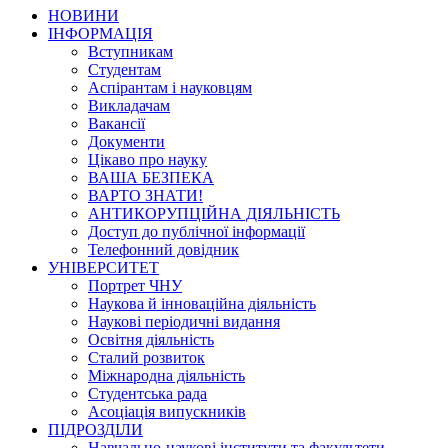
НОВИНИ
ІНФОРМАЦІЯ
Вступникам
Студентам
Аспірантам і науковцям
Викладачам
Вакансії
Документи
Цікаво про науку
ВАША БЕЗПЕКА
ВАРТО ЗНАТИ!
АНТИКОРУПЦІЙНА ДІЯЛЬНІСТЬ
Доступ до публічної інформації
Телефонний довідник
УНІВЕРСИТЕТ
Портрет ЧНУ
Наукова й інноваційна діяльність
Наукові періодичні видання
Освітня діяльність
Сталий розвиток
Міжнародна діяльність
Студентська рада
Асоціація випускників
ПІДРОЗДІЛИ
Навчально-наукові інститути та факультети