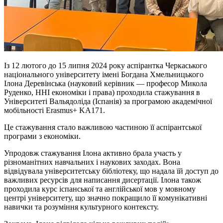
Із 12 лютого до 15 липня 2024 року аспірантка Черкаського
національного університету імені Богдана Хмельницького
Ілона Деревінська (науковий керівник — професор Микола
Руденко, ННІ економіки і права) проходила стажування в
Університеті Вальядоліда (Іспанія) за програмою академічної
мобільності Erasmus+ KA171.
Це стажування стало важливою частиною її аспірантської
програми з економіки.
Упродовж стажування Ілона активно брала участь у
різноманітних навчальних і наукових заходах. Вона
відвідувала університетську бібліотеку, що надала їй доступ до
важливих ресурсів для написання дисертації. Ілона також
проходила курс іспанської та англійської мов у мовному
центрі університету, що значно покращило її комунікативні
навички та розуміння культурного контексту.