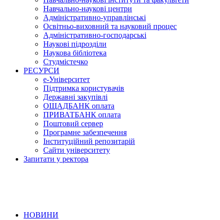
Навчально-наукові центри
Адміністративно-управлінські
Освітньо-виховний та науковий процес
Адміністративно-господарські
Наукові підрозділи
Наукова бібліотека
Студмістечко
РЕСУРСИ
е-Університет
Підтримка користувачів
Державні закупівлі
ОЩАДБАНК оплата
ПРИВАТБАНК оплата
Поштовий сервер
Програмне забезпечення
Інституційний репозитарій
Сайти університету
Запитати у ректора
НОВИНИ