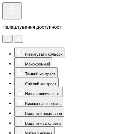
Налаштування доступності
Інвертувати кольори
Монохромний
Темний контраст
Світлий контраст
Низька насиченість
Висока насиченість
Виділити посилання
Виділити заголовки
Читач з екрана