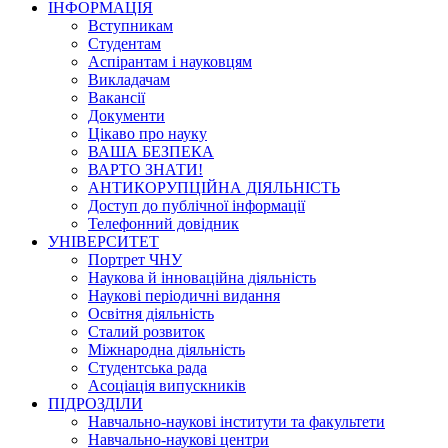
ІНФОРМАЦІЯ
Вступникам
Студентам
Аспірантам і науковцям
Викладачам
Вакансії
Документи
Цікаво про науку
ВАША БЕЗПЕКА
ВАРТО ЗНАТИ!
АНТИКОРУПЦІЙНА ДІЯЛЬНІСТЬ
Доступ до публічної інформації
Телефонний довідник
УНІВЕРСИТЕТ
Портрет ЧНУ
Наукова й інноваційна діяльність
Наукові періодичні видання
Освітня діяльність
Сталий розвиток
Міжнародна діяльність
Студентська рада
Асоціація випускників
ПІДРОЗДІЛИ
Навчально-наукові інститути та факультети
Навчально-наукові центри