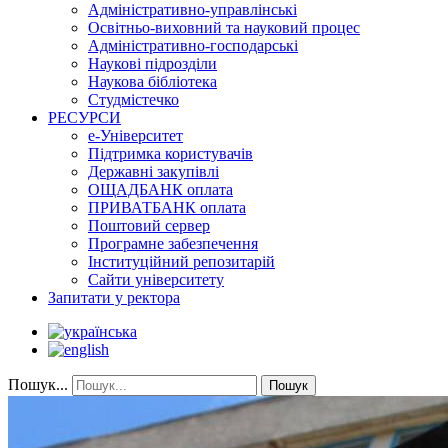
Адміністративно-управлінські
Освітньо-виховний та науковий процес
Адміністративно-господарські
Наукові підрозділи
Наукова бібліотека
Студмістечко
РЕСУРСИ
е-Університет
Підтримка користувачів
Державні закупівлі
ОЩАДБАНК оплата
ПРИВАТБАНК оплата
Поштовий сервер
Програмне забезпечення
Інституційний репозитарій
Сайти університету
Запитати у ректора
Пошук...
Пошук