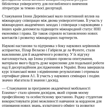
бібліотеки університету для поглибленого вивчення
літератури за темою своєї дисертації.
Стажування Ілони Деревінської мало позитивний вплив на
міжнародну співпрацю між двома університетами. Її участь у
міжнародних академічних заходах і співпраця з науковцями з
інших країн допомогла підвищити міжнародний статус ННІ
економіки і права. Це також сприяло встановленню нових
контактів і розвитку міжнародних партнерств.
Наукові настанови та підтримка з боку наукових керівників
аспірантки, Пілар Веласко і Габріеля де ла Фуенте, стали
важливими для її академічного розвитку. У їх відгуку
наголошується, що Ілона успішно провела опитування,
матеріали якого будуть дуже корисними для подальшої роботи
над її дисертаційним дослідженням в Україні. Вона завершила
курс іспанської мови з відмінними результатами і отримала
сертифікат рівня A1. Її участь у наукових семінарах і подіях
значно збагатила її знання і досвід.
— Стажування за програмою академічної мобільності
Erasmus+ стало цінним досвідом, який сприяв моєму
професійному та особистісному зростанню. Раджу студентам
використовувати різні можливості навчання за кордоном для
отримання нових знань, культурного обміну та розвитку