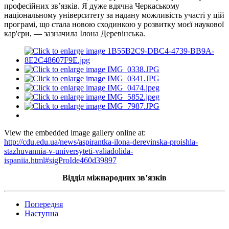
професійних зв’язків. Я дуже вдячна Черкаському
національному університету за надану можливість участі у цій
програмі, що стала новою сходинкою у розвитку моєї наукової
кар'єри, — зазначила Ілона Деревінська.
View the embedded image gallery online at:
http://cdu.edu.ua/news/aspirantka-ilona-derevinska-proishla-
stazhuvannia-v-universyteti-valiadolida-
ispaniia.html#sigProIde460d39897
Відділ
міжнародних зв’язків
Попередня
Наступна