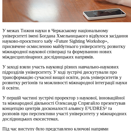
У межах Тижня науки в Черкаському національному
університеті імені Богдана Хмельницького відбулося засідання
науково-проєктного хабу «Future Sighting Workshop»,
присвячене осмисленню майбутнього університету, розвитку
міжнародної наукової співпраці та формуванню нових
міждисциплінарних дослідницьких напрямів.
У заході взяли участь науковці різних навчально-наукових
підрозділів університету. У ході зустрічі дискутували про
трансформацію сучасної вищої освіти, роль університетів у
розвитку регіонів та можливості міжнародної інтеграції науки
й освіти.
У першій частині зустрічі проректор з наукової, інноваційної
та міжнародної діяльності Олександр Спрягайло презентував
концепцію центрів досконалості альянсу E³UDRES² та
розповів про перспективи участі університету у міжнародних
дослідницьких екосистемах.
Під час виступу було представлено ключові напрями