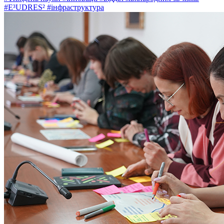
#E³UDRES²
#інфраструктура