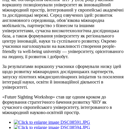
воркшопу позиціонували університет як інноваційний
міжнародний простір, інтегрований у європейські академічні
та дослідницькі мережі. Серед озвучених ідей: розвиток
англомовного середовища, обов’язкова міжнародна
мобільність, партнерство з бізнесом та іншими
університетами, сучасна високотехнологічна дослідницька
база, а також формування університету як регіонального
центру інновацій, науки та суспільного розвитку. Окремо
учасники наголошували на важливості створення people-
friendly та well-being university — університету, орієнтованого
на людину, її розвиток і добробут.
За результатами воркшопу учасники сформували низку ідей
щодо розвитку міжнародних дослідницьких партнерств,
запуску пілотних міждисциплінарних ініціатив та посилення
інтеграції науки, освіти й інноваційної діяльності в
університеті.
«Future Sighting Workshop» став ще одним кроком до
формування стратегічного бачення розвитку ЧНУ як
сучасного європейського університету, інтегрованого в
міжнародний науково-освітній простір.