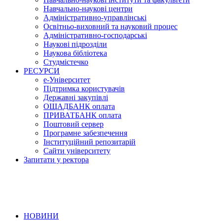
Навчально-наукові центри
Адміністративно-управлінські
Освітньо-виховний та науковий процес
Адміністративно-господарські
Наукові підрозділи
Наукова бібліотека
Студмістечко
РЕСУРСИ
е-Університет
Підтримка користувачів
Державні закупівлі
ОЩАДБАНК оплата
ПРИВАТБАНК оплата
Поштовий сервер
Програмне забезпечення
Інституційний репозитарій
Сайти університету
Запитати у ректора
НОВИНИ