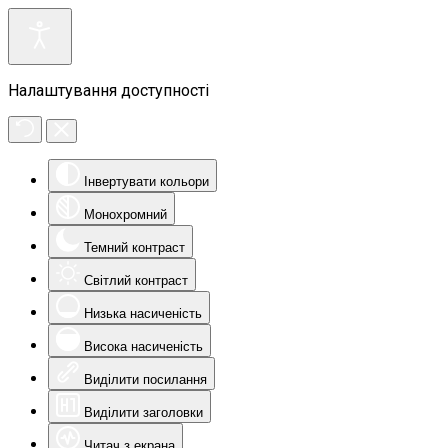
Налаштування доступності
Інвертувати кольори
Монохромний
Темний контраст
Світлий контраст
Низька насиченість
Висока насиченість
Виділити посилання
Виділити заголовки
Читач з екрана