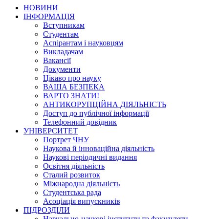
НОВИНИ
ІНФОРМАЦІЯ
Вступникам
Студентам
Аспірантам і науковцям
Викладачам
Вакансії
Документи
Цікаво про науку
ВАША БЕЗПЕКА
ВАРТО ЗНАТИ!
АНТИКОРУПЦІЙНА ДІЯЛЬНІСТЬ
Доступ до публічної інформації
Телефонний довідник
УНІВЕРСИТЕТ
Портрет ЧНУ
Наукова й інноваційна діяльність
Наукові періодичні видання
Освітня діяльність
Сталий розвиток
Міжнародна діяльність
Студентська рада
Асоціація випускників
ПІДРОЗДІЛИ
Навчально-наукові інститути та факультети