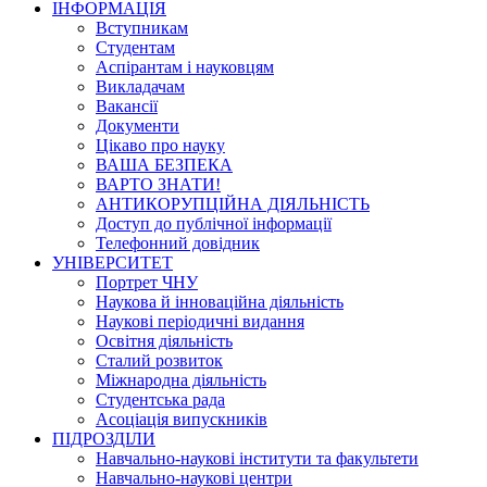
ІНФОРМАЦІЯ
Вступникам
Студентам
Аспірантам і науковцям
Викладачам
Вакансії
Документи
Цікаво про науку
ВАША БЕЗПЕКА
ВАРТО ЗНАТИ!
АНТИКОРУПЦІЙНА ДІЯЛЬНІСТЬ
Доступ до публічної інформації
Телефонний довідник
УНІВЕРСИТЕТ
Портрет ЧНУ
Наукова й інноваційна діяльність
Наукові періодичні видання
Освітня діяльність
Сталий розвиток
Міжнародна діяльність
Студентська рада
Асоціація випускників
ПІДРОЗДІЛИ
Навчально-наукові інститути та факультети
Навчально-наукові центри