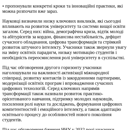
• пропонували конкретні кроки та інноваційні практики, які
можна розпочати вже зараз.
Науковці визначили низку ключових викликів, які сьогодні
впливають на розвиток університету та системи вищої освіти
загалом. Серед них: війна, демографічна криза, відтік молоді
та абітурієнтів за кордон, фінансова нестабільність, дефіцит
сучасного обладнання, цифрова трансформація та стрімкий
розвиток штучного інтелекту. Учасники також звернули увагу
на зміну освітніх парадигм, низьку мотивацію студентів і
необхідність переосмислення ролі університету в суспільстві.
Під час обговорення другого горизонту учасники
наголошували на важливості активізації міжнародної
співпраці, розвитку контактів із закордонними партнерами,
модернізації освітніх програм і впровадження сучасних
цифрових технологій. Серед ключових напрямів
трансформації також називали розвиток практико-
орієнтованого навчання, підтримку молодих науковців,
посилення ролі науки та досліджень, формування цифрових
компетентностей і емоційного інтелекту, а також адаптацію
освітнього процесу до особливостей нового покоління
студентів.
Під час обговорення бачення ЧНУ у 2032 році учасники