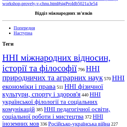
workshop-provely-v-chnu.html#sigProIdb5021a3e54
Відділ міжнародних зв'язків
Попередня
Наступна
Теги
ННІ міжнародних відносин,
історії та філософії
ННІ
796
природничих та аграрних наук
ННІ
570
економіки і права
ННІ фізичної
511
культури, спорту і здоров'я
ННІ
440
української філології та соціальних
комунікацій
ННІ педагогічної освіти,
385
соціальної роботи і мистецтва
ННІ
372
іноземних мов
Російсько-українська війна
336
227