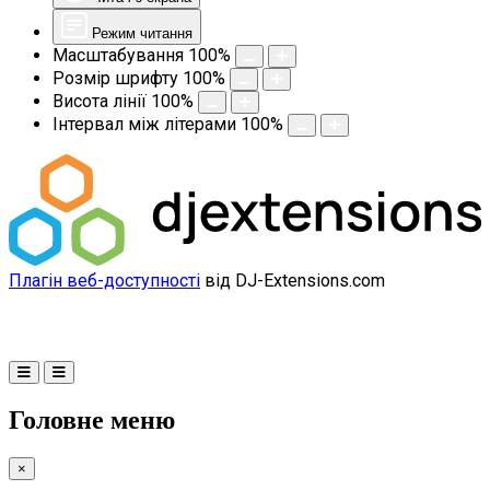
Режим читання
Масштабування
100
%
Розмір шрифту
100
%
Висота лінії
100
%
Інтервал між літерами
100
%
Плагін веб-доступності
від DJ-Extensions.com
Головне меню
×