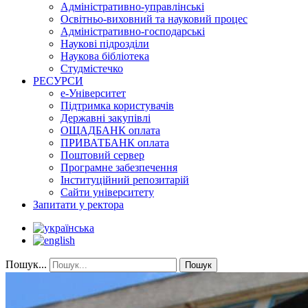
Адміністративно-управлінські
Освітньо-виховний та науковий процес
Адміністративно-господарські
Наукові підрозділи
Наукова бібліотека
Студмістечко
РЕСУРСИ
е-Університет
Підтримка користувачів
Державні закупівлі
ОЩАДБАНК оплата
ПРИВАТБАНК оплата
Поштовий сервер
Програмне забезпечення
Інституційний репозитарій
Сайти університету
Запитати у ректора
Пошук...
Пошук