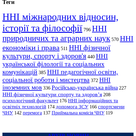
Теги
ННІ міжнародних відносин,
історії та філософії
ННІ
796
природничих та аграрних наук
ННІ
570
економіки і права
ННІ фізичної
511
культури, спорту і здоров'я
ННІ
440
української філології та соціальних
комунікацій
ННІ педагогічної освіти,
385
соціальної роботи і мистецтва
ННІ
372
іноземних мов
Російсько-українська війна
336
227
ННІ фізичної культури спорту та здоров’я
208
психологічний факультет
ННІ інформаційних та
176
освітніх технологій
допомога ЗСУ
спортсмени
174
166
ЧНУ
перемога
142
137
Приймальна комісія ЧНУ
119
АРХІВ НОВИН