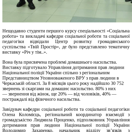
Нещодавно студенти першого курсу спеціальності «Соціальна
робота» та викладачі кафедри соціальної роботи та соціальної
педагогіки відвідали Центр розвитку громадянського
суспільства «Твій Простір», де було представлено тематичну
виставку «Річ у тім..».
Вона була присвячена проблемі домашнього насильства.
Виставку підготувало Управління дотримання прав людини
Національної поліції України спільно з регіональним
Представництвом Уповноваженого ВРУ з прав людини в
Черкаській області. За 8 місяців цього року надійшло 30 752
звернень зі скаргами на домашнє насильство. 80% з них
— звернення від жінок, ще 20% — від чоловіків, 40% —
постраждалі від фізичного насильства.
Завідувач кафедри соціальної роботи та соціальної педагогіки
Олена Коломієць, регіональний координатор взаємодії з
громадськістю Людмила Проценко, підполковник Управління
дотримання прав людини Національної поліції України
Володимир Захаренко, начальник відділу зв’язків з