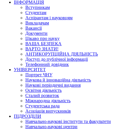
ІНФОРМАЦІЯ
Вступникам
Студентам
Аспірантам і науковцям
Викладачам
Вакансії
Документи
Цікаво про науку
ВАША БЕЗПЕКА
ВАРТО ЗНАТИ!
АНТИКОРУПЦІЙНА ДІЯЛЬНІСТЬ
Доступ до публічної інформації
Телефонний довідник
УНІВЕРСИТЕТ
Портрет ЧНУ
Наукова й інноваційна діяльність
Наукові періодичні видання
Освітня діяльність
Сталий розвиток
Міжнародна діяльність
Студентська рада
Асоціація випускників
ПІДРОЗДІЛИ
Навчально-наукові інститути та факультети
Навчально-наукові центри