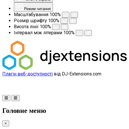
Режим читання
Масштабування
100
%
Розмір шрифту
100
%
Висота лінії
100
%
Інтервал між літерами
100
%
Плагін веб-доступності
від DJ-Extensions.com
Головне меню
×