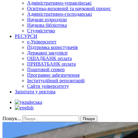
Адміністративно-управлінські
Освітньо-виховний та науковий процес
Адміністративно-господарські
Наукові підрозділи
Наукова бібліотека
Студмістечко
РЕСУРСИ
е-Університет
Підтримка користувачів
Державні закупівлі
ОЩАДБАНК оплата
ПРИВАТБАНК оплата
Поштовий сервер
Програмне забезпечення
Інституційний репозитарій
Сайти університету
Запитати у ректора
Пошук...
Пошук