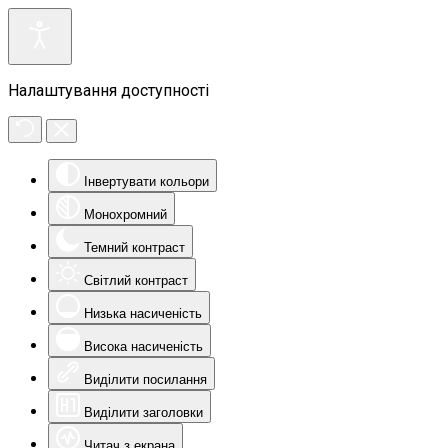
Налаштування доступності
Інвертувати кольори
Монохромний
Темний контраст
Світлий контраст
Низька насиченість
Висока насиченість
Виділити посилання
Виділити заголовки
Читач з екрана