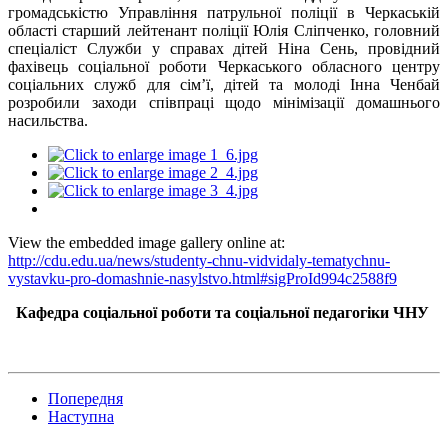
громадськістю Управління патрульної поліції в Черкаській
області старший лейтенант поліції Юлія Сліпченко, головний
спеціаліст Служби у справах дітей Ніна Сень, провідний
фахівець соціальної роботи Черкаського обласного центру
соціальних служб для сім’ї, дітей та молоді Інна Ченбай
розробили заходи співпраці щодо мінімізації домашнього
насильства.
View the embedded image gallery online at:
http://cdu.edu.ua/news/studenty-chnu-vidvidaly-tematychnu-
vystavku-pro-domashnie-nasylstvo.html#sigProId994c2588f9
Кафедра соціальної роботи та соціальної педагогіки ЧНУ
Попередня
Наступна