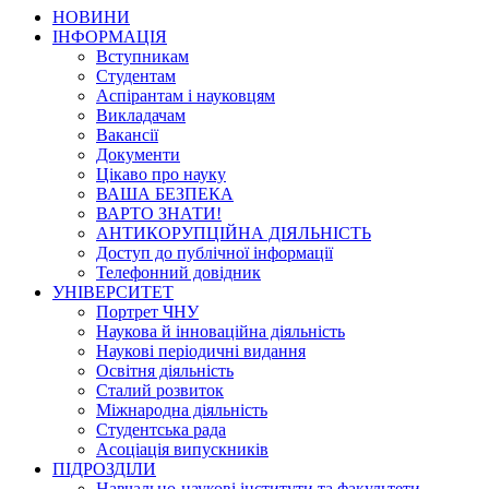
НОВИНИ
ІНФОРМАЦІЯ
Вступникам
Студентам
Аспірантам і науковцям
Викладачам
Вакансії
Документи
Цікаво про науку
ВАША БЕЗПЕКА
ВАРТО ЗНАТИ!
АНТИКОРУПЦІЙНА ДІЯЛЬНІСТЬ
Доступ до публічної інформації
Телефонний довідник
УНІВЕРСИТЕТ
Портрет ЧНУ
Наукова й інноваційна діяльність
Наукові періодичні видання
Освітня діяльність
Сталий розвиток
Міжнародна діяльність
Студентська рада
Асоціація випускників
ПІДРОЗДІЛИ
Навчально-наукові інститути та факультети