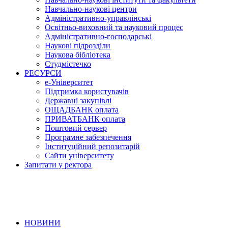
Навчально-наукові центри
Адміністративно-управлінські
Освітньо-виховний та науковий процес
Адміністративно-господарські
Наукові підрозділи
Наукова бібліотека
Студмістечко
РЕСУРСИ
е-Університет
Підтримка користувачів
Державні закупівлі
ОЩАДБАНК оплата
ПРИВАТБАНК оплата
Поштовий сервер
Програмне забезпечення
Інституційний репозитарій
Сайти університету
Запитати у ректора
НОВИНИ