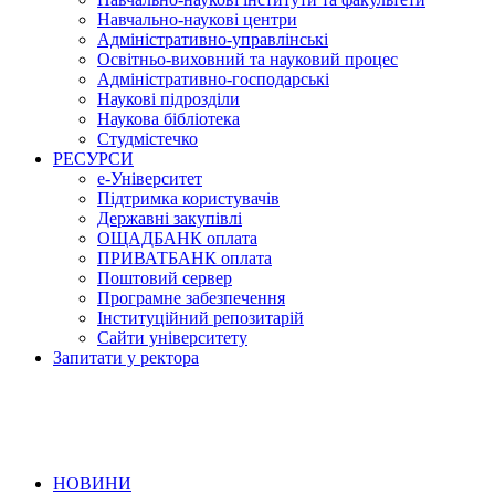
Навчально-наукові центри
Адміністративно-управлінські
Освітньо-виховний та науковий процес
Адміністративно-господарські
Наукові підрозділи
Наукова бібліотека
Студмістечко
РЕСУРСИ
е-Університет
Підтримка користувачів
Державні закупівлі
ОЩАДБАНК оплата
ПРИВАТБАНК оплата
Поштовий сервер
Програмне забезпечення
Інституційний репозитарій
Сайти університету
Запитати у ректора
НОВИНИ