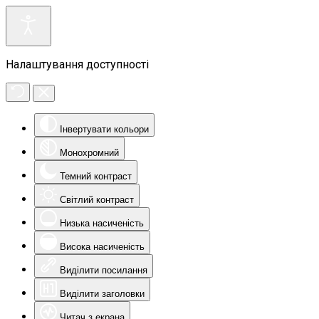
Налаштування доступності
Інвертувати кольори
Монохромний
Темний контраст
Світлий контраст
Низька насиченість
Висока насиченість
Виділити посилання
Виділити заголовки
Читач з екрана