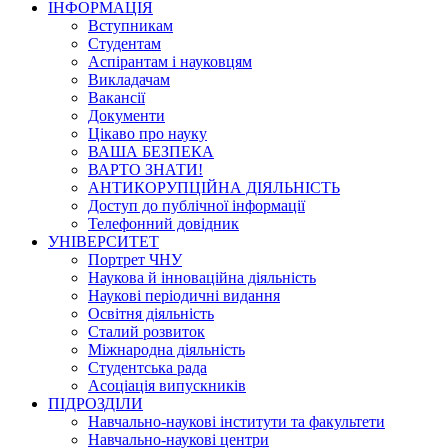
ІНФОРМАЦІЯ
Вступникам
Студентам
Аспірантам і науковцям
Викладачам
Вакансії
Документи
Цікаво про науку
ВАША БЕЗПЕКА
ВАРТО ЗНАТИ!
АНТИКОРУПЦІЙНА ДІЯЛЬНІСТЬ
Доступ до публічної інформації
Телефонний довідник
УНІВЕРСИТЕТ
Портрет ЧНУ
Наукова й інноваційна діяльність
Наукові періодичні видання
Освітня діяльність
Сталий розвиток
Міжнародна діяльність
Студентська рада
Асоціація випускників
ПІДРОЗДІЛИ
Навчально-наукові інститути та факультети
Навчально-наукові центри