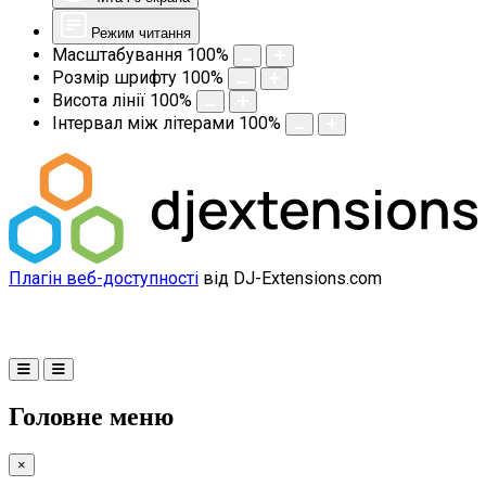
Режим читання
Масштабування
100
%
Розмір шрифту
100
%
Висота лінії
100
%
Інтервал між літерами
100
%
Плагін веб-доступності
від DJ-Extensions.com
Головне меню
×