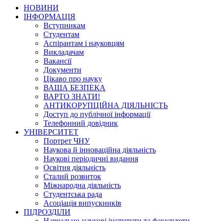
НОВИНИ
ІНФОРМАЦІЯ
Вступникам
Студентам
Аспірантам і науковцям
Викладачам
Вакансії
Документи
Цікаво про науку
ВАША БЕЗПЕКА
ВАРТО ЗНАТИ!
АНТИКОРУПЦІЙНА ДІЯЛЬНІСТЬ
Доступ до публічної інформації
Телефонний довідник
УНІВЕРСИТЕТ
Портрет ЧНУ
Наукова й інноваційна діяльність
Наукові періодичні видання
Освітня діяльність
Сталий розвиток
Міжнародна діяльність
Студентська рада
Асоціація випускників
ПІДРОЗДІЛИ
Навчально-наукові інститути та факультети