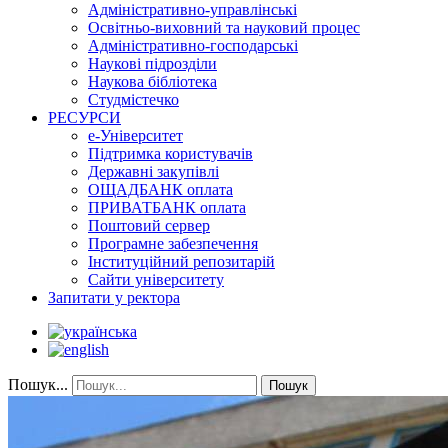
Адміністративно-управлінські
Освітньо-виховний та науковий процес
Адміністративно-господарські
Наукові підрозділи
Наукова бібліотека
Студмістечко
РЕСУРСИ
е-Університет
Підтримка користувачів
Державні закупівлі
ОЩАДБАНК оплата
ПРИВАТБАНК оплата
Поштовий сервер
Програмне забезпечення
Інституційний репозитарій
Сайти університету
Запитати у ректора
Пошук...
Пошук