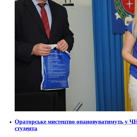
Ораторське мистецтво опановуватимуть у ЧН
студента