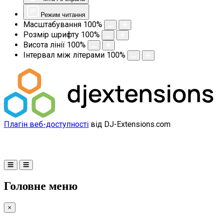
Режим читання
Масштабування
100
%
Розмір шрифту
100
%
Висота лінії
100
%
Інтервал між літерами
100
%
Плагін веб-доступності
від DJ-Extensions.com
Головне меню
×