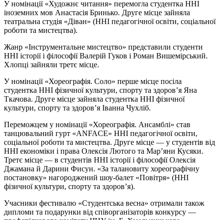
У номінації «Художнє читання» перемогла студентка ННІ
іноземних мов Анастасія Бринько. Друге місце зайняла
театральна студія «Діван» (ННІ педагогічної освіти, соціальної
роботи та мистецтва).
Жанр «Інструментальне мистецтво» представили студенти
ННІ історії і філософії Валерій Гуков і Роман Вишемірський.
Хлопці зайняли третє місце.
У номінації «Хореографія. Соло» перше місце посіла
студентка ННІ фізичної культури, спорту та здоров’я Яна
Ткачова. Друге місце зайняла студентка ННІ фізичної
культури, спорту та здоров’я Іванна Чухліб.
Переможцем у номінації «Хореографія. Ансамблі» став
танцювальний гурт «ANFACE» ННІ педагогічної освіти,
соціальної роботи та мистецтва. Друге місце — у студентів від
ННІ економіки і права Олексія Лютого та Мар’яни Кусяки.
Третє місце — в студентів ННІ історії і філософії Олексія
Джамана й Дарини Фисун. «За талановиту хореографічну
постановку» нагороджений шоу-балет «Повітря» (ННІ
фізичної культури, спорту та здоров’я).
Учасники фестивалю «Студентська весна» отримали також
дипломи та подарунки від співорганізаторів конкурсу —