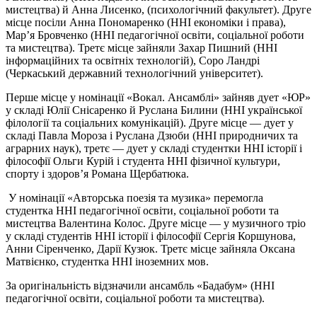
мистецтва) й Анна Лисенко, (психологічний факультет). Друге
місце посіли Анна Пономаренко (ННІ економіки і права),
Мар’я Бровченко (ННІ педагогічної освіти, соціальної роботи
та мистецтва). Третє місце зайняли Захар Пишний (ННІ
інформаційних та освітніх технологій), Соро Ландрі
(Черкаський державний технологічний університет).
Перше місце у номінації «Вокал. Ансамблі» зайняв дует «ЮР»
у складі Юлії Снісаренко й Руслана Билини (ННІ української
філології та соціальних комунікацій). Друге місце — дует у
складі Павла Мороза і Руслана Дзюби (ННІ природничих та
аграрних наук), третє — дует у складі студентки ННІ історії і
філософії Ольги Курій і студента ННІ фізичної культури,
спорту і здоров’я Романа Щербатюка.
У номінації «Авторська поезія та музика» перемогла
студентка ННІ педагогічної освіти, соціальної роботи та
мистецтва Валентина Колос. Друге місце — у музичного тріо
у складі студентів ННІ історії і філософії Сергія Коршунова,
Анни Сіренченко, Дарії Кузюк. Третє місце зайняла Оксана
Матвієнко, студентка ННІ іноземних мов.
За оригінальність відзначили ансамбль «Бадабум» (ННІ
педагогічної освіти, соціальної роботи та мистецтва).