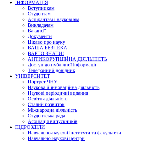
ІНФОРМАЦІЯ
Вступникам
Студентам
Аспірантам і науковцям
Викладачам
Вакансії
Документи
Цікаво про науку
ВАША БЕЗПЕКА
ВАРТО ЗНАТИ!
АНТИКОРУПЦІЙНА ДІЯЛЬНІСТЬ
Доступ до публічної інформації
Телефонний довідник
УНІВЕРСИТЕТ
Портрет ЧНУ
Наукова й інноваційна діяльність
Наукові періодичні видання
Освітня діяльність
Сталий розвиток
Міжнародна діяльність
Студентська рада
Асоціація випускників
ПІДРОЗДІЛИ
Навчально-наукові інститути та факультети
Навчально-наукові центри