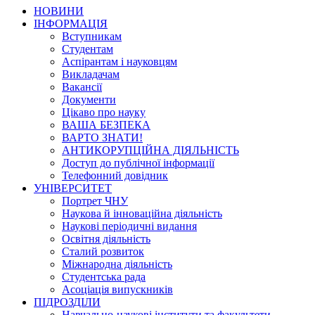
НОВИНИ
ІНФОРМАЦІЯ
Вступникам
Студентам
Аспірантам і науковцям
Викладачам
Вакансії
Документи
Цікаво про науку
ВАША БЕЗПЕКА
ВАРТО ЗНАТИ!
АНТИКОРУПЦІЙНА ДІЯЛЬНІСТЬ
Доступ до публічної інформації
Телефонний довідник
УНІВЕРСИТЕТ
Портрет ЧНУ
Наукова й інноваційна діяльність
Наукові періодичні видання
Освітня діяльність
Сталий розвиток
Міжнародна діяльність
Студентська рада
Асоціація випускників
ПІДРОЗДІЛИ
Навчально-наукові інститути та факультети