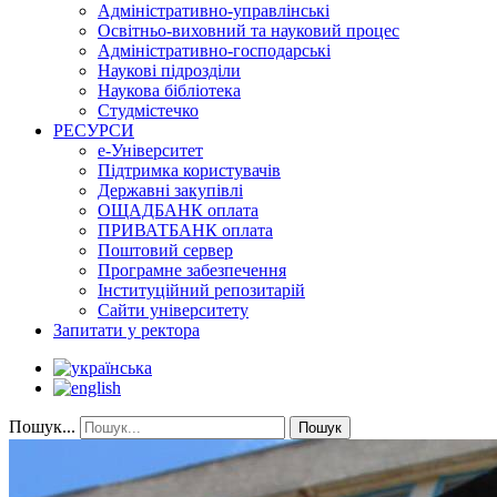
Адміністративно-управлінські
Освітньо-виховний та науковий процес
Адміністративно-господарські
Наукові підрозділи
Наукова бібліотека
Студмістечко
РЕСУРСИ
е-Університет
Підтримка користувачів
Державні закупівлі
ОЩАДБАНК оплата
ПРИВАТБАНК оплата
Поштовий сервер
Програмне забезпечення
Інституційний репозитарій
Сайти університету
Запитати у ректора
Пошук...
Пошук