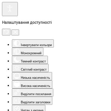
Налаштування доступності
Інвертувати кольори
Монохромний
Темний контраст
Світлий контраст
Низька насиченість
Висока насиченість
Виділити посилання
Виділити заголовки
Читач з екрана