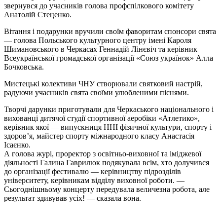
звернувся до учасників голова профспілкового комітету
Анатолій Стеценко.
Вітання і подарунки вручили своїм фаворитам спонсори свята
— голова Польського культурного центру імені Кароля
Шимановського в Черкасах Геннадій Лінєвіч та керівник
Всеукраїнської громадської організації «Союз українок» Алла
Бочковська.
Мистецькі колективи ЧНУ створювали святковий настрій,
радуючи учасників свята своїми улюбленими піснями.
Творчі дарунки приготували для Черкаського національного і
вихованці дитячої студії спортивної аеробіки «Атлетико»,
керівник якої — випускниця ННІ фізичної культури, спорту і
здоров’я, майстер спорту міжнародного класу Анастасія
Ісаєнко.
А голова журі, проректор з освітньо-виховної та іміджевої
діяльності Галина Гаврилюк подякувала всім, хто долучився
до організації фестивалю — керівництву підрозділів
університету, керівникам відділу виховної роботи. —
Сьогоднішньому концерту передувала величезна робота, але
результат здивував усіх! — сказала вона.