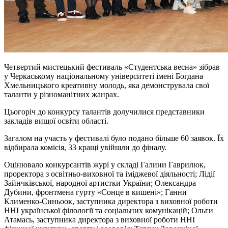
Четвертий мистецький фестиваль «Студентська весна» зібрав
у Черкаському національному університеті імені Богдана
Хмельницького креативну молодь, яка демонструвала свої
таланти у різноманітних жанрах.
Цьогоріч до конкурсу талантів долучилися представники
закладів вищої освіти області.
Загалом на участь у фестивалі було подано більше 60 заявок. Їх
відбирала комісія, 33 кращі увійшли до фіналу.
Оцінювало конкурсантів журі у складі Галини Гаврилюк,
проректора з освітньо-виховної та іміджевої діяльності; Лідії
Зайнчківської, народної артистки України; Олександра
Дубини, фронтмена гурту «Сонце в кишені»; Ганни
Клименко-Синьоок, заступника директора з виховної роботи
ННІ української філології та соціальних комунікацій; Ольги
Атамась, заступника директора з виховної роботи ННІ