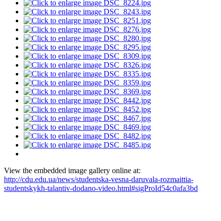
View the embedded image gallery online at:
http://cdu.edu.ua/news/studentska-vesna-daruvala-rozmaittia-
studentskykh-talantiv-dodano-video.html#sigProId54c0afa3bd