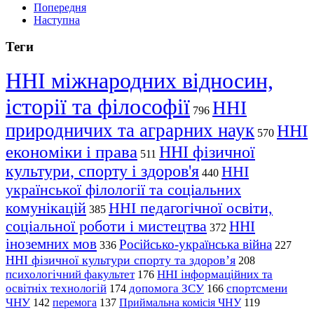
Попередня
Наступна
Теги
ННІ міжнародних відносин,
історії та філософії
ННІ
796
природничих та аграрних наук
ННІ
570
економіки і права
ННІ фізичної
511
культури, спорту і здоров'я
ННІ
440
української філології та соціальних
комунікацій
ННІ педагогічної освіти,
385
соціальної роботи і мистецтва
ННІ
372
іноземних мов
Російсько-українська війна
336
227
ННІ фізичної культури спорту та здоров’я
208
психологічний факультет
ННІ інформаційних та
176
освітніх технологій
допомога ЗСУ
спортсмени
174
166
ЧНУ
перемога
142
137
Приймальна комісія ЧНУ
119