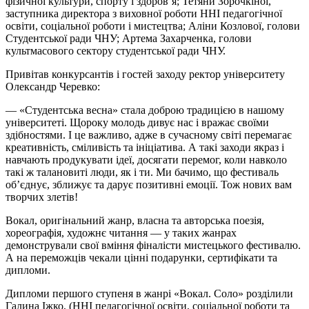
фізичної культури, спорту і здоров’я; Тетяни Зорочкіної,
заступника директора з виховної роботи ННІ педагогічної
освіти, соціальної роботи і мистецтва; Аліни Козлової, голови
Студентської ради ЧНУ; Артема Захарченка, голови
культмасового сектору студентської ради ЧНУ.
Привітав конкурсантів і гостей заходу ректор університету
Олександр Черевко:
— «Студентська весна» стала доброю традицією в нашому
університеті. Щороку молодь дивує нас і вражає своїми
здібностями. І це важливо, адже в сучасному світі перемагає
креативність, сміливість та ініціатива. А такі заходи якраз і
навчають продукувати ідеї, досягати перемог, коли навколо
такі ж талановиті люди, як і ти. Ми бачимо, що фестиваль
об’єднує, зближує та дарує позитивні емоції. Тож нових вам
творчих злетів!
Вокал, оригінальний жанр, власна та авторська поезія,
хореографія, художнє читання — у таких жанрах
демонстрували свої вміння фіналісти мистецького фестивалю.
А на переможців чекали цінні подарунки, сертифікати та
дипломи.
Дипломи першого ступеня в жанрі «Вокал. Соло» розділили
Галина Іжко, (ННІ педагогічної освіти, соціальної роботи та