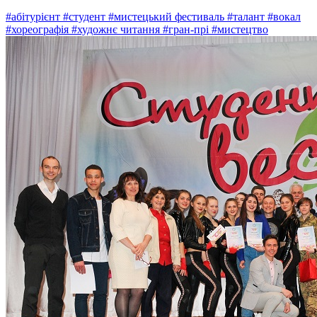
#абітурієнт
#студент
#мистецький фестиваль
#талант
#вокал
#хореографія
#художнє читання
#гран-прі
#мистецтво