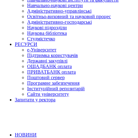
Навчально-наукові центри
Адміністративно-управлінські
Освітньо-виховний та науковий процес
Адміністративно-господарські
Наукові підрозділи
Наукова бібліотека
Студмістечко
РЕСУРСИ
е-Університет
Підтримка користувачів
Державні закупівлі
ОЩАДБАНК оплата
ПРИВАТБАНК оплата
Поштовий сервер
Програмне забезпечення
Інституційний репозитарій
Сайти університету
Запитати у ректора
НОВИНИ