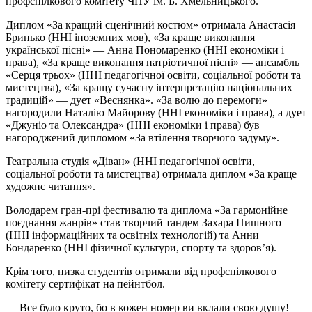
профспілкового комітету ЧНУ ім. Б. Хмельницького.
Диплом «За кращий сценічний костюм» отримала Анастасія
Бринько (ННІ іноземних мов), «За краще виконання
української пісні» — Анна Пономаренко (ННІ економіки і
права), «За краще виконання патріотичної пісні» — ансамбль
«Серця трьох» (ННІ педагогічної освіти, соціальної роботи та
мистецтва), «За кращу сучасну інтерпретацію національних
традицій» — дует «Веснянка». «За волю до перемоги»
нагородили Наталію Майорову (ННІ економіки і права), а дует
«Джуніо та Олександра» (ННІ економіки і права) був
нагороджений дипломом «За втілення творчого задуму».
Театральна студія «Діван» (ННІ педагогічної освіти,
соціальної роботи та мистецтва) отримала диплом «За краще
художнє читання».
Володарем гран-прі фестивалю та диплома «За гармонійне
поєднання жанрів» став творчий тандем Захара Пишного
(ННІ інформаційних та освітніх технологій) та Анни
Бондаренко (ННІ фізичної культури, спорту та здоров’я).
Крім того, низка студентів отримали від профспілкового
комітету сертифікат на пейнтбол.
— Все було круто, бо в кожен номер ви вклали свою душу! —