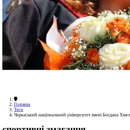
Головна
Теги
Черкаський національний університет імені Богдана Хме
спортивні змагання