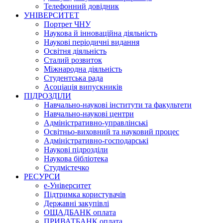
Телефонний довідник
УНІВЕРСИТЕТ
Портрет ЧНУ
Наукова й інноваційна діяльність
Наукові періодичні видання
Освітня діяльність
Сталий розвиток
Міжнародна діяльність
Студентська рада
Асоціація випускників
ПІДРОЗДІЛИ
Навчально-наукові інститути та факультети
Навчально-наукові центри
Адміністративно-управлінські
Освітньо-виховний та науковий процес
Адміністративно-господарські
Наукові підрозділи
Наукова бібліотека
Студмістечко
РЕСУРСИ
е-Університет
Підтримка користувачів
Державні закупівлі
ОЩАДБАНК оплата
ПРИВАТБАНК оплата