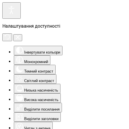
Налаштування доступності
Інвертувати кольори
Монохромний
Темний контраст
Світлий контраст
Низька насиченість
Висока насиченість
Виділити посилання
Виділити заголовки
Читач з екрана