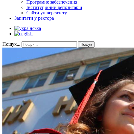
Програмне забезпечення
Інституційний репозитарій
Сайти університету
Запитати у ректора
Пошук...
Пошук