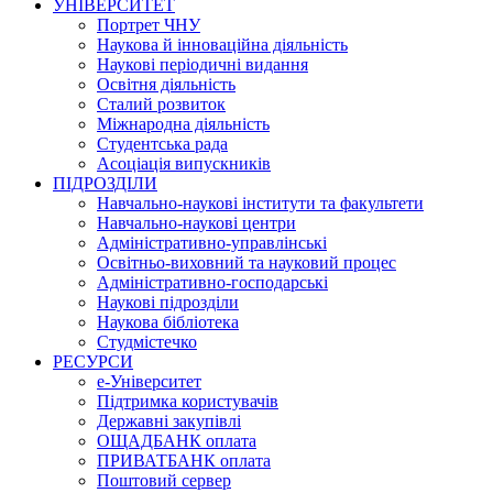
УНІВЕРСИТЕТ
Портрет ЧНУ
Наукова й інноваційна діяльність
Наукові періодичні видання
Освітня діяльність
Сталий розвиток
Міжнародна діяльність
Студентська рада
Асоціація випускників
ПІДРОЗДІЛИ
Навчально-наукові інститути та факультети
Навчально-наукові центри
Адміністративно-управлінські
Освітньо-виховний та науковий процес
Адміністративно-господарські
Наукові підрозділи
Наукова бібліотека
Студмістечко
РЕСУРСИ
е-Університет
Підтримка користувачів
Державні закупівлі
ОЩАДБАНК оплата
ПРИВАТБАНК оплата
Поштовий сервер