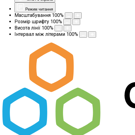
Режим читання
Масштабування
100
%
Розмір шрифту
100
%
Висота лінії
100
%
Інтервал між літерами
100
%