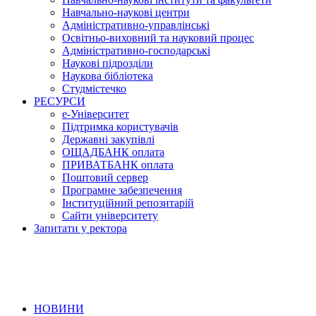
Навчально-наукові центри
Адміністративно-управлінські
Освітньо-виховний та науковий процес
Адміністративно-господарські
Наукові підрозділи
Наукова бібліотека
Студмістечко
РЕСУРСИ
е-Університет
Підтримка користувачів
Державні закупівлі
ОЩАДБАНК оплата
ПРИВАТБАНК оплата
Поштовий сервер
Програмне забезпечення
Інституційний репозитарій
Сайти університету
Запитати у ректора
НОВИНИ