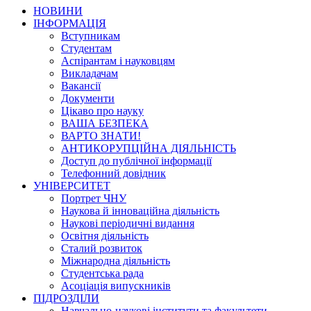
НОВИНИ
ІНФОРМАЦІЯ
Вступникам
Студентам
Аспірантам і науковцям
Викладачам
Вакансії
Документи
Цікаво про науку
ВАША БЕЗПЕКА
ВАРТО ЗНАТИ!
АНТИКОРУПЦІЙНА ДІЯЛЬНІСТЬ
Доступ до публічної інформації
Телефонний довідник
УНІВЕРСИТЕТ
Портрет ЧНУ
Наукова й інноваційна діяльність
Наукові періодичні видання
Освітня діяльність
Сталий розвиток
Міжнародна діяльність
Студентська рада
Асоціація випускників
ПІДРОЗДІЛИ
Навчально-наукові інститути та факультети