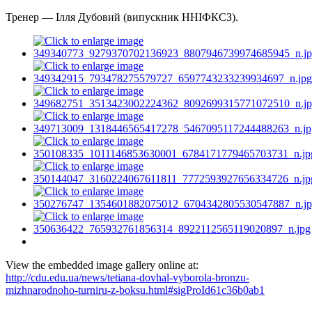
Тренер — Ілля Дубовий (випускник ННІФКСЗ).
View the embedded image gallery online at:
http://cdu.edu.ua/news/tetiana-dovhal-vyborola-bronzu-
mizhnarodnoho-turniru-z-boksu.html#sigProId61c36b0ab1