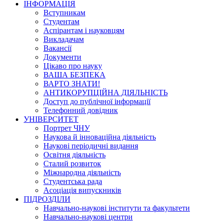
ІНФОРМАЦІЯ
Вступникам
Студентам
Аспірантам і науковцям
Викладачам
Вакансії
Документи
Цікаво про науку
ВАША БЕЗПЕКА
ВАРТО ЗНАТИ!
АНТИКОРУПЦІЙНА ДІЯЛЬНІСТЬ
Доступ до публічної інформації
Телефонний довідник
УНІВЕРСИТЕТ
Портрет ЧНУ
Наукова й інноваційна діяльність
Наукові періодичні видання
Освітня діяльність
Сталий розвиток
Міжнародна діяльність
Студентська рада
Асоціація випускників
ПІДРОЗДІЛИ
Навчально-наукові інститути та факультети
Навчально-наукові центри