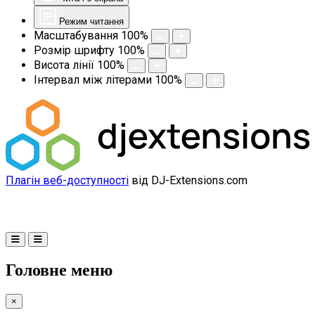
Режим читання
Масштабування
100
%
Розмір шрифту
100
%
Висота лінії
100
%
Інтервал між літерами
100
%
Плагін веб-доступності
від DJ-Extensions.com
Головне меню
×