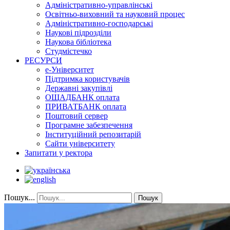
Адміністративно-управлінські
Освітньо-виховний та науковий процес
Адміністративно-господарські
Наукові підрозділи
Наукова бібліотека
Студмістечко
РЕСУРСИ
е-Університет
Підтримка користувачів
Державні закупівлі
ОЩАДБАНК оплата
ПРИВАТБАНК оплата
Поштовий сервер
Програмне забезпечення
Інституційний репозитарій
Сайти університету
Запитати у ректора
Пошук...
Пошук