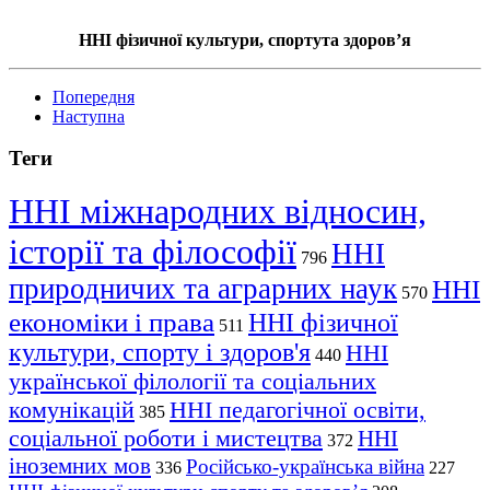
ННІ фізичної культури, спортута здоров’я
Попередня
Наступна
Теги
ННІ міжнародних відносин,
історії та філософії
ННІ
796
природничих та аграрних наук
ННІ
570
економіки і права
ННІ фізичної
511
культури, спорту і здоров'я
ННІ
440
української філології та соціальних
комунікацій
ННІ педагогічної освіти,
385
соціальної роботи і мистецтва
ННІ
372
іноземних мов
Російсько-українська війна
336
227