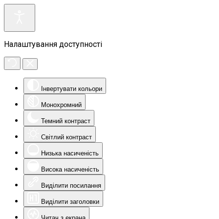
Налаштування доступності
Інвертувати кольори
Монохромний
Темний контраст
Світлий контраст
Низька насиченість
Висока насиченість
Виділити посилання
Виділити заголовки
Читач з екрана