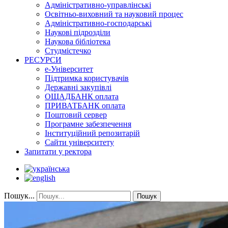
Адміністративно-управлінські
Освітньо-виховний та науковий процес
Адміністративно-господарські
Наукові підрозділи
Наукова бібліотека
Студмістечко
РЕСУРСИ
е-Університет
Підтримка користувачів
Державні закупівлі
ОЩАДБАНК оплата
ПРИВАТБАНК оплата
Поштовий сервер
Програмне забезпечення
Інституційний репозитарій
Сайти університету
Запитати у ректора
Пошук...
Пошук