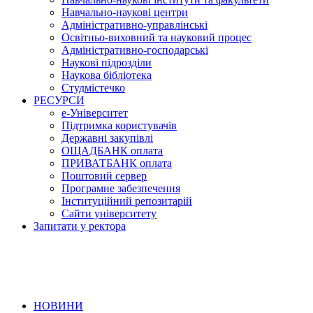
Навчально-наукові центри
Адміністративно-управлінські
Освітньо-виховний та науковий процес
Адміністративно-господарські
Наукові підрозділи
Наукова бібліотека
Студмістечко
РЕСУРСИ
е-Університет
Підтримка користувачів
Державні закупівлі
ОЩАДБАНК оплата
ПРИВАТБАНК оплата
Поштовий сервер
Програмне забезпечення
Інституційний репозитарій
Сайти університету
Запитати у ректора
НОВИНИ