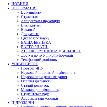
НОВИНИ
ІНФОРМАЦІЯ
Вступникам
Студентам
Аспірантам і науковцям
Викладачам
Вакансії
Документи
Цікаво про науку
ВАША БЕЗПЕКА
ВАРТО ЗНАТИ!
АНТИКОРУПЦІЙНА ДІЯЛЬНІСТЬ
Доступ до публічної інформації
Телефонний довідник
УНІВЕРСИТЕТ
Портрет ЧНУ
Наукова й інноваційна діяльність
Наукові періодичні видання
Освітня діяльність
Сталий розвиток
Міжнародна діяльність
Студентська рада
Асоціація випускників
ПІДРОЗДІЛИ
Навчально-наукові інститути та факультети