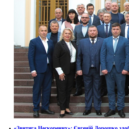
«Звитяга Нескорених»: Євгеній Дорошко здобу