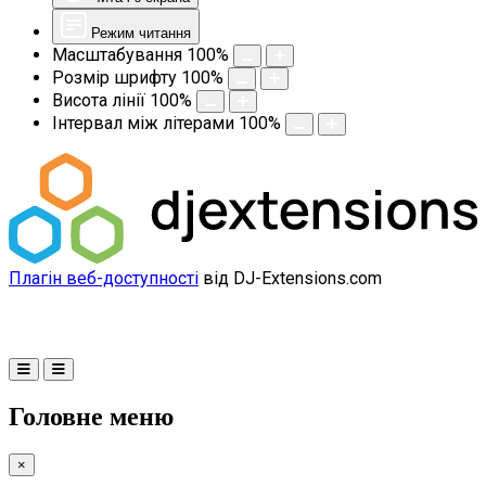
Режим читання
Масштабування
100
%
Розмір шрифту
100
%
Висота лінії
100
%
Інтервал між літерами
100
%
Плагін веб-доступності
від DJ-Extensions.com
Головне меню
×