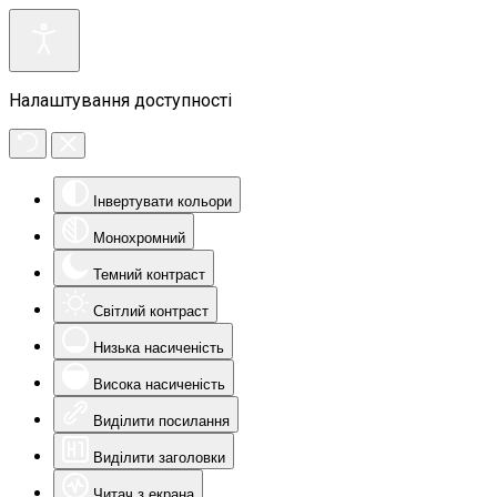
Налаштування доступності
Інвертувати кольори
Монохромний
Темний контраст
Світлий контраст
Низька насиченість
Висока насиченість
Виділити посилання
Виділити заголовки
Читач з екрана