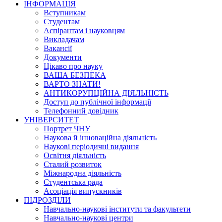
ІНФОРМАЦІЯ
Вступникам
Студентам
Аспірантам і науковцям
Викладачам
Вакансії
Документи
Цікаво про науку
ВАША БЕЗПЕКА
ВАРТО ЗНАТИ!
АНТИКОРУПЦІЙНА ДІЯЛЬНІСТЬ
Доступ до публічної інформації
Телефонний довідник
УНІВЕРСИТЕТ
Портрет ЧНУ
Наукова й інноваційна діяльність
Наукові періодичні видання
Освітня діяльність
Сталий розвиток
Міжнародна діяльність
Студентська рада
Асоціація випускників
ПІДРОЗДІЛИ
Навчально-наукові інститути та факультети
Навчально-наукові центри