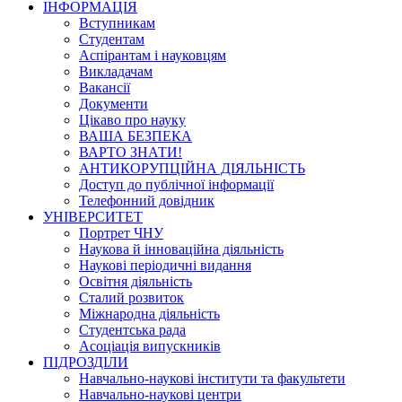
ІНФОРМАЦІЯ
Вступникам
Студентам
Аспірантам і науковцям
Викладачам
Вакансії
Документи
Цікаво про науку
ВАША БЕЗПЕКА
ВАРТО ЗНАТИ!
АНТИКОРУПЦІЙНА ДІЯЛЬНІСТЬ
Доступ до публічної інформації
Телефонний довідник
УНІВЕРСИТЕТ
Портрет ЧНУ
Наукова й інноваційна діяльність
Наукові періодичні видання
Освітня діяльність
Сталий розвиток
Міжнародна діяльність
Студентська рада
Асоціація випускників
ПІДРОЗДІЛИ
Навчально-наукові інститути та факультети
Навчально-наукові центри