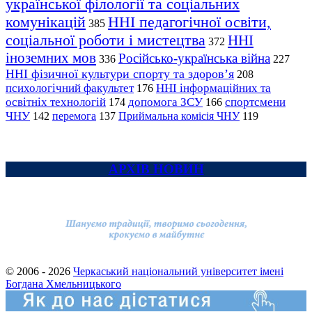
української філології та соціальних
комунікацій
ННІ педагогічної освіти,
385
соціальної роботи і мистецтва
ННІ
372
іноземних мов
Російсько-українська війна
336
227
ННІ фізичної культури спорту та здоров’я
208
психологічний факультет
ННІ інформаційних та
176
освітніх технологій
допомога ЗСУ
спортсмени
174
166
ЧНУ
перемога
142
137
Приймальна комісія ЧНУ
119
АРХІВ НОВИН
© 2006 - 2026
Черкаський національний університет імені
Богдана Хмельницького