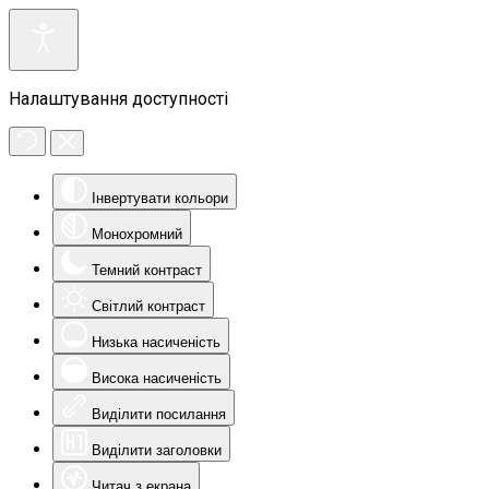
Налаштування доступності
Інвертувати кольори
Монохромний
Темний контраст
Світлий контраст
Низька насиченість
Висока насиченість
Виділити посилання
Виділити заголовки
Читач з екрана