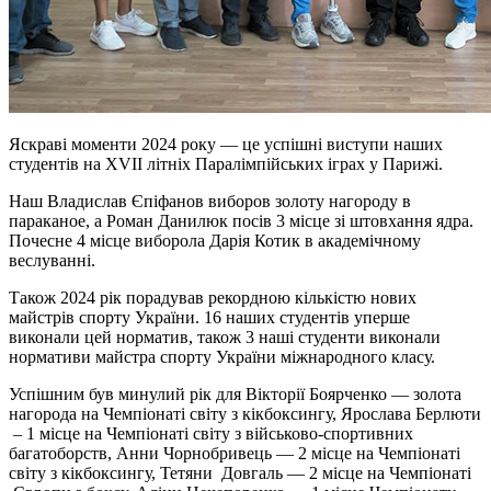
Яскраві моменти 2024 року — це успішні виступи наших
студентів на XVII літніх Паралімпійських іграх у Парижі.
Наш Владислав Єпіфанов виборов золоту нагороду в
параканое, а Роман Данилюк посів 3 місце зі штовхання ядра.
Почесне 4 місце виборола Дарія Котик в академічному
веслуванні.
Також 2024 рік порадував рекордною кількістю нових
майстрів спорту України. 16 наших студентів уперше
виконали цей норматив, також 3 наші студенти виконали
нормативи майстра спорту України міжнародного класу.
Успішним був минулий рік для Вікторії Боярченко — золота
нагорода на Чемпіонаті світу з кікбоксингу, Ярослава Берлюти
– 1 місце на Чемпіонаті світу з військово-спортивних
багатоборств, Анни Чорнобривець — 2 місце на Чемпіонаті
світу з кікбоксингу, Тетяни Довгаль — 2 місце на Чемпіонаті