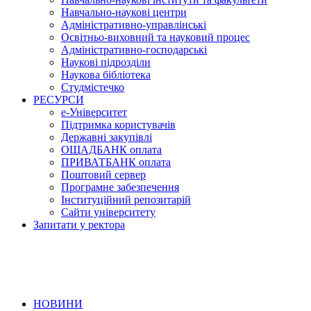
Навчально-наукові центри
Адміністративно-управлінські
Освітньо-виховний та науковий процес
Адміністративно-господарські
Наукові підрозділи
Наукова бібліотека
Студмістечко
РЕСУРСИ
е-Університет
Підтримка користувачів
Державні закупівлі
ОЩАДБАНК оплата
ПРИВАТБАНК оплата
Поштовий сервер
Програмне забезпечення
Інституційний репозитарій
Сайти університету
Запитати у ректора
НОВИНИ