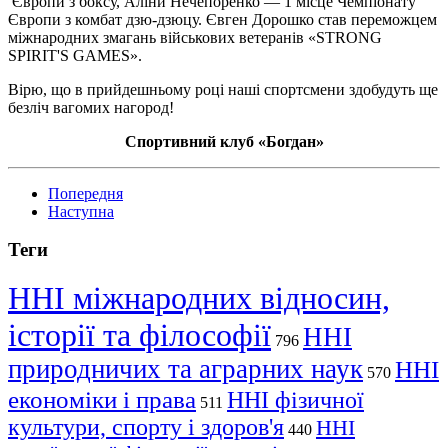
Європи з боксу, Аліни Нечепоренко — 1 місце Чемпіонату
Європи з комбат дзю-дзюцу. Євген Дорошко став переможцем
міжнародних змагань військових ветеранів «STRONG
SPIRIT'S GAMES».
Вірю, що в прийдешньому році наші спортсмени здобудуть ще
безліч вагомих нагород!
Спортивний
клуб
«Богдан»
Попередня
Наступна
Теги
ННІ міжнародних відносин,
історії та філософії
ННІ
796
природничих та аграрних наук
ННІ
570
економіки і права
ННІ фізичної
511
культури, спорту і здоров'я
ННІ
440