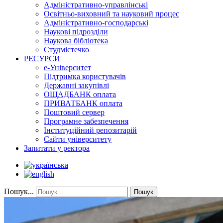
Адміністративно-управлінські
Освітньо-виховний та науковий процес
Адміністративно-господарські
Наукові підрозділи
Наукова бібліотека
Студмістечко
РЕСУРСИ
е-Університет
Підтримка користувачів
Державні закупівлі
ОЩАДБАНК оплата
ПРИВАТБАНК оплата
Поштовий сервер
Програмне забезпечення
Інституційний репозитарій
Сайти університету
Запитати у ректора
Пошук...
Пошук