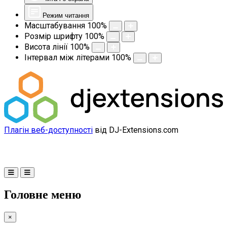
Режим читання
Масштабування
100
%
Розмір шрифту
100
%
Висота лінії
100
%
Інтервал між літерами
100
%
Плагін веб-доступності
від DJ-Extensions.com
Головне меню
×