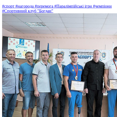
#спорт
#нагорода
#перемога
#Паралімпійські ігри
#чемпіони
#Спортивний клуб "Богдан"