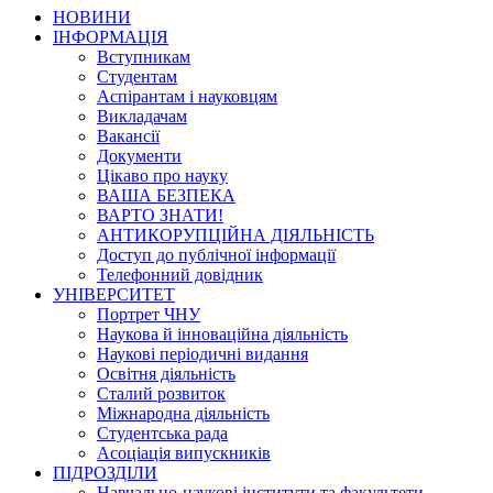
НОВИНИ
ІНФОРМАЦІЯ
Вступникам
Студентам
Аспірантам і науковцям
Викладачам
Вакансії
Документи
Цікаво про науку
ВАША БЕЗПЕКА
ВАРТО ЗНАТИ!
АНТИКОРУПЦІЙНА ДІЯЛЬНІСТЬ
Доступ до публічної інформації
Телефонний довідник
УНІВЕРСИТЕТ
Портрет ЧНУ
Наукова й інноваційна діяльність
Наукові періодичні видання
Освітня діяльність
Сталий розвиток
Міжнародна діяльність
Студентська рада
Асоціація випускників
ПІДРОЗДІЛИ
Навчально-наукові інститути та факультети