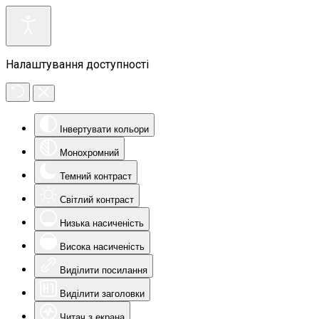
Налаштування доступності
Інвертувати кольори
Монохромний
Темний контраст
Світлий контраст
Низька насиченість
Висока насиченість
Виділити посилання
Виділити заголовки
Читач з екрана