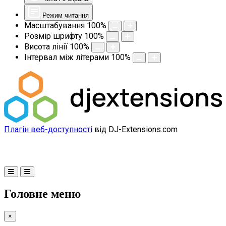
Режим читання
Масштабування
100
%
Розмір шрифту
100
%
Висота лінії
100
%
Інтервал між літерами
100
%
Плагін веб-доступності
від DJ-Extensions.com
Головне меню
×