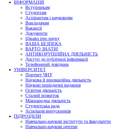
ІНФОРМАЦІЯ
Вступникам
Студентам
Аспірантам і науковцям
Викладачам
Вакансії
Документи
Цікаво про науку
ВАША БЕЗПЕКА
ВАРТО ЗНАТИ!
АНТИКОРУПЦІЙНА ДІЯЛЬНІСТЬ
Доступ до публічної інформації
Телефонний довідник
УНІВЕРСИТЕТ
Портрет ЧНУ
Наукова й інноваційна діяльність
Наукові періодичні видання
Освітня діяльність
Сталий розвиток
Міжнародна діяльність
Студентська рада
Асоціація випускників
ПІДРОЗДІЛИ
Навчально-наукові інститути та факультети
Навчально-наукові центри