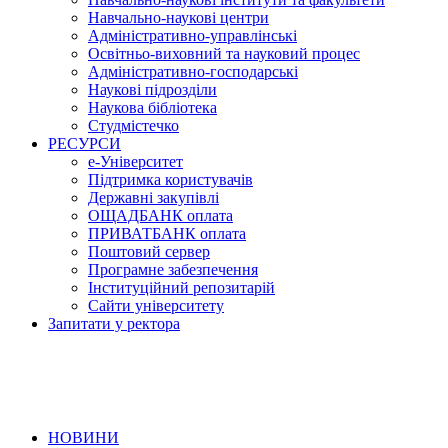
Навчально-наукові центри
Адміністративно-управлінські
Освітньо-виховний та науковий процес
Адміністративно-господарські
Наукові підрозділи
Наукова бібліотека
Студмістечко
РЕСУРСИ
е-Університет
Підтримка користувачів
Державні закупівлі
ОЩАДБАНК оплата
ПРИВАТБАНК оплата
Поштовий сервер
Програмне забезпечення
Інституційний репозитарій
Сайти університету
Запитати у ректора
НОВИНИ