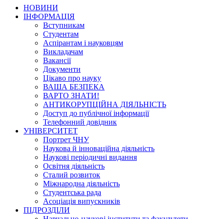
НОВИНИ
ІНФОРМАЦІЯ
Вступникам
Студентам
Аспірантам і науковцям
Викладачам
Вакансії
Документи
Цікаво про науку
ВАША БЕЗПЕКА
ВАРТО ЗНАТИ!
АНТИКОРУПЦІЙНА ДІЯЛЬНІСТЬ
Доступ до публічної інформації
Телефонний довідник
УНІВЕРСИТЕТ
Портрет ЧНУ
Наукова й інноваційна діяльність
Наукові періодичні видання
Освітня діяльність
Сталий розвиток
Міжнародна діяльність
Студентська рада
Асоціація випускників
ПІДРОЗДІЛИ
Навчально-наукові інститути та факультети