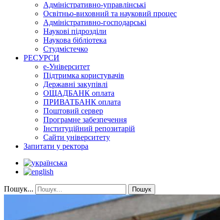
Адміністративно-управлінські
Освітньо-виховний та науковий процес
Адміністративно-господарські
Наукові підрозділи
Наукова бібліотека
Студмістечко
РЕСУРСИ
е-Університет
Підтримка користувачів
Державні закупівлі
ОЩАДБАНК оплата
ПРИВАТБАНК оплата
Поштовий сервер
Програмне забезпечення
Інституційний репозитарій
Сайти університету
Запитати у ректора
Пошук...
Пошук