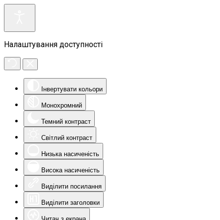
Налаштування доступності
Інвертувати кольори
Монохромний
Темний контраст
Світлий контраст
Низька насиченість
Висока насиченість
Виділити посилання
Виділити заголовки
Читач з екрана