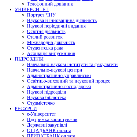
Телефонний довідник
УНІВЕРСИТЕТ
Портрет ЧНУ
Наукова й інноваційна діяльність
Наукові періодичні видання
Освітня діяльність
Сталий розвиток
Міжнародна діяльність
Студентська рада
Асоціація випускників
ПІДРОЗДІЛИ
Навчально-наукові інститути та факультети
Навчально-наукові центри
Адміністративно-управлінські
Освітньо-виховний та науковий процес
Адміністративно-господарські
Наукові підрозділи
Наукова бібліотека
Студмістечко
РЕСУРСИ
е-Університет
Підтримка користувачів
Державні закупівлі
ОЩАДБАНК оплата
ПРИВАТБАНК оплата