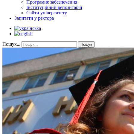
Програмне забезпечення
Інституційний репозитарій
Сайти університету
Запитати у ректора
Пошук...
Пошук