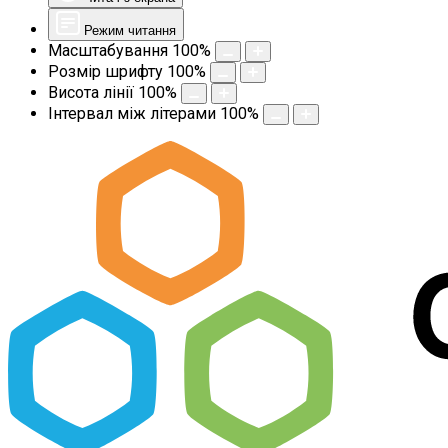
Режим читання
Масштабування
100
%
Розмір шрифту
100
%
Висота лінії
100
%
Інтервал між літерами
100
%