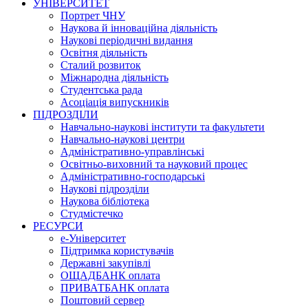
УНІВЕРСИТЕТ
Портрет ЧНУ
Наукова й інноваційна діяльність
Наукові періодичні видання
Освітня діяльність
Сталий розвиток
Міжнародна діяльність
Студентська рада
Асоціація випускників
ПІДРОЗДІЛИ
Навчально-наукові інститути та факультети
Навчально-наукові центри
Адміністративно-управлінські
Освітньо-виховний та науковий процес
Адміністративно-господарські
Наукові підрозділи
Наукова бібліотека
Студмістечко
РЕСУРСИ
е-Університет
Підтримка користувачів
Державні закупівлі
ОЩАДБАНК оплата
ПРИВАТБАНК оплата
Поштовий сервер