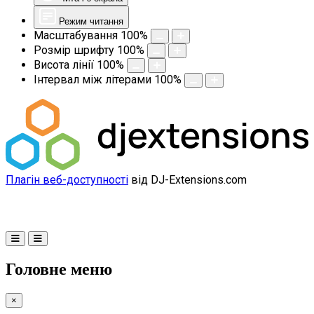
Режим читання
Масштабування
100
%
Розмір шрифту
100
%
Висота лінії
100
%
Інтервал між літерами
100
%
Плагін веб-доступності
від DJ-Extensions.com
Головне меню
×