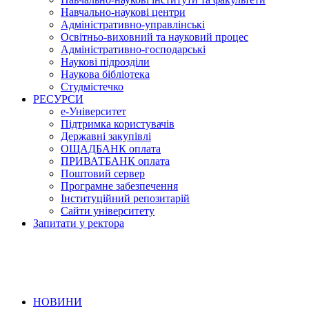
Навчально-наукові центри
Адміністративно-управлінські
Освітньо-виховний та науковий процес
Адміністративно-господарські
Наукові підрозділи
Наукова бібліотека
Студмістечко
РЕСУРСИ
е-Університет
Підтримка користувачів
Державні закупівлі
ОЩАДБАНК оплата
ПРИВАТБАНК оплата
Поштовий сервер
Програмне забезпечення
Інституційний репозитарій
Сайти університету
Запитати у ректора
НОВИНИ