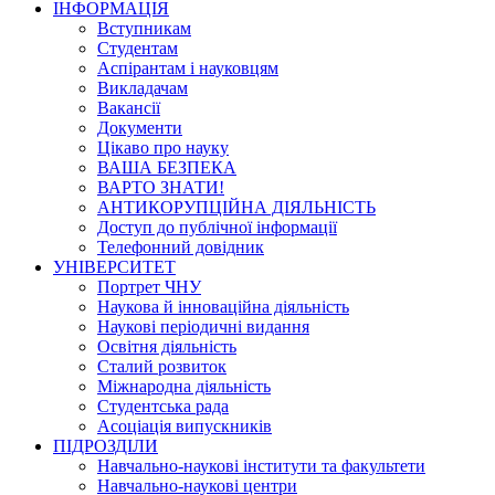
ІНФОРМАЦІЯ
Вступникам
Студентам
Аспірантам і науковцям
Викладачам
Вакансії
Документи
Цікаво про науку
ВАША БЕЗПЕКА
ВАРТО ЗНАТИ!
АНТИКОРУПЦІЙНА ДІЯЛЬНІСТЬ
Доступ до публічної інформації
Телефонний довідник
УНІВЕРСИТЕТ
Портрет ЧНУ
Наукова й інноваційна діяльність
Наукові періодичні видання
Освітня діяльність
Сталий розвиток
Міжнародна діяльність
Студентська рада
Асоціація випускників
ПІДРОЗДІЛИ
Навчально-наукові інститути та факультети
Навчально-наукові центри