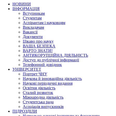
НОВИНИ
ІНФОРМАЦІЯ
Вступникам
Студентам
Аспірантам і науковцям
Викладачам
Вакансії
Документи
Цікаво про науку
ВАША БЕЗПЕКА
ВАРТО ЗНАТИ!
АНТИКОРУПЦІЙНА ДІЯЛЬНІСТЬ
Доступ до публічної інформації
Телефонний довідник
УНІВЕРСИТЕТ
Портрет ЧНУ
Наукова й інноваційна діяльність
Наукові періодичні видання
Освітня діяльність
Сталий розвиток
Міжнародна діяльність
Студентська рада
Асоціація випускників
ПІДРОЗДІЛИ
Навчально-наукові інститути та факультети