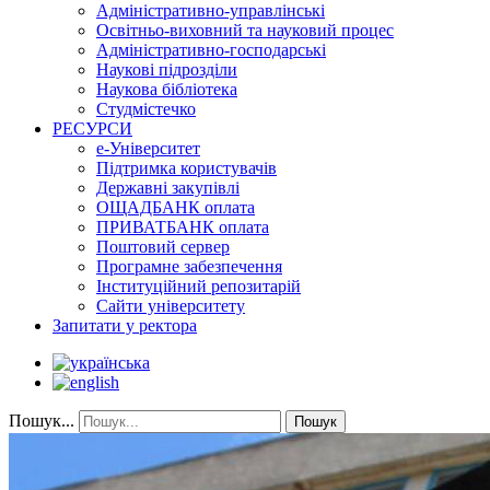
Адміністративно-управлінські
Освітньо-виховний та науковий процес
Адміністративно-господарські
Наукові підрозділи
Наукова бібліотека
Студмістечко
РЕСУРСИ
е-Університет
Підтримка користувачів
Державні закупівлі
ОЩАДБАНК оплата
ПРИВАТБАНК оплата
Поштовий сервер
Програмне забезпечення
Інституційний репозитарій
Сайти університету
Запитати у ректора
Пошук...
Пошук