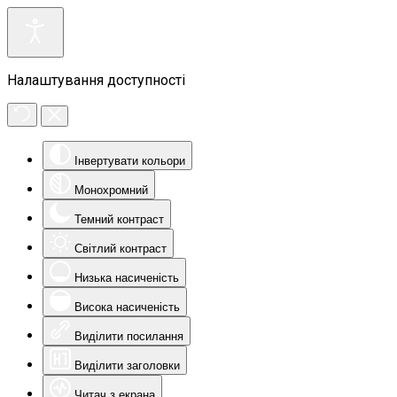
Налаштування доступності
Інвертувати кольори
Монохромний
Темний контраст
Світлий контраст
Низька насиченість
Висока насиченість
Виділити посилання
Виділити заголовки
Читач з екрана