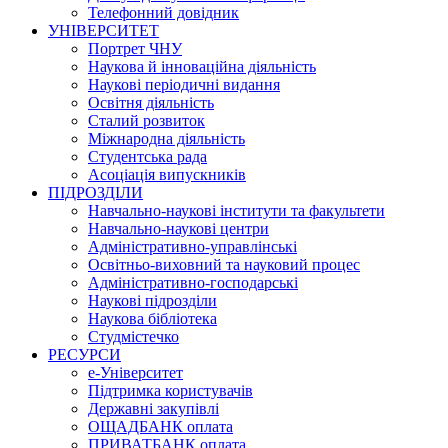
Телефонний довідник
УНІВЕРСИТЕТ
Портрет ЧНУ
Наукова й інноваційна діяльність
Наукові періодичні видання
Освітня діяльність
Сталий розвиток
Міжнародна діяльність
Студентська рада
Асоціація випускників
ПІДРОЗДІЛИ
Навчально-наукові інститути та факультети
Навчально-наукові центри
Адміністративно-управлінські
Освітньо-виховний та науковий процес
Адміністративно-господарські
Наукові підрозділи
Наукова бібліотека
Студмістечко
РЕСУРСИ
е-Університет
Підтримка користувачів
Державні закупівлі
ОЩАДБАНК оплата
ПРИВАТБАНК оплата