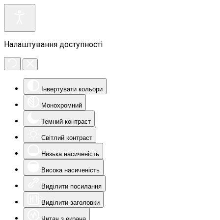
Налаштування доступності
Інвертувати кольори
Монохромний
Темний контраст
Світлий контраст
Низька насиченість
Висока насиченість
Виділити посилання
Виділити заголовки
Читач з екрана