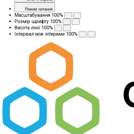
Режим читання
Масштабування
100
%
Розмір шрифту
100
%
Висота лінії
100
%
Інтервал між літерами
100
%