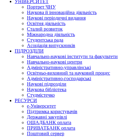
УНІВЕРСИТЕТ
Портрет ЧНУ
Наукова й інноваційна діяльність
Наукові періодичні видання
Освітня діяльність
Сталий розвиток
Міжнародна діяльність
Студентська рада
Асоціація випускників
ПІДРОЗДІЛИ
Навчально-наукові інститути та факультети
Навчально-наукові центри
Адміністративно-управлінські
Освітньо-виховний та науковий процес
Адміністративно-господарські
Наукові підрозділи
Наукова бібліотека
Студмістечко
РЕСУРСИ
е-Університет
Підтримка користувачів
Державні закупівлі
ОЩАДБАНК оплата
ПРИВАТБАНК оплата
Поштовий сервер