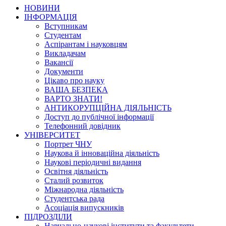
НОВИНИ
ІНФОРМАЦІЯ
Вступникам
Студентам
Аспірантам і науковцям
Викладачам
Вакансії
Документи
Цікаво про науку
ВАША БЕЗПЕКА
ВАРТО ЗНАТИ!
АНТИКОРУПЦІЙНА ДІЯЛЬНІСТЬ
Доступ до публічної інформації
Телефонний довідник
УНІВЕРСИТЕТ
Портрет ЧНУ
Наукова й інноваційна діяльність
Наукові періодичні видання
Освітня діяльність
Сталий розвиток
Міжнародна діяльність
Студентська рада
Асоціація випускників
ПІДРОЗДІЛИ
Навчально-наукові інститути та факультети