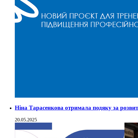
Ніна Тарасенкова отримала подяку за розвит
20.05.2025