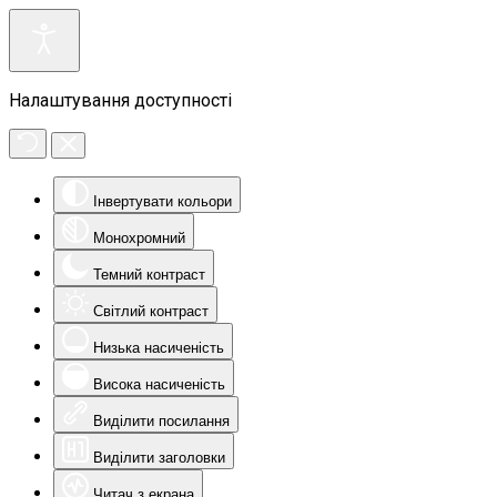
Налаштування доступності
Інвертувати кольори
Монохромний
Темний контраст
Світлий контраст
Низька насиченість
Висока насиченість
Виділити посилання
Виділити заголовки
Читач з екрана