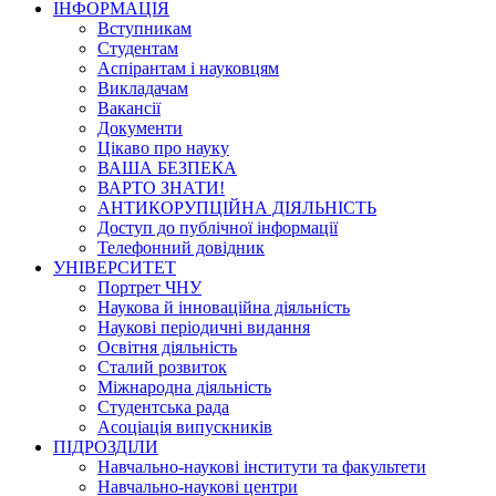
ІНФОРМАЦІЯ
Вступникам
Студентам
Аспірантам і науковцям
Викладачам
Вакансії
Документи
Цікаво про науку
ВАША БЕЗПЕКА
ВАРТО ЗНАТИ!
АНТИКОРУПЦІЙНА ДІЯЛЬНІСТЬ
Доступ до публічної інформації
Телефонний довідник
УНІВЕРСИТЕТ
Портрет ЧНУ
Наукова й інноваційна діяльність
Наукові періодичні видання
Освітня діяльність
Сталий розвиток
Міжнародна діяльність
Студентська рада
Асоціація випускників
ПІДРОЗДІЛИ
Навчально-наукові інститути та факультети
Навчально-наукові центри