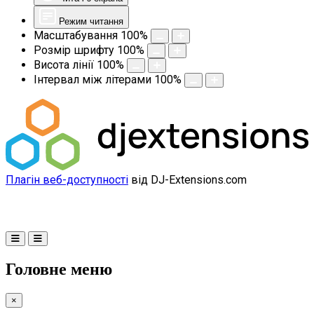
Режим читання
Масштабування
100
%
Розмір шрифту
100
%
Висота лінії
100
%
Інтервал між літерами
100
%
Плагін веб-доступності
від DJ-Extensions.com
Головне меню
×