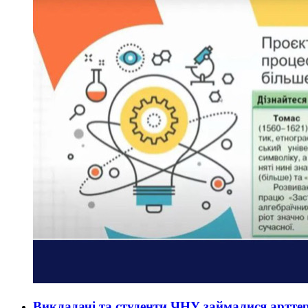
Викладачі та студенти ЧНУ займалися артте