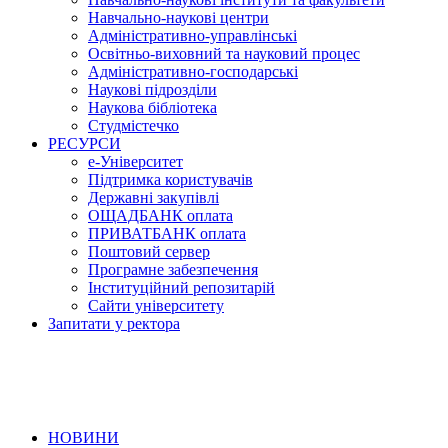
Навчально-наукові центри
Адміністративно-управлінські
Освітньо-виховний та науковий процес
Адміністративно-господарські
Наукові підрозділи
Наукова бібліотека
Студмістечко
РЕСУРСИ
е-Університет
Підтримка користувачів
Державні закупівлі
ОЩАДБАНК оплата
ПРИВАТБАНК оплата
Поштовий сервер
Програмне забезпечення
Інституційний репозитарій
Сайти університету
Запитати у ректора
НОВИНИ