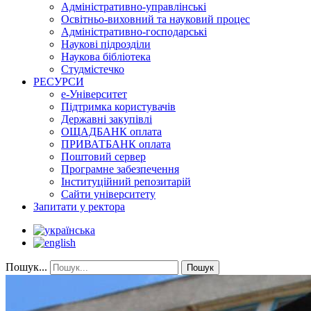
Адміністративно-управлінські
Освітньо-виховний та науковий процес
Адміністративно-господарські
Наукові підрозділи
Наукова бібліотека
Студмістечко
РЕСУРСИ
е-Університет
Підтримка користувачів
Державні закупівлі
ОЩАДБАНК оплата
ПРИВАТБАНК оплата
Поштовий сервер
Програмне забезпечення
Інституційний репозитарій
Сайти університету
Запитати у ректора
Пошук...
Пошук