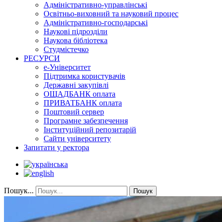
Адміністративно-управлінські
Освітньо-виховний та науковий процес
Адміністративно-господарські
Наукові підрозділи
Наукова бібліотека
Студмістечко
РЕСУРСИ
е-Університет
Підтримка користувачів
Державні закупівлі
ОЩАДБАНК оплата
ПРИВАТБАНК оплата
Поштовий сервер
Програмне забезпечення
Інституційний репозитарій
Сайти університету
Запитати у ректора
Пошук...
Пошук