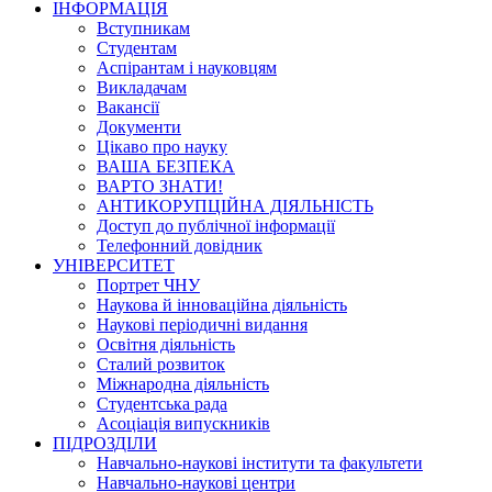
ІНФОРМАЦІЯ
Вступникам
Студентам
Аспірантам і науковцям
Викладачам
Вакансії
Документи
Цікаво про науку
ВАША БЕЗПЕКА
ВАРТО ЗНАТИ!
АНТИКОРУПЦІЙНА ДІЯЛЬНІСТЬ
Доступ до публічної інформації
Телефонний довідник
УНІВЕРСИТЕТ
Портрет ЧНУ
Наукова й інноваційна діяльність
Наукові періодичні видання
Освітня діяльність
Сталий розвиток
Міжнародна діяльність
Студентська рада
Асоціація випускників
ПІДРОЗДІЛИ
Навчально-наукові інститути та факультети
Навчально-наукові центри