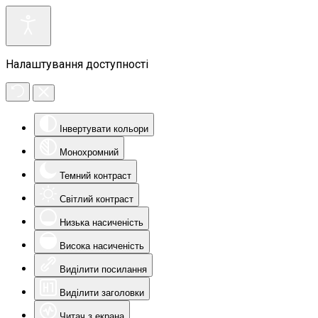
Налаштування доступності
Інвертувати кольори
Монохромний
Темний контраст
Світлий контраст
Низька насиченість
Висока насиченість
Виділити посилання
Виділити заголовки
Читач з екрана