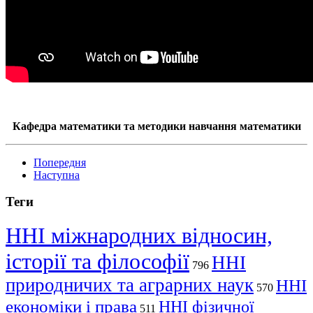
Кафедра математики та методики навчання математики
Попередня
Наступна
Теги
ННІ міжнародних відносин,
історії та філософії
ННІ
796
природничих та аграрних наук
ННІ
570
економіки і права
ННІ фізичної
511