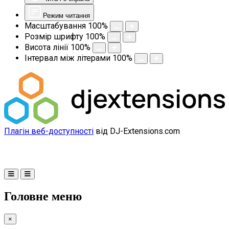
Режим читання
Масштабування
100
%
Розмір шрифту
100
%
Висота лінії
100
%
Інтервал між літерами
100
%
Плагін веб-доступності
від DJ-Extensions.com
Головне меню
×