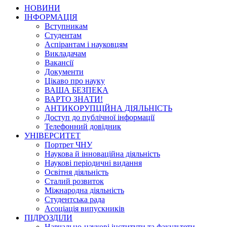
НОВИНИ
ІНФОРМАЦІЯ
Вступникам
Студентам
Аспірантам і науковцям
Викладачам
Вакансії
Документи
Цікаво про науку
ВАША БЕЗПЕКА
ВАРТО ЗНАТИ!
АНТИКОРУПЦІЙНА ДІЯЛЬНІСТЬ
Доступ до публічної інформації
Телефонний довідник
УНІВЕРСИТЕТ
Портрет ЧНУ
Наукова й інноваційна діяльність
Наукові періодичні видання
Освітня діяльність
Сталий розвиток
Міжнародна діяльність
Студентська рада
Асоціація випускників
ПІДРОЗДІЛИ
Навчально-наукові інститути та факультети