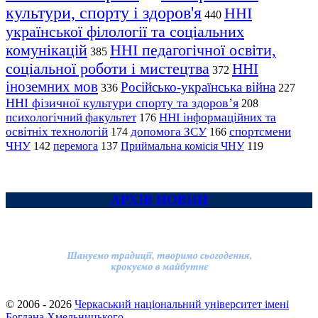
культури, спорту і здоров'я
ННІ
440
української філології та соціальних
комунікацій
ННІ педагогічної освіти,
385
соціальної роботи і мистецтва
ННІ
372
іноземних мов
Російсько-українська війна
336
227
ННІ фізичної культури спорту та здоров’я
208
психологічний факультет
ННІ інформаційних та
176
освітніх технологій
допомога ЗСУ
спортсмени
174
166
ЧНУ
перемога
142
137
Приймальна комісія ЧНУ
119
АРХІВ НОВИН
© 2006 - 2026
Черкаський національний університет імені
Богдана Хмельницького