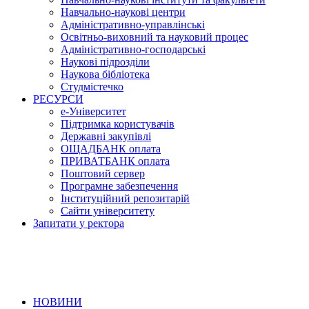
Навчально-наукові центри
Адміністративно-управлінські
Освітньо-виховний та науковий процес
Адміністративно-господарські
Наукові підрозділи
Наукова бібліотека
Студмістечко
РЕСУРСИ
е-Університет
Підтримка користувачів
Державні закупівлі
ОЩАДБАНК оплата
ПРИВАТБАНК оплата
Поштовий сервер
Програмне забезпечення
Інституційний репозитарій
Сайти університету
Запитати у ректора
НОВИНИ