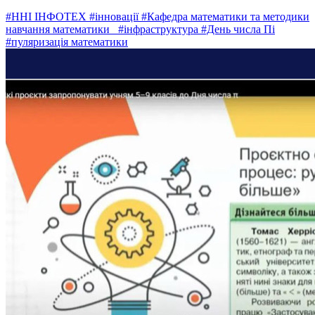
#ННІ ІНФОТЕХ
#інновації
#Кафедра математики та методики
навчання математики
#інфраструктура
#День числа Пі
#пуляризація математики