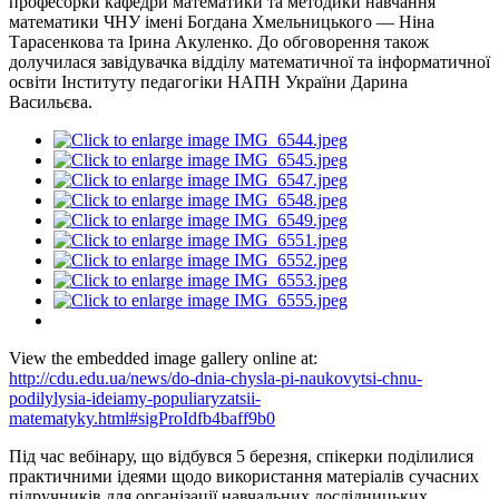
професорки кафедри математики та методики навчання
математики ЧНУ імені Богдана Хмельницького — Ніна
Тарасенкова та Ірина Акуленко. До обговорення також
долучилася завідувачка відділу математичної та інформатичної
освіти Інституту педагогіки НАПН України Дарина
Васильєва.
View the embedded image gallery online at:
http://cdu.edu.ua/news/do-dnia-chysla-pi-naukovytsi-chnu-
podilylysia-ideiamy-populiaryzatsii-
matematyky.html#sigProIdfb4baff9b0
Під час вебінару, що відбувся 5 березня, спікерки поділилися
практичними ідеями щодо використання матеріалів сучасних
підручників для організації навчальних дослідницьких