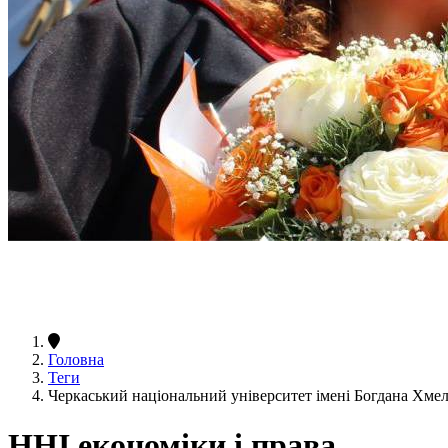
Головна
Теги
Черкаський національний університет імені Богдана Хме
ННІ економіки і права