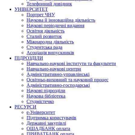
Телефонний довідник
УНІВЕРСИТЕТ
Портрет ЧНУ
Наукова й інноваційна діяльність
Наукові періодичні видання
Освітня діяльність
Сталий розвиток
Міжнародна діяльність
Студентська рада
Асоціація випускників
ПІДРОЗДІЛИ
Навчально-наукові інститути та факультети
Навчально-наукові центри
Адміністративно-управлінські
Освітньо-виховний та науковий процес
Адміністративно-господарські
Наукові підрозділи
Наукова бібліотека
Студмістечко
РЕСУРСИ
е-Університет
Підтримка користувачів
Державні закупівлі
ОЩАДБАНК оплата
ПРИВАТБАНК оплата