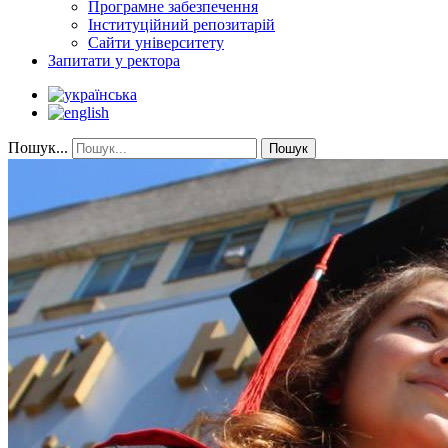
Програмне забезпечення
Інституційний репозитарій
Сайти університету
Запитати у ректора
Пошук...
Пошук