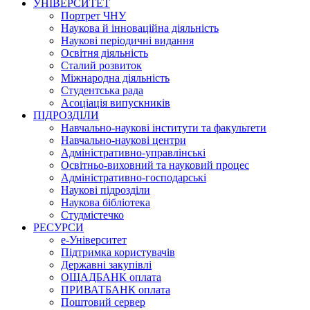
УНІВЕРСИТЕТ
Портрет ЧНУ
Наукова й інноваційна діяльність
Наукові періодичні видання
Освітня діяльність
Сталий розвиток
Міжнародна діяльність
Студентська рада
Асоціація випускників
ПІДРОЗДІЛИ
Навчально-наукові інститути та факультети
Навчально-наукові центри
Адміністративно-управлінські
Освітньо-виховний та науковий процес
Адміністративно-господарські
Наукові підрозділи
Наукова бібліотека
Студмістечко
РЕСУРСИ
е-Університет
Підтримка користувачів
Державні закупівлі
ОЩАДБАНК оплата
ПРИВАТБАНК оплата
Поштовий сервер