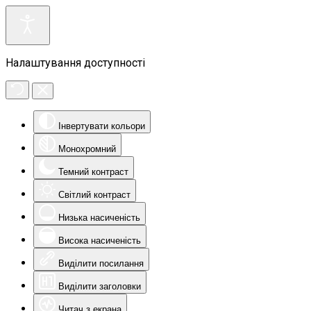
Налаштування доступності
Інвертувати кольори
Монохромний
Темний контраст
Світлий контраст
Низька насиченість
Висока насиченість
Виділити посилання
Виділити заголовки
Читач з екрана