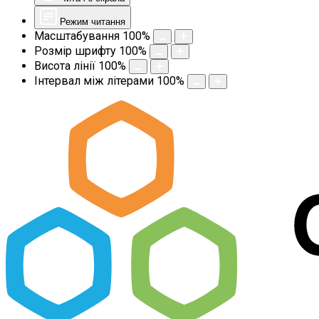
Режим читання
Масштабування
100
%
Розмір шрифту
100
%
Висота лінії
100
%
Інтервал між літерами
100
%