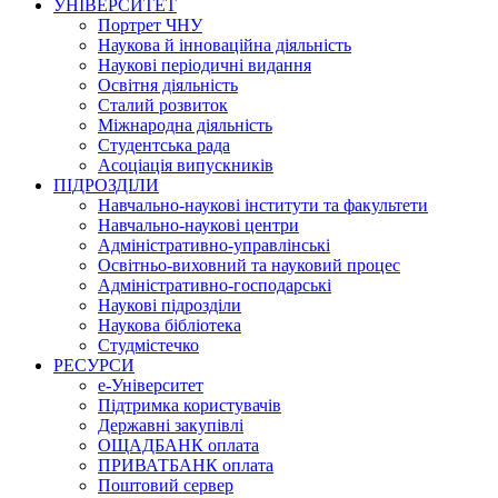
УНІВЕРСИТЕТ
Портрет ЧНУ
Наукова й інноваційна діяльність
Наукові періодичні видання
Освітня діяльність
Сталий розвиток
Міжнародна діяльність
Студентська рада
Асоціація випускників
ПІДРОЗДІЛИ
Навчально-наукові інститути та факультети
Навчально-наукові центри
Адміністративно-управлінські
Освітньо-виховний та науковий процес
Адміністративно-господарські
Наукові підрозділи
Наукова бібліотека
Студмістечко
РЕСУРСИ
е-Університет
Підтримка користувачів
Державні закупівлі
ОЩАДБАНК оплата
ПРИВАТБАНК оплата
Поштовий сервер