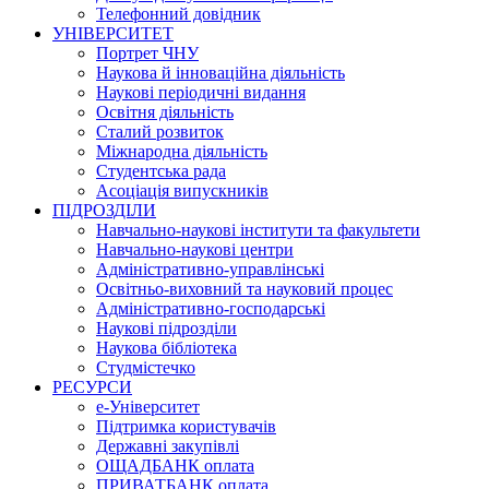
Телефонний довідник
УНІВЕРСИТЕТ
Портрет ЧНУ
Наукова й інноваційна діяльність
Наукові періодичні видання
Освітня діяльність
Сталий розвиток
Міжнародна діяльність
Студентська рада
Асоціація випускників
ПІДРОЗДІЛИ
Навчально-наукові інститути та факультети
Навчально-наукові центри
Адміністративно-управлінські
Освітньо-виховний та науковий процес
Адміністративно-господарські
Наукові підрозділи
Наукова бібліотека
Студмістечко
РЕСУРСИ
е-Університет
Підтримка користувачів
Державні закупівлі
ОЩАДБАНК оплата
ПРИВАТБАНК оплата