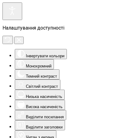
Налаштування доступності
Інвертувати кольори
Монохромний
Темний контраст
Світлий контраст
Низька насиченість
Висока насиченість
Виділити посилання
Виділити заголовки
Читач з екрана