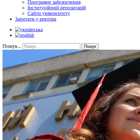
Програмне забезпечення
Інституційний репозитарій
Сайти університету
Запитати у ректора
Пошук...
Пошук