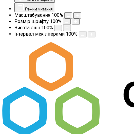
Режим читання
Масштабування
100
%
Розмір шрифту
100
%
Висота лінії
100
%
Інтервал між літерами
100
%