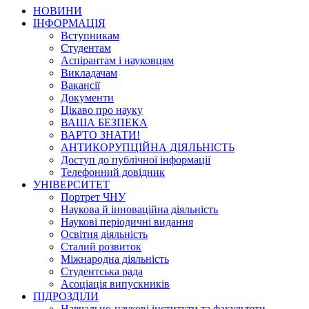
НОВИНИ
ІНФОРМАЦІЯ
Вступникам
Студентам
Аспірантам і науковцям
Викладачам
Вакансії
Документи
Цікаво про науку
ВАША БЕЗПЕКА
ВАРТО ЗНАТИ!
АНТИКОРУПЦІЙНА ДІЯЛЬНІСТЬ
Доступ до публічної інформації
Телефонний довідник
УНІВЕРСИТЕТ
Портрет ЧНУ
Наукова й інноваційна діяльність
Наукові періодичні видання
Освітня діяльність
Сталий розвиток
Міжнародна діяльність
Студентська рада
Асоціація випускників
ПІДРОЗДІЛИ
Навчально-наукові інститути та факультети