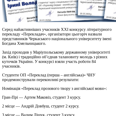
Серед найактивніших учасників XXI конкурсу літературного
перекладу «Перекладач», організатори цьогоріч назвали
представників Черкаського національного університету імені
Богдана Хмельницького.
Захід проходив у Маріупольському державному університеті
(м. Київ) і традиційно об’єднав талановиту молодь з різних
куточків України. У конкурсі взяли участь роботи 84
учасників.
Студенти ОП «Переклад (перша – англійська)» ЧНУ
продемонстрували переконливі результати:
Номінація «Переклад прозового твору з англійської мови»:
Гран-Прі — Артем
Маковіз
, студент 3 курсу.
2 місце — Андрій Довбуш, студент 2 курсу.
3 місце — Вадим Ліщук, студент 3 курсу.