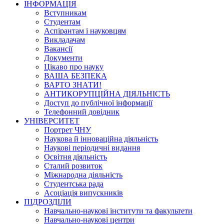
ІНФОРМАЦІЯ
Вступникам
Студентам
Аспірантам і науковцям
Викладачам
Вакансії
Документи
Цікаво про науку
ВАША БЕЗПЕКА
ВАРТО ЗНАТИ!
АНТИКОРУПЦІЙНА ДІЯЛЬНІСТЬ
Доступ до публічної інформації
Телефонний довідник
УНІВЕРСИТЕТ
Портрет ЧНУ
Наукова й інноваційна діяльність
Наукові періодичні видання
Освітня діяльність
Сталий розвиток
Міжнародна діяльність
Студентська рада
Асоціація випускників
ПІДРОЗДІЛИ
Навчально-наукові інститути та факультети
Навчально-наукові центри