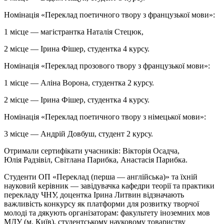
Номінація «Переклад поетичного твору з французької мови»:
1 місце — магістрантка Наталія Стецюк,
2 місце — Ірина Фішер, студентка 4 курсу.
Номінація «Переклад прозового твору з французької мови»:
1 місце — Аліна Ворона, студентка 2 курсу.
2 місце — Ірина Фішер, студентка 4 курсу.
Номінація «Переклад поетичного твору з німецької мови»:
3 місце — Андрій Довбуш, студент 2 курсу.
Отримали сертифікати учасників: Вікторія Осадча,
Юлія
Радзівіл
, Світлана
Парибка
, Анастасія
Парибка
.
Студенти ОП «Переклад (перша — англійська)» та їхній
науковий керівник — завідувачка кафедри теорії та практики
перекладу ЧНУ, доцентка Ірина Литвин відзначають
важливість конкурсу як платформи для розвитку творчої
молоді та дякують організаторам: факультету іноземних мов
МДУ (м. Київ), студентському науковому товариству