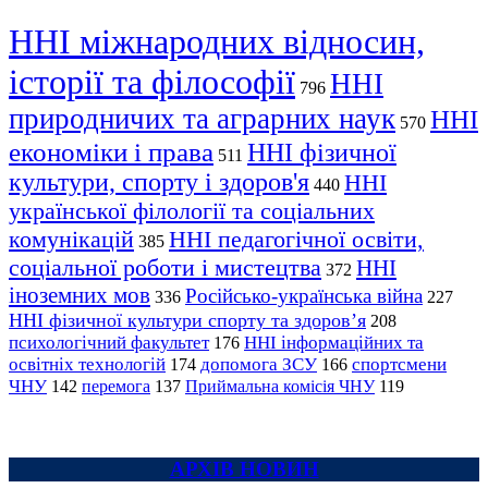
ННІ міжнародних відносин,
історії та філософії
ННІ
796
природничих та аграрних наук
ННІ
570
економіки і права
ННІ фізичної
511
культури, спорту і здоров'я
ННІ
440
української філології та соціальних
комунікацій
ННІ педагогічної освіти,
385
соціальної роботи і мистецтва
ННІ
372
іноземних мов
Російсько-українська війна
336
227
ННІ фізичної культури спорту та здоров’я
208
психологічний факультет
ННІ інформаційних та
176
освітніх технологій
допомога ЗСУ
спортсмени
174
166
ЧНУ
перемога
142
137
Приймальна комісія ЧНУ
119
АРХІВ НОВИН