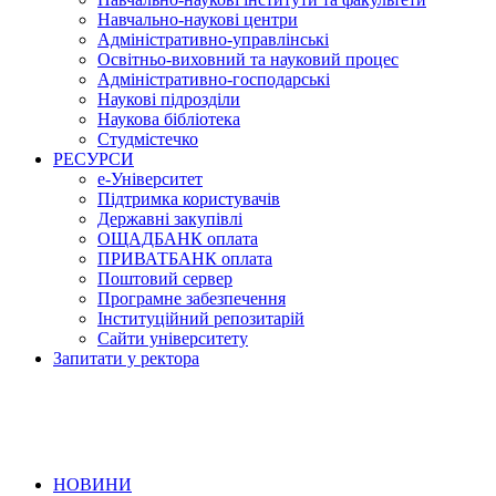
Навчально-наукові центри
Адміністративно-управлінські
Освітньо-виховний та науковий процес
Адміністративно-господарські
Наукові підрозділи
Наукова бібліотека
Студмістечко
РЕСУРСИ
е-Університет
Підтримка користувачів
Державні закупівлі
ОЩАДБАНК оплата
ПРИВАТБАНК оплата
Поштовий сервер
Програмне забезпечення
Інституційний репозитарій
Сайти університету
Запитати у ректора
НОВИНИ