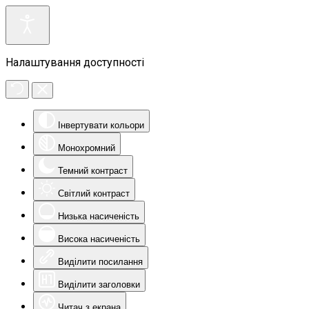
Налаштування доступності
Інвертувати кольори
Монохромний
Темний контраст
Світлий контраст
Низька насиченість
Висока насиченість
Виділити посилання
Виділити заголовки
Читач з екрана