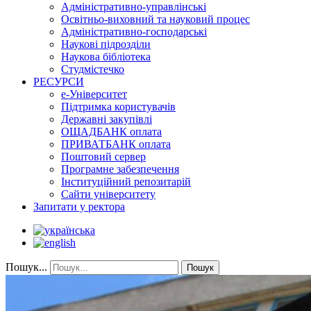
Адміністративно-управлінські
Освітньо-виховний та науковий процес
Адміністративно-господарські
Наукові підрозділи
Наукова бібліотека
Студмістечко
РЕСУРСИ
е-Університет
Підтримка користувачів
Державні закупівлі
ОЩАДБАНК оплата
ПРИВАТБАНК оплата
Поштовий сервер
Програмне забезпечення
Інституційний репозитарій
Сайти університету
Запитати у ректора
Пошук...
Пошук