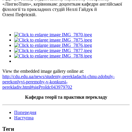
«
ЛінгвоTrans
», керівникам: доценткам кафедри англійської
філології та прикладних студій Неллі Гайдук й
Олені
Пефтієвій
.
View the embedded image gallery online at:
http://cdu.edu.ua/news/studenty-perekladachi-chnu-zdobuly-
perekonlyvi-peremohy-v-konkursi-
perekladiv.html#sigProIdc043979702
Кафедра теорії та практики перекладу
Попередня
Наступна
Теги