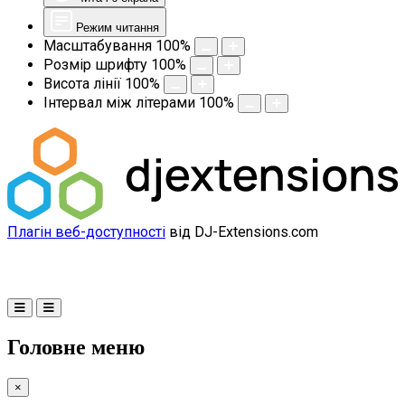
Режим читання
Масштабування
100
%
Розмір шрифту
100
%
Висота лінії
100
%
Інтервал між літерами
100
%
Плагін веб-доступності
від DJ-Extensions.com
Головне меню
×