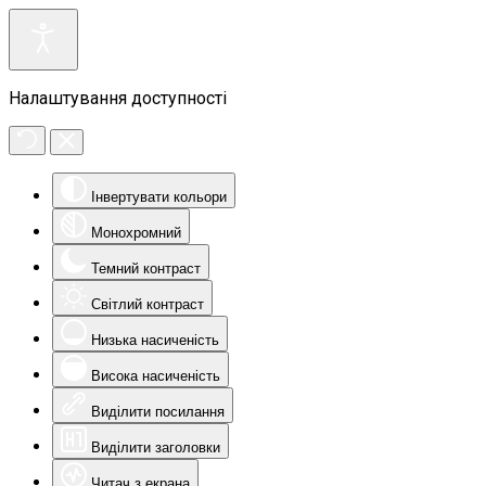
Налаштування доступності
Інвертувати кольори
Монохромний
Темний контраст
Світлий контраст
Низька насиченість
Висока насиченість
Виділити посилання
Виділити заголовки
Читач з екрана