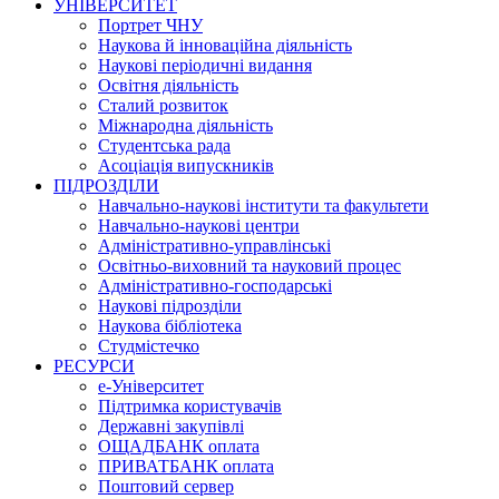
УНІВЕРСИТЕТ
Портрет ЧНУ
Наукова й інноваційна діяльність
Наукові періодичні видання
Освітня діяльність
Сталий розвиток
Міжнародна діяльність
Студентська рада
Асоціація випускників
ПІДРОЗДІЛИ
Навчально-наукові інститути та факультети
Навчально-наукові центри
Адміністративно-управлінські
Освітньо-виховний та науковий процес
Адміністративно-господарські
Наукові підрозділи
Наукова бібліотека
Студмістечко
РЕСУРСИ
е-Університет
Підтримка користувачів
Державні закупівлі
ОЩАДБАНК оплата
ПРИВАТБАНК оплата
Поштовий сервер