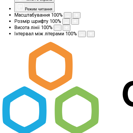
Режим читання
Масштабування
100
%
Розмір шрифту
100
%
Висота лінії
100
%
Інтервал між літерами
100
%