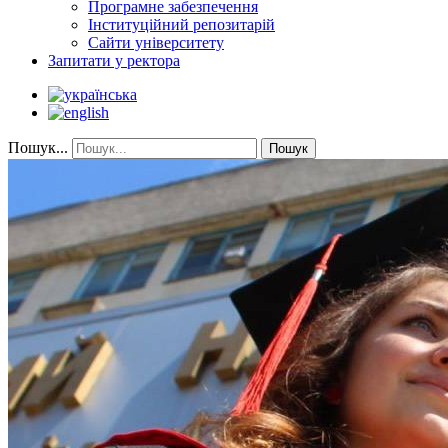
Програмне забезпечення
Інституційний репозитарій
Сайти університету
Запитати у ректора
Пошук...
Пошук