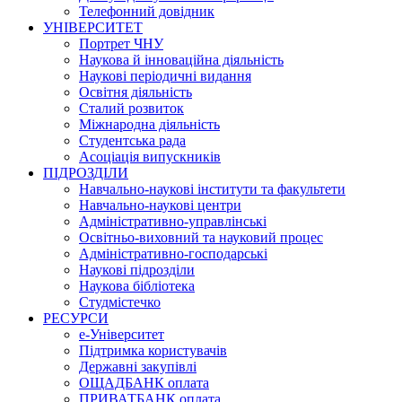
Телефонний довідник
УНІВЕРСИТЕТ
Портрет ЧНУ
Наукова й інноваційна діяльність
Наукові періодичні видання
Освітня діяльність
Сталий розвиток
Міжнародна діяльність
Студентська рада
Асоціація випускників
ПІДРОЗДІЛИ
Навчально-наукові інститути та факультети
Навчально-наукові центри
Адміністративно-управлінські
Освітньо-виховний та науковий процес
Адміністративно-господарські
Наукові підрозділи
Наукова бібліотека
Студмістечко
РЕСУРСИ
е-Університет
Підтримка користувачів
Державні закупівлі
ОЩАДБАНК оплата
ПРИВАТБАНК оплата