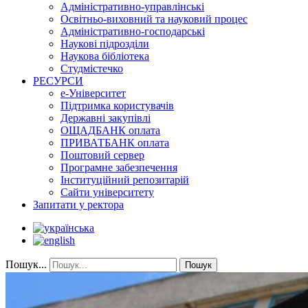
Адміністративно-управлінські
Освітньо-виховний та науковий процес
Адміністративно-господарські
Наукові підрозділи
Наукова бібліотека
Студмістечко
РЕСУРСИ
е-Університет
Підтримка користувачів
Державні закупівлі
ОЩАДБАНК оплата
ПРИВАТБАНК оплата
Поштовий сервер
Програмне забезпечення
Інституційний репозитарій
Сайти університету
Запитати у ректора
Пошук...
Пошук