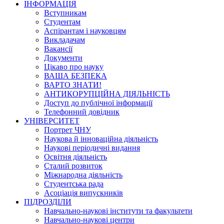
ІНФОРМАЦІЯ
Вступникам
Студентам
Аспірантам і науковцям
Викладачам
Вакансії
Документи
Цікаво про науку
ВАША БЕЗПЕКА
ВАРТО ЗНАТИ!
АНТИКОРУПЦІЙНА ДІЯЛЬНІСТЬ
Доступ до публічної інформації
Телефонний довідник
УНІВЕРСИТЕТ
Портрет ЧНУ
Наукова й інноваційна діяльність
Наукові періодичні видання
Освітня діяльність
Сталий розвиток
Міжнародна діяльність
Студентська рада
Асоціація випускників
ПІДРОЗДІЛИ
Навчально-наукові інститути та факультети
Навчально-наукові центри