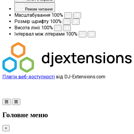
Режим читання
Масштабування
100
%
Розмір шрифту
100
%
Висота лінії
100
%
Інтервал між літерами
100
%
Плагін веб-доступності
від DJ-Extensions.com
Головне меню
×