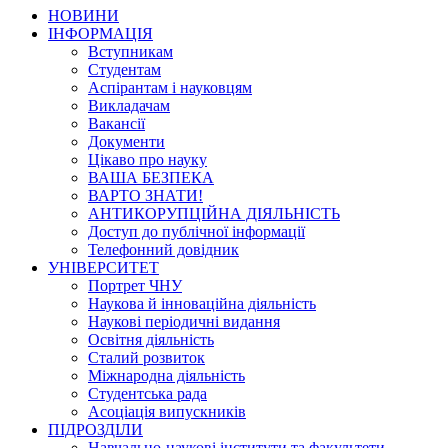
НОВИНИ
ІНФОРМАЦІЯ
Вступникам
Студентам
Аспірантам і науковцям
Викладачам
Вакансії
Документи
Цікаво про науку
ВАША БЕЗПЕКА
ВАРТО ЗНАТИ!
АНТИКОРУПЦІЙНА ДІЯЛЬНІСТЬ
Доступ до публічної інформації
Телефонний довідник
УНІВЕРСИТЕТ
Портрет ЧНУ
Наукова й інноваційна діяльність
Наукові періодичні видання
Освітня діяльність
Сталий розвиток
Міжнародна діяльність
Студентська рада
Асоціація випускників
ПІДРОЗДІЛИ
Навчально-наукові інститути та факультети