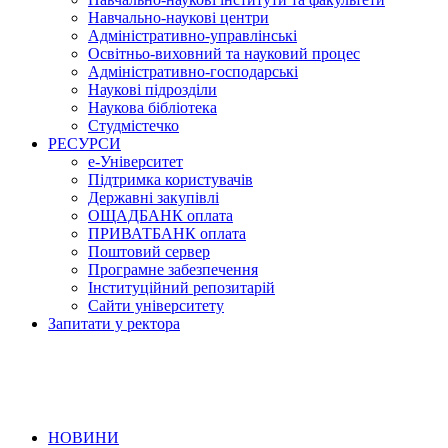
Навчально-наукові центри
Адміністративно-управлінські
Освітньо-виховний та науковий процес
Адміністративно-господарські
Наукові підрозділи
Наукова бібліотека
Студмістечко
РЕСУРСИ
е-Університет
Підтримка користувачів
Державні закупівлі
ОЩАДБАНК оплата
ПРИВАТБАНК оплата
Поштовий сервер
Програмне забезпечення
Інституційний репозитарій
Сайти університету
Запитати у ректора
НОВИНИ